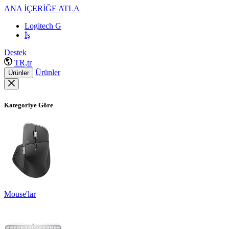
ANA İÇERİĞE ATLA
Logitech G
İş
Destek
TR,tr
Ürünler
Ürünler
Kategoriye Göre
Mouse'lar