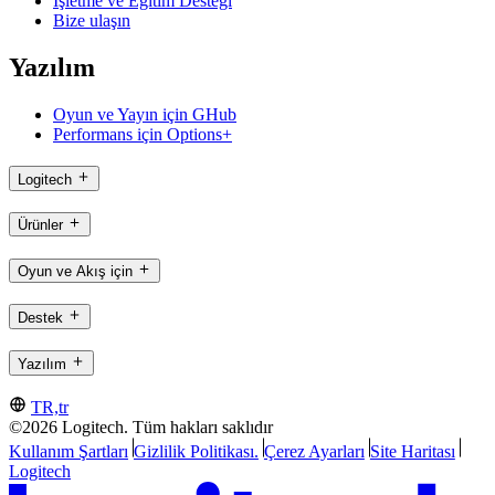
İşletme ve Eğitim Desteği
Bize ulaşın
Yazılım
Oyun ve Yayın için GHub
Performans için Options+
Logitech
Ürünler
Oyun ve Akış için
Destek
Yazılım
TR,tr
©2026 Logitech. Tüm hakları saklıdır
Kullanım Şartları
Gizlilik Politikası.
Çerez Ayarları
Site Haritası
Logitech