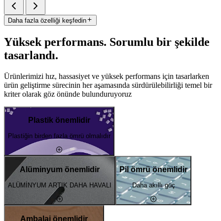
Daha fazla özelliği keşfedin
Yüksek performans. Sorumlu bir şekilde
tasarlandı.
Ürünlerimizi hız, hassasiyet ve yüksek performans için tasarlarken
ürün geliştirme sürecinin her aşamasında sürdürülebilirliği temel bir
kriter olarak göz önünde bulunduruyoruz
Plastik önemlidir
Plastiğin birden fazla ömrü olmalıdır
Alüminyum önemlidir
Pil ömrü önemlidir
ALÜMİNYUM ARTIK DAHA HAVALI
Daha akıllı güç
Ambalaj önemlidir