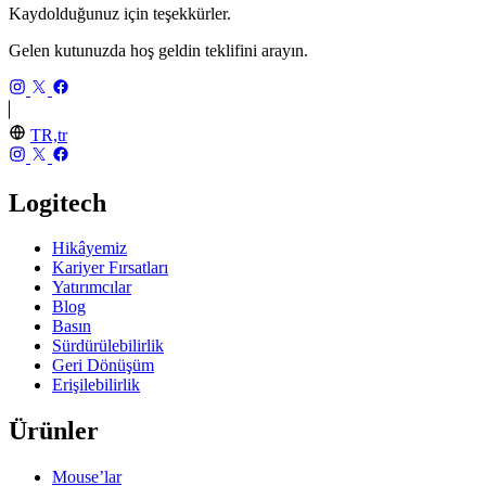
Kaydolduğunuz için teşekkürler.
Gelen kutunuzda hoş geldin teklifini arayın.
TR,tr
Logitech
Hikâyemiz
Kariyer Fırsatları
Yatırımcılar
Blog
Basın
Sürdürülebilirlik
Geri Dönüşüm
Erişilebilirlik
Ürünler
Mouse’lar