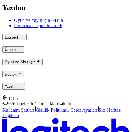
Yazılım
Oyun ve Yayın için GHub
Performans için Options+
Logitech
Ürünler
Oyun ve Akış için
Destek
Yazılım
TR,tr
©2026 Logitech. Tüm hakları saklıdır
Kullanım Şartları
Gizlilik Politikası.
Çerez Ayarları
Site Haritası
Logitech