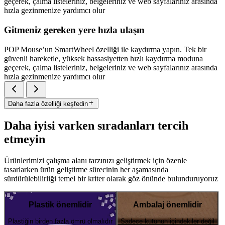
geçerek, çalma listeleriniz, belgeleriniz ve web sayfalarınız arasında
hızla gezinmenize yardımcı olur
Gitmeniz gereken yere hızla ulaşın
POP Mouse’un SmartWheel özelliği ile kaydırma yapın. Tek bir
güvenli hareketle, yüksek hassasiyetten hızlı kaydırma moduna
geçerek, çalma listeleriniz, belgeleriniz ve web sayfalarınız arasında
hızla gezinmenize yardımcı olur
Daha fazla özelliği keşfedin
Daha iyisi varken sıradanları tercih
etmeyin
Ürünlerimizi çalışma alanı tarzınızı geliştirmek için özenle
tasarlarken ürün geliştirme sürecinin her aşamasında
sürdürülebilirliği temel bir kriter olarak göz önünde bulunduruyoruz
Plastik önemlidir
Ambalaj önemlidir
Plastiğin birden fazla ömrü olmalıdır
Sadece kutunun içindekiler değil