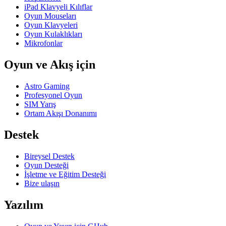
iPad Klavyeli Kılıflar
Oyun Mouseları
Oyun Klavyeleri
Oyun Kulaklıkları
Mikrofonlar
Oyun ve Akış için
Astro Gaming
Profesyonel Oyun
SIM Yarış
Ortam Akışı Donanımı
Destek
Bireysel Destek
Oyun Desteği
İşletme ve Eğitim Desteği
Bize ulaşın
Yazılım