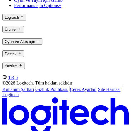
Oyun ve Yayın için GHub
Performans için Options+
Logitech
Ürünler
Oyun ve Akış için
Destek
Yazılım
TR,tr
©2026 Logitech. Tüm hakları saklıdır
Kullanım Şartları
Gizlilik Politikası.
Çerez Ayarları
Site Haritası
Logitech