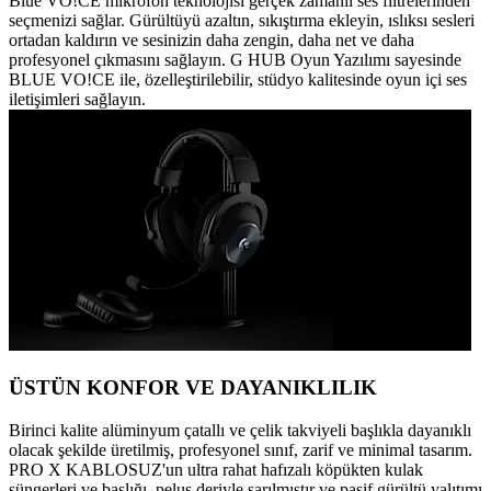
Blue VO!CE mikrofon teknolojisi gerçek zamanlı ses filtrelerinden
seçmenizi sağlar. Gürültüyü azaltın, sıkıştırma ekleyin, ıslıksı sesleri
ortadan kaldırın ve sesinizin daha zengin, daha net ve daha
profesyonel çıkmasını sağlayın. G HUB Oyun Yazılımı sayesinde
BLUE VO!CE ile, özelleştirilebilir, stüdyo kalitesinde oyun içi ses
iletişimleri sağlayın.
ÜSTÜN KONFOR VE DAYANIKLILIK
Birinci kalite alüminyum çatallı ve çelik takviyeli başlıkla dayanıklı
olacak şekilde üretilmiş, profesyonel sınıf, zarif ve minimal tasarım.
PRO X KABLOSUZ'un ultra rahat hafızalı köpükten kulak
süngerleri ve başlığı, peluş deriyle sarılmıştır ve pasif gürültü yalıtımı