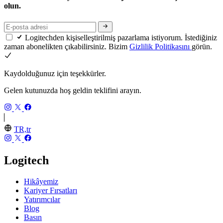
olun.
Logitechden kişiselleştirilmiş pazarlama istiyorum. İstediğiniz
zaman abonelikten çıkabilirsiniz. Bizim
Gizlilik Politikasını
görün.
Kaydolduğunuz için teşekkürler.
Gelen kutunuzda hoş geldin teklifini arayın.
TR,tr
Logitech
Hikâyemiz
Kariyer Fırsatları
Yatırımcılar
Blog
Basın