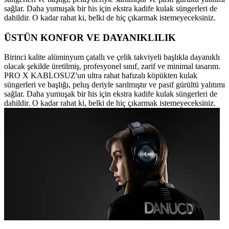
sağlar. Daha yumuşak bir his için ekstra kadife kulak süngerleri de
dahildir. O kadar rahat ki, belki de hiç çıkarmak istemeyeceksiniz.
ÜSTÜN KONFOR VE DAYANIKLILIK
Birinci kalite alüminyum çatallı ve çelik takviyeli başlıkla dayanıklı
olacak şekilde üretilmiş, profesyonel sınıf, zarif ve minimal tasarım.
PRO X KABLOSUZ'un ultra rahat hafızalı köpükten kulak
süngerleri ve başlığı, peluş deriyle sarılmıştır ve pasif gürültü yalıtımı
sağlar. Daha yumuşak bir his için ekstra kadife kulak süngerleri de
dahildir. O kadar rahat ki, belki de hiç çıkarmak istemeyeceksiniz.