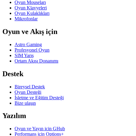
Oyun Mouseları
Oyun Klavyeleri
Oyun Kulaklıkları
Mikrofonlar
Oyun ve Akış için
Astro Gaming
Profesyonel Oyun
SIM Yarış
Ortam Akışı Donanımı
Destek
Bireysel Destek
Oyun Desteği
İşletme ve Eğitim Desteği
Bize ulaşın
Yazılım
Oyun ve Yayın için GHub
Performans için Options+