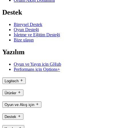
Ortam Akışı Donanımı
Destek
Bireysel Destek
Oyun Desteği
İşletme ve Eğitim Desteği
Bize ulaşın
Yazılım
Oyun ve Yayın için GHub
Performans için Options+
Logitech
Ürünler
Oyun ve Akış için
Destek