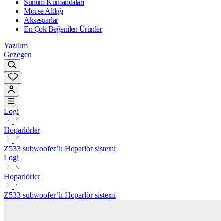
Sunum Kumandaları
Mouse Altlığı
Aksesuarlar
En Çok Beğenilen Ürünler
Yazılım
Gezegen
Logi
Hoparlörler
Z533 subwoofer’lı Hoparlör sistemi
Logi
Hoparlörler
Z533 subwoofer’lı Hoparlör sistemi