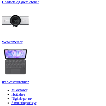
Headsets og øretelefoner
Webkameraer
iPad-tastaturetuier
Mikrofoner
Højttalere
Digitale penne
Simuleringsudstyr