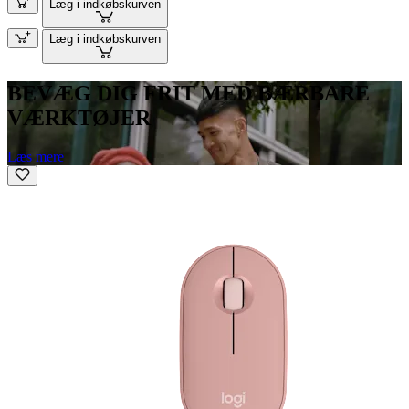
Læg i indkøbskurven
Læg i indkøbskurven
BEVÆG DIG FRIT MED BÆRBARE
VÆRKTØJER
Læs mere