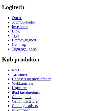
Logitech
Om os
Jobmuligheder
Investorer
Blog
Tryk
Bæredygtighed
Genbrug
Tilgængelighed
Køb produkter
Mus
Tastaturer
Headsets og øretelefoner
Webkameraer
Højttalere
iPad-tastaturetuier
Gamingmus
Gamingtastaturer
Gamingheadsets
Mikrofoner