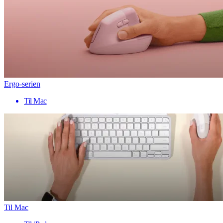
Ergo-serien
Til Mac
Til Mac