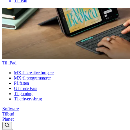
Til iPad
Til iPad
MX til kreative brugere
MX til programmører
På farten
Ultimate Ears
Til gaming
Til erhvervsbrug
Software
Tilbud
Planet