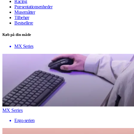
Racing
Præsentationsenheder
Musemåtter
Tilbehør
Bestsellere
Køb på din måde
MX Series
MX Series
Ergo-serien