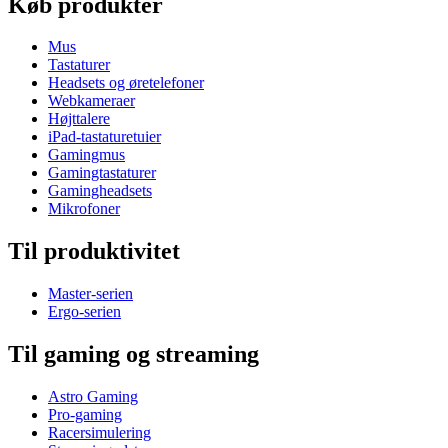
Køb produkter
Mus
Tastaturer
Headsets og øretelefoner
Webkameraer
Højttalere
iPad-tastaturetuier
Gamingmus
Gamingtastaturer
Gamingheadsets
Mikrofoner
Til produktivitet
Master-serien
Ergo-serien
Til gaming og streaming
Astro Gaming
Pro-gaming
Racersimulering