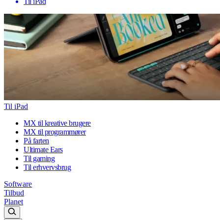
Til iPad
Til iPad
MX til kreative brugere
MX til programmører
På farten
Ultimate Ears
Til gaming
Til erhvervsbrug
Software
Tilbud
Planet