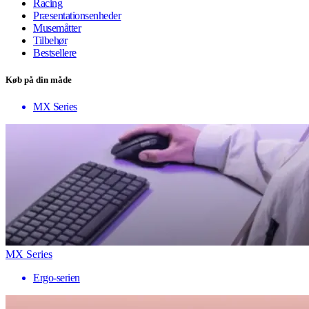
Racing
Præsentationsenheder
Musemåtter
Tilbehør
Bestsellere
Køb på din måde
MX Series
MX Series
Ergo-serien