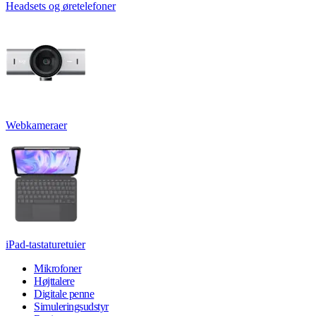
Headsets og øretelefoner
Webkameraer
iPad-tastaturetuier
Mikrofoner
Højttalere
Digitale penne
Simuleringsudstyr