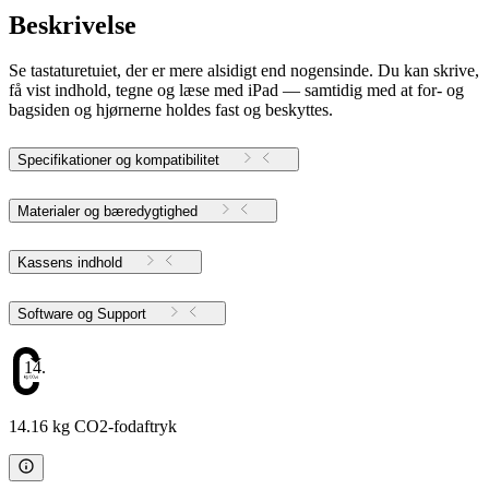
Beskrivelse
Se tastaturetuiet, der er mere alsidigt end nogensinde. Du kan skrive,
få vist indhold, tegne og læse med iPad — samtidig med at for- og
bagsiden og hjørnerne holdes fast og beskyttes.
Specifikationer og kompatibilitet
Materialer og bæredygtighed
Kassens indhold
Software og Support
14.16
14.16 kg CO2-fodaftryk