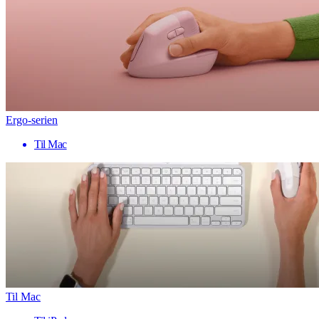
Ergo-serien
Til Mac
Til Mac