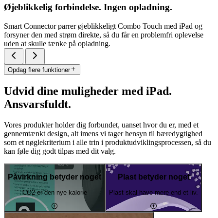
Øjeblikkelig forbindelse. Ingen opladning.
Smart Connector parrer øjeblikkeligt Combo Touch med iPad og
forsyner den med strøm direkte, så du får en problemfri oplevelse
uden at skulle tænke på opladning.
Opdag flere funktioner
Udvid dine muligheder med iPad.
Ansvarsfuldt.
Vores produkter holder dig forbundet, uanset hvor du er, med et
gennemtænkt design, alt imens vi tager hensyn til bæredygtighed
som et nøglekriterium i alle trin i produktudviklingsprocessen, så du
kan føle dig godt tilpas med dit valg.
Påvirkning betyder noget
Plast betyder noget
CO2 er den nye kalorie
Plast skal have mere end et liv.