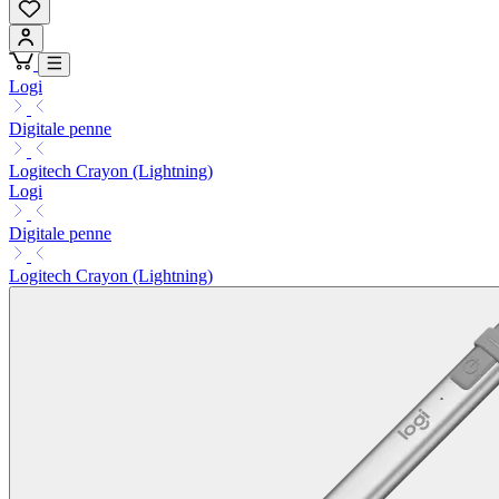
Logi
Digitale penne
Logitech Crayon (Lightning)
Logi
Digitale penne
Logitech Crayon (Lightning)