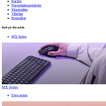
Racing
Præsentationsenheder
Musemåtter
Tilbehør
Bestsellere
Køb på din måde
MX Series
MX Series
Ergo-serien