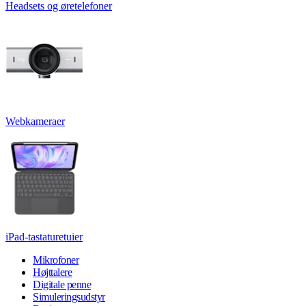
Headsets og øretelefoner
Webkameraer
iPad-tastaturetuier
Mikrofoner
Højttalere
Digitale penne
Simuleringsudstyr