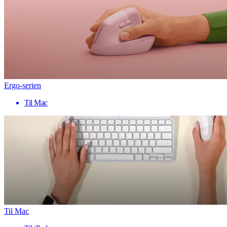
Ergo-serien
Til Mac
Til Mac