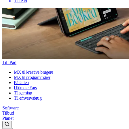
Til iPad
Til iPad
MX til kreative brugere
MX til programmører
På farten
Ultimate Ears
Til gaming
Til erhvervsbrug
Software
Tilbud
Planet