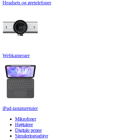
Headsets og øretelefoner
Webkameraer
iPad-tastaturetuier
Mikrofoner
Højttalere
Digitale penne
Simuleringsudstyr