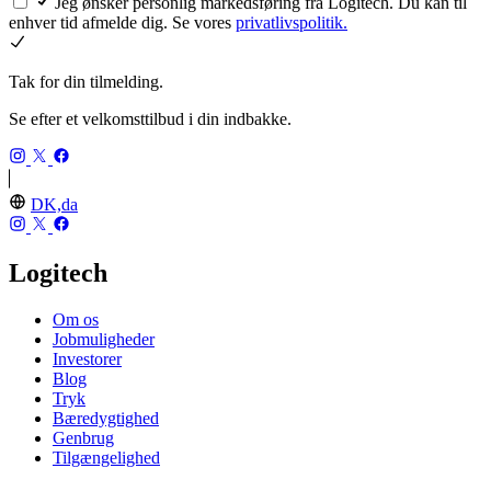
Jeg ønsker personlig markedsføring fra Logitech. Du kan til
enhver tid afmelde dig. Se vores
privatlivspolitik.
Tak for din tilmelding.
Se efter et velkomsttilbud i din indbakke.
DK,da
Logitech
Om os
Jobmuligheder
Investorer
Blog
Tryk
Bæredygtighed
Genbrug
Tilgængelighed