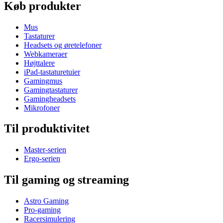
Køb produkter
Mus
Tastaturer
Headsets og øretelefoner
Webkameraer
Højttalere
iPad-tastaturetuier
Gamingmus
Gamingtastaturer
Gamingheadsets
Mikrofoner
Til produktivitet
Master-serien
Ergo-serien
Til gaming og streaming
Astro Gaming
Pro-gaming
Racersimulering