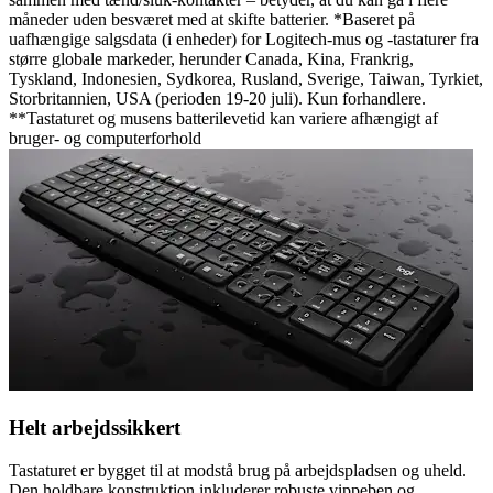
måneder uden besværet med at skifte batterier. *Baseret på
uafhængige salgsdata (i enheder) for Logitech-mus og -tastaturer fra
større globale markeder, herunder Canada, Kina, Frankrig,
Tyskland, Indonesien, Sydkorea, Rusland, Sverige, Taiwan, Tyrkiet,
Storbritannien, USA (perioden 19-20 juli). Kun forhandlere.
**Tastaturet og musens batterilevetid kan variere afhængigt af
bruger- og computerforhold
Helt arbejdssikkert
Tastaturet er bygget til at modstå brug på arbejdspladsen og uheld.
Den holdbare konstruktion inkluderer robuste vippeben og