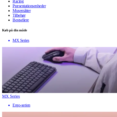
Racing
Præsentationsenheder
Musemåtter
Tilbehør
Bestsellere
Køb på din måde
MX Series
MX Series
Ergo-serien