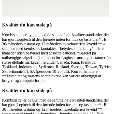
Kvalitet du kan stole på
Kombisættet er bygget med de samme høje kvalitetsstandarder, der
har gjort Logitech til den førende inden for mus og tastaturer* . Et
36-måneders tastatur og 12 måneders musebatteriets levetid ** –
sammen med tænd/sluk-kontakter – betyder, at du kan gå i flere
måneder uden besværet med at skifte batterier. *Baseret på
uafhængige salgsdata (i enheder) for Logitech-mus og -tastaturer fra
større globale markeder, herunder Canada, Kina, Frankrig,
Tyskland, Indonesien, Sydkorea, Rusland, Sverige, Taiwan, Tyrkiet,
Storbritannien, USA (perioden 19-20 juli). Kun forhandlere.
**Tastaturet og musens batterilevetid kan variere afhængigt af
bruger- og computerforhold
Kvalitet du kan stole på
Kombisættet er bygget med de samme høje kvalitetsstandarder, der
har gjort Logitech til den førende inden for mus og tastaturer* . Et
36-måneders tastatur og 12 måneders musebatteriets levetid ** –
sammen med tænd/sluk-kontakter – betyder, at du kan gå i flere