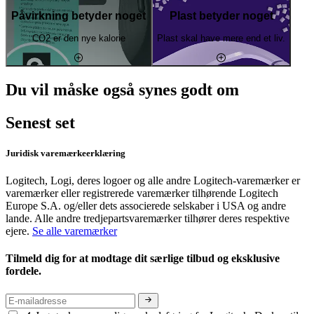
Påvirkning betyder noget
Plast betyder noget
CO2 er den nye kalorie
Plast skal have mere end et liv.
Du vil måske også synes godt om
Senest set
Juridisk varemærkeerklæring
Logitech, Logi, deres logoer og alle andre Logitech-varemærker er
varemærker eller registrerede varemærker tilhørende Logitech
Europe S.A. og/eller dets associerede selskaber i USA og andre
lande. Alle andre tredjepartsvaremærker tilhører deres respektive
ejere.
Se alle varemærker
Tilmeld dig for at modtage dit særlige tilbud og eksklusive
fordele.