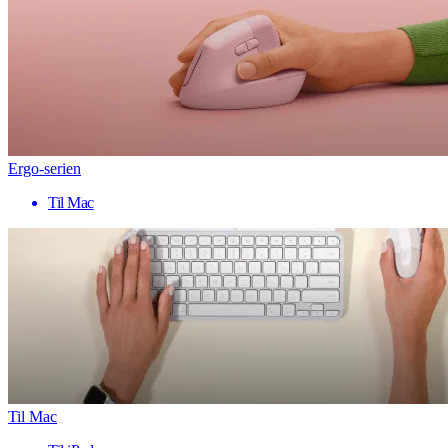
Ergo-serien
Til Mac
Til Mac