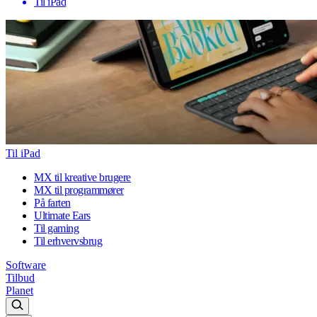
Til iPad
Til iPad
MX til kreative brugere
MX til programmører
På farten
Ultimate Ears
Til gaming
Til erhvervsbrug
Software
Tilbud
Planet