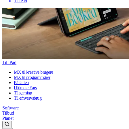
Til iPad
Til iPad
MX til kreative brugere
MX til programmører
På farten
Ultimate Ears
Til gaming
Til erhvervsbrug
Software
Tilbud
Planet