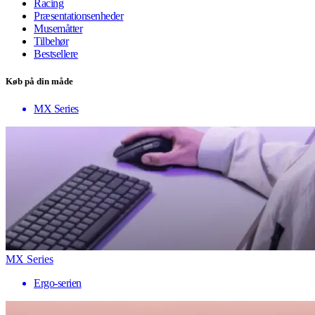
Racing
Præsentationsenheder
Musemåtter
Tilbehør
Bestsellere
Køb på din måde
MX Series
MX Series
Ergo-serien