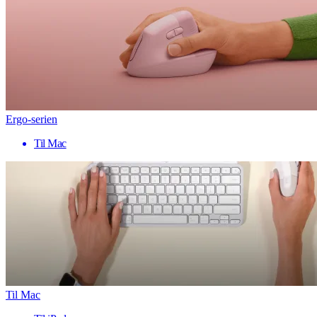
Ergo-serien
Til Mac
Til Mac