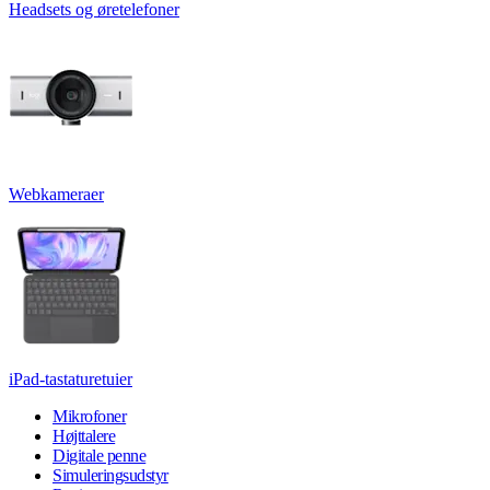
Headsets og øretelefoner
Webkameraer
iPad-tastaturetuier
Mikrofoner
Højttalere
Digitale penne
Simuleringsudstyr