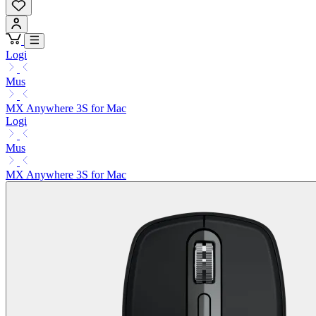
Logi
Mus
MX Anywhere 3S for Mac
Logi
Mus
MX Anywhere 3S for Mac