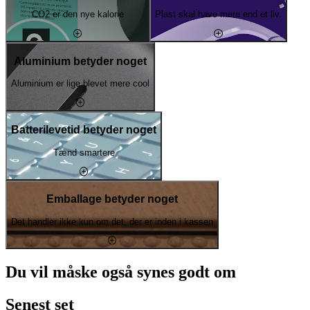
CO2 er den nye kalorie
Plast skal have mere end et liv.
Aluminium betyder noget
Aluminium er lige blevet mere cool
Batterilevetid betyder noget
Tænd smartere
Emballage betyder noget
Det handler ikke kun om det, der er inden i kassen
Du vil måske også synes godt om
Senest set