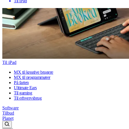
Til iPad
Til iPad
MX til kreative brugere
MX til programmører
På farten
Ultimate Ears
Til gaming
Til erhvervsbrug
Software
Tilbud
Planet