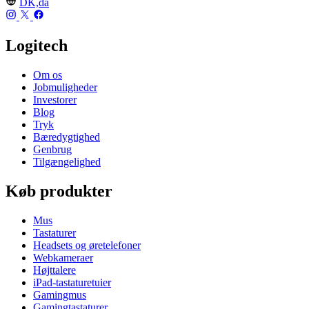
DK,da
Logitech
Om os
Jobmuligheder
Investorer
Blog
Tryk
Bæredygtighed
Genbrug
Tilgængelighed
Køb produkter
Mus
Tastaturer
Headsets og øretelefoner
Webkameraer
Højttalere
iPad-tastaturetuier
Gamingmus
Gamingtastaturer