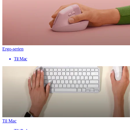
Ergo-serien
Til Mac
Til Mac