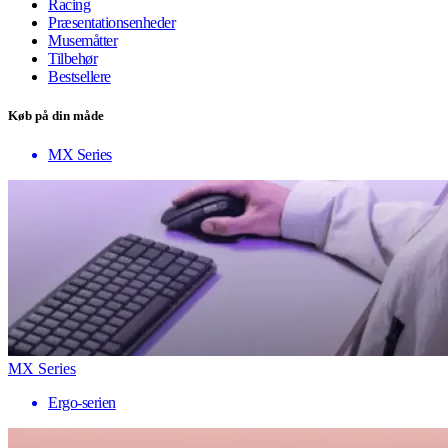
Racing
Præsentationsenheder
Musemåtter
Tilbehør
Bestsellere
Køb på din måde
MX Series
MX Series
Ergo-serien