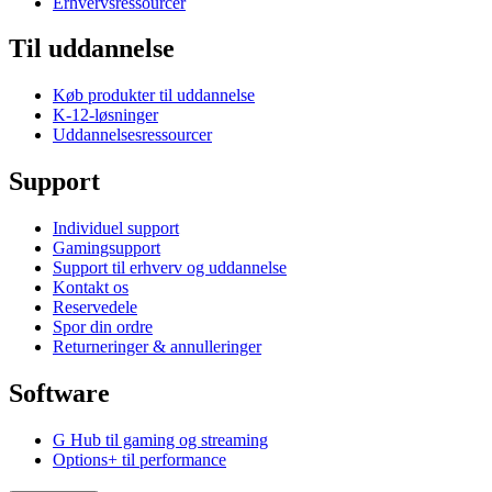
Erhvervsressourcer
Til uddannelse
Køb produkter til uddannelse
K-12-løsninger
Uddannelsesressourcer
Support
Individuel support
Gamingsupport
Support til erhverv og uddannelse
Kontakt os
Reservedele
Spor din ordre
Returneringer & annulleringer
Software
G Hub til gaming og streaming
Options+ til performance