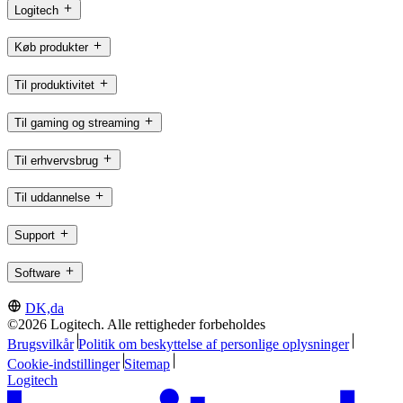
Logitech
Køb produkter
Til produktivitet
Til gaming og streaming
Til erhvervsbrug
Til uddannelse
Support
Software
DK,da
©2026 Logitech. Alle rettigheder forbeholdes
Brugsvilkår
Politik om beskyttelse af personlige oplysninger
Cookie-indstillinger
Sitemap
Logitech