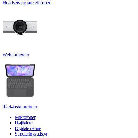
Headsets og øretelefoner
Webkameraer
iPad-tastaturetuier
Mikrofoner
Højttalere
Digitale penne
Simuleringsudstyr