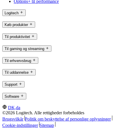
Options+ til performance
Logitech
Køb produkter
Til produktivitet
Til gaming og streaming
Til erhvervsbrug
Til uddannelse
Support
Software
DK,da
©2026 Logitech. Alle rettigheder forbeholdes
Brugsvilkår
Politik om beskyttelse af personlige oplysninger
Cookie-indstillinger
Sitemap