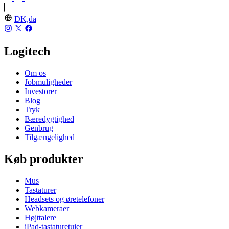
DK,da
Logitech
Om os
Jobmuligheder
Investorer
Blog
Tryk
Bæredygtighed
Genbrug
Tilgængelighed
Køb produkter
Mus
Tastaturer
Headsets og øretelefoner
Webkameraer
Højttalere
iPad-tastaturetuier