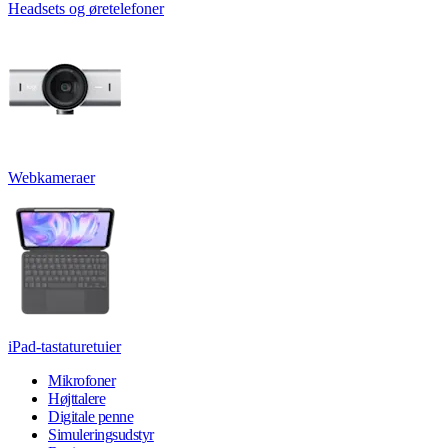
Headsets og øretelefoner
Webkameraer
iPad-tastaturetuier
Mikrofoner
Højttalere
Digitale penne
Simuleringsudstyr