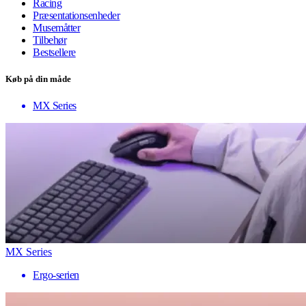
Racing
Præsentationsenheder
Musemåtter
Tilbehør
Bestsellere
Køb på din måde
MX Series
MX Series
Ergo-serien