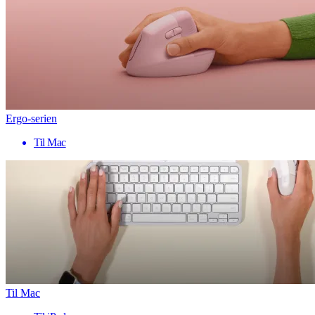
Ergo-serien
Til Mac
Til Mac