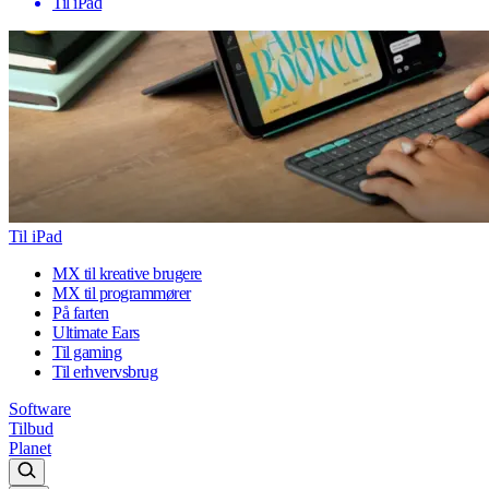
Til iPad
Til iPad
MX til kreative brugere
MX til programmører
På farten
Ultimate Ears
Til gaming
Til erhvervsbrug
Software
Tilbud
Planet