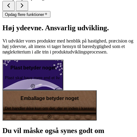
Opdag flere funktioner
Høj ydeevne. Ansvarlig udvikling.
Vi udvikler vores produkter med henblik på hastighed, præcision og
høj ydeevne, alt imens vi tager hensyn til bæredygtighed som et
nøglekriterium i alle trin i produktudviklingsprocessen.
Plast betyder noget
Plast skal have mere end et liv.
Emballage betyder noget
Det handler ikke kun om det, der er inden i kassen
Du vil måske også synes godt om