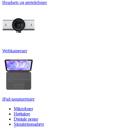
Headsets og øretelefoner
Webkameraer
iPad-tastaturetuier
Mikrofoner
Højttalere
Digitale penne
Simuleringsudstyr