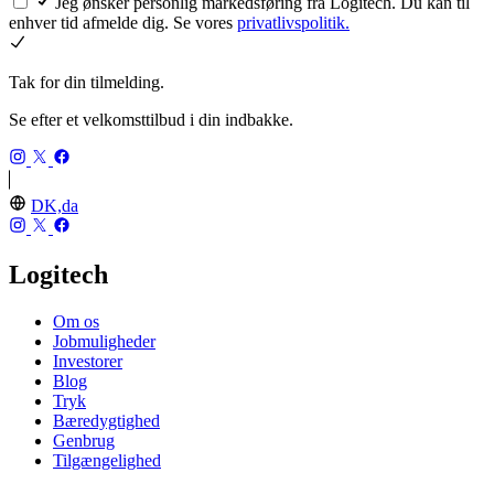
Jeg ønsker personlig markedsføring fra Logitech. Du kan til
enhver tid afmelde dig. Se vores
privatlivspolitik.
Tak for din tilmelding.
Se efter et velkomsttilbud i din indbakke.
DK,da
Logitech
Om os
Jobmuligheder
Investorer
Blog
Tryk
Bæredygtighed
Genbrug
Tilgængelighed