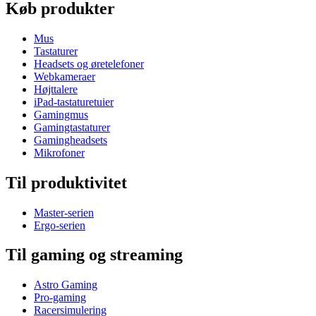
Køb produkter
Mus
Tastaturer
Headsets og øretelefoner
Webkameraer
Højttalere
iPad-tastaturetuier
Gamingmus
Gamingtastaturer
Gamingheadsets
Mikrofoner
Til produktivitet
Master-serien
Ergo-serien
Til gaming og streaming
Astro Gaming
Pro-gaming
Racersimulering