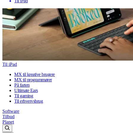
Til iPad
Til iPad
MX til kreative brugere
MX til programmører
På farten
Ultimate Ears
Til gaming
Til erhvervsbrug
Software
Tilbud
Planet