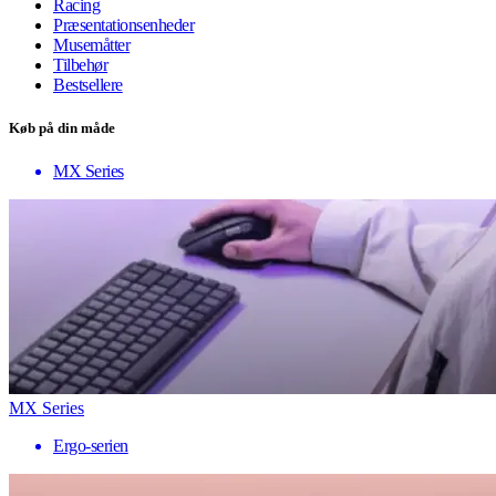
Racing
Præsentationsenheder
Musemåtter
Tilbehør
Bestsellere
Køb på din måde
MX Series
MX Series
Ergo-serien