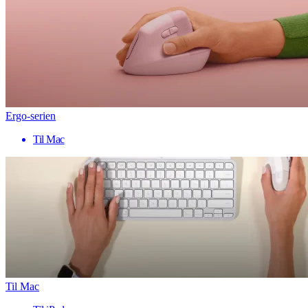
Ergo-serien
Til Mac
Til Mac