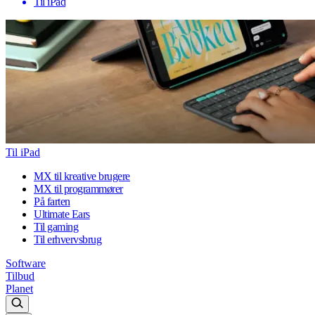
Til iPad
Til iPad
MX til kreative brugere
MX til programmører
På farten
Ultimate Ears
Til gaming
Til erhvervsbrug
Software
Tilbud
Planet