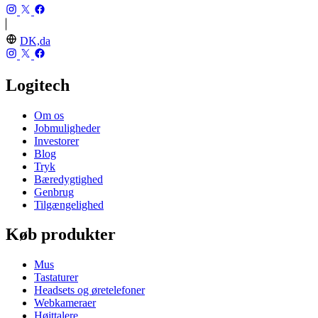
DK,da
Logitech
Om os
Jobmuligheder
Investorer
Blog
Tryk
Bæredygtighed
Genbrug
Tilgængelighed
Køb produkter
Mus
Tastaturer
Headsets og øretelefoner
Webkameraer
Højttalere