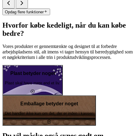
Opdag flere funktioner
Hvorfor købe kedeligt, når du kan købe
bedre?
Vores produkter er gennemtænkte og designet til at forbedre
arbejdspladsens stil, alt imens vi tager hensyn til bæredygtighed som
et nøglekriterium i alle trin i produktudviklingsprocessen.
Plast betyder noget
Plast skal have mere end et liv.
Emballage betyder noget
Det handler ikke kun om det, der er inden i kassen
Du vil måske også synes godt om