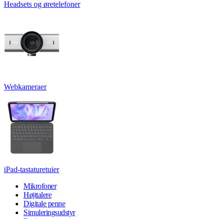
Headsets og øretelefoner
Webkameraer
iPad-tastaturetuier
Mikrofoner
Højttalere
Digitale penne
Simuleringsudstyr