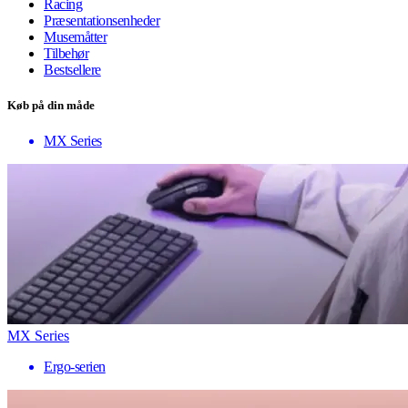
Racing
Præsentationsenheder
Musemåtter
Tilbehør
Bestsellere
Køb på din måde
MX Series
MX Series
Ergo-serien