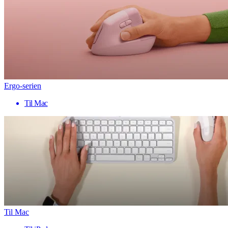
Ergo-serien
Til Mac
Til Mac