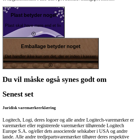
Plast betyder noget
Plast skal have mere end et liv.
Emballage betyder noget
Det handler ikke kun om det, der er inden i kassen
Du vil måske også synes godt om
Senest set
Juridisk varemærkeerklæring
Logitech, Logi, deres logoer og alle andre Logitech-varemærker er
varemærker eller registrerede varemærker tilhørende Logitech
Europe S.A. og/eller dets associerede selskaber i USA og andre
lande. Alle andre tredjepartsvaremærker tilhører deres respektive