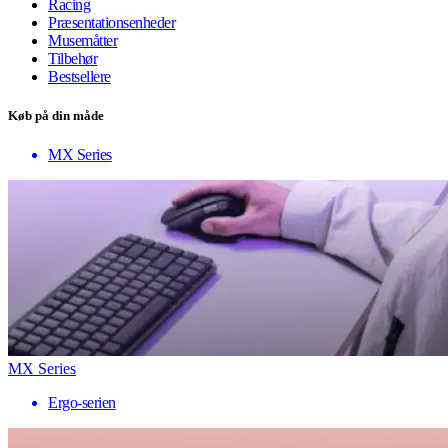
Racing
Præsentationsenheder
Musemåtter
Tilbehør
Bestsellere
Køb på din måde
MX Series
MX Series
Ergo-serien