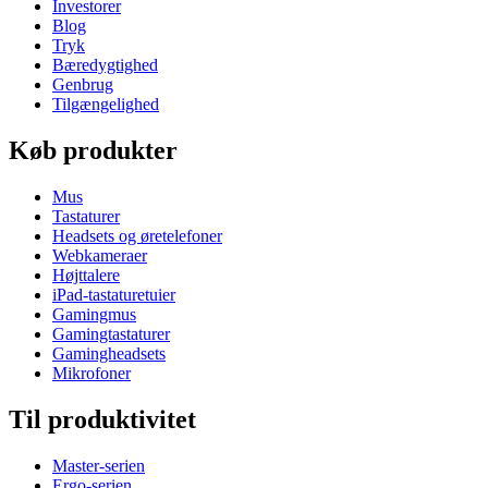
Investorer
Blog
Tryk
Bæredygtighed
Genbrug
Tilgængelighed
Køb produkter
Mus
Tastaturer
Headsets og øretelefoner
Webkameraer
Højttalere
iPad-tastaturetuier
Gamingmus
Gamingtastaturer
Gamingheadsets
Mikrofoner
Til produktivitet
Master-serien
Ergo-serien