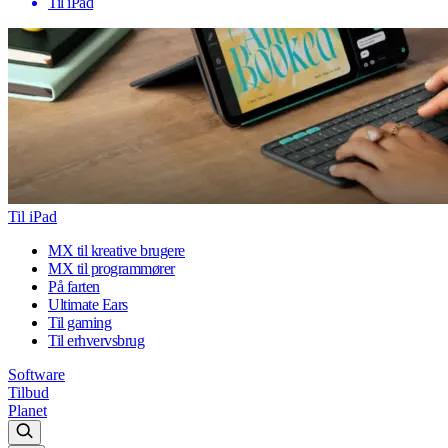
Til iPad
Til iPad
MX til kreative brugere
MX til programmører
På farten
Ultimate Ears
Til gaming
Til erhvervsbrug
Software
Tilbud
Planet