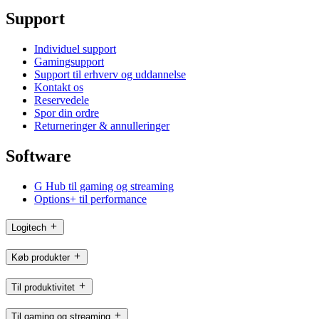
Support
Individuel support
Gamingsupport
Support til erhverv og uddannelse
Kontakt os
Reservedele
Spor din ordre
Returneringer & annulleringer
Software
G Hub til gaming og streaming
Options+ til performance
Logitech
Køb produkter
Til produktivitet
Til gaming og streaming