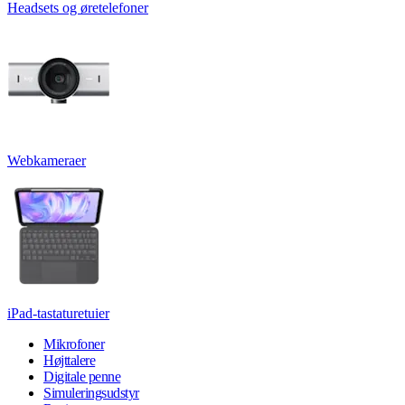
Headsets og øretelefoner
Webkameraer
iPad-tastaturetuier
Mikrofoner
Højttalere
Digitale penne
Simuleringsudstyr