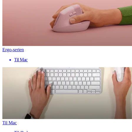
Ergo-serien
Til Mac
Til Mac