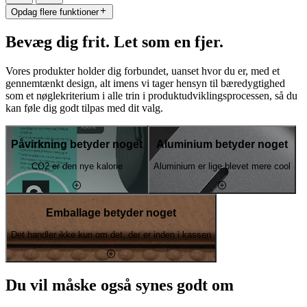
Opdag flere funktioner
Bevæg dig frit. Let som en fjer.
Vores produkter holder dig forbundet, uanset hvor du er, med et
gennemtænkt design, alt imens vi tager hensyn til bæredygtighed
som et nøglekriterium i alle trin i produktudviklingsprocessen, så du
kan føle dig godt tilpas med dit valg.
Påvirkning betyder noget
Aluminium betyder noget
CO2 er den nye kalorie
Aluminium er lige blevet mere cool
Emballage betyder noget
Det handler ikke kun om det, der er inden i kassen
Du vil måske også synes godt om