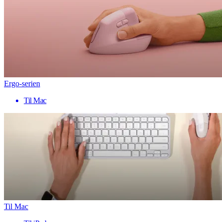
Ergo-serien
Til Mac
Til Mac