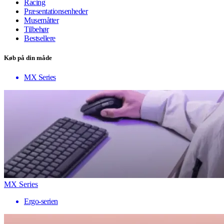
Racing
Præsentationsenheder
Musemåtter
Tilbehør
Bestsellere
Køb på din måde
MX Series
MX Series
Ergo-serien