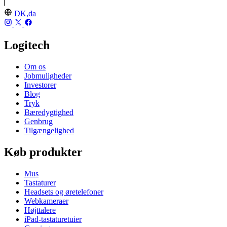
DK,da
Logitech
Om os
Jobmuligheder
Investorer
Blog
Tryk
Bæredygtighed
Genbrug
Tilgængelighed
Køb produkter
Mus
Tastaturer
Headsets og øretelefoner
Webkameraer
Højttalere
iPad-tastaturetuier