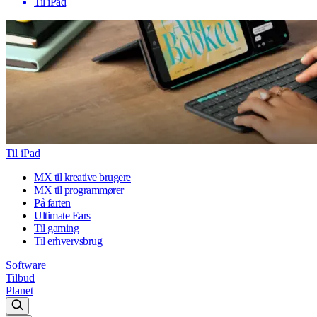
Til iPad
Til iPad
MX til kreative brugere
MX til programmører
På farten
Ultimate Ears
Til gaming
Til erhvervsbrug
Software
Tilbud
Planet