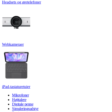
Headsets og øretelefoner
Webkameraer
iPad-tastaturetuier
Mikrofoner
Højttalere
Digitale penne
Simuleringsudstyr