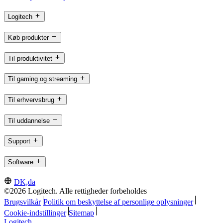
Logitech
Køb produkter
Til produktivitet
Til gaming og streaming
Til erhvervsbrug
Til uddannelse
Support
Software
DK,da
©2026 Logitech. Alle rettigheder forbeholdes
Brugsvilkår
Politik om beskyttelse af personlige oplysninger
Cookie-indstillinger
Sitemap
Logitech