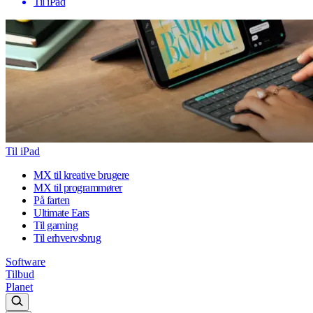
Til iPad
Til iPad
MX til kreative brugere
MX til programmører
På farten
Ultimate Ears
Til gaming
Til erhvervsbrug
Software
Tilbud
Planet