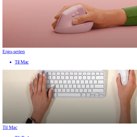
Ergo-serien
Til Mac
Til Mac