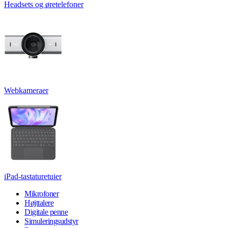
Headsets og øretelefoner
Webkameraer
iPad-tastaturetuier
Mikrofoner
Højttalere
Digitale penne
Simuleringsudstyr