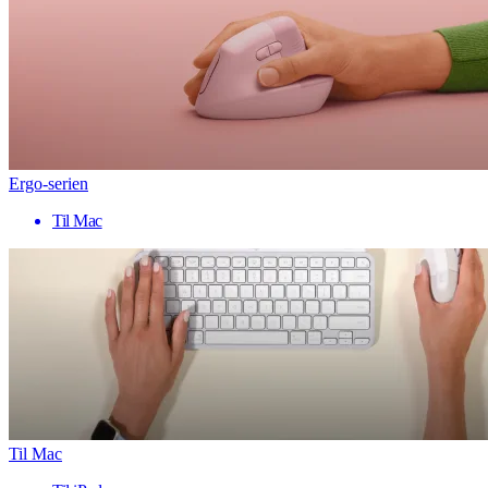
Ergo-serien
Til Mac
Til Mac