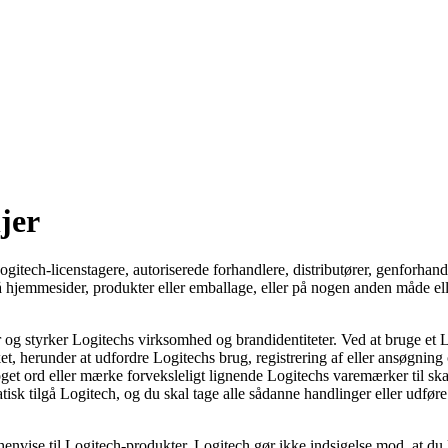
jer
Logitech-licenstagere, autoriserede forhandlere, distributører, genforh
på hjemmesider, produkter eller emballage, eller på nogen anden måde elle
r og styrker Logitechs virksomhed og brandidentiteter. Ved at bruge et
ket, herunder at udfordre Logitechs brug, registrering af eller ansøgnin
oget ord eller mærke forveksleligt lignende Logitechs varemærker til 
isk tilgå Logitech, og du skal tage alle sådanne handlinger eller udfø
envise til Logitech-produkter. Logitech gør ikke indsigelse mod, at du