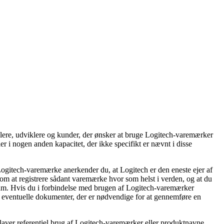
andlere, udviklere og kunder, der ønsker at bruge Logitech-varemærker
r i nogen anden kapacitet, der ikke specifikt er nævnt i disse
 Logitech-varemærke anerkender du, at Logitech er den eneste ejer af
g om at registrere sådant varemærke hvor som helst i verden, og at du
skam. Hvis du i forbindelse med brugen af Logitech-varemærker
re eventuelle dokumenter, der er nødvendige for at gennemføre en
 laver referentiel brug af Logitech-varemærker eller produktnavne