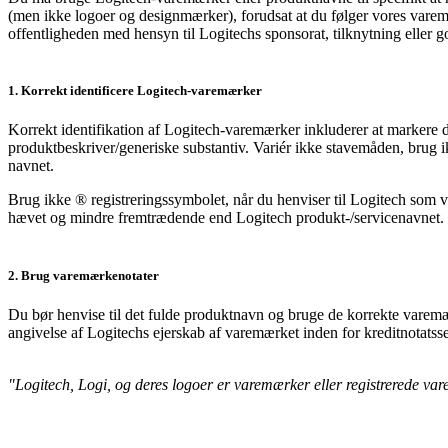
(men ikke logoer og designmærker), forudsat at du følger vores varemær
offentligheden med hensyn til Logitechs sponsorat, tilknytning eller god
1. Korrekt identificere Logitech-varemærker
Korrekt identifikation af Logitech-varemærker inkluderer at markere
produktbeskriver/generiske substantiv. Variér ikke stavemåden, brug i
navnet.
Brug ikke ® registreringssymbolet, når du henviser til Logitech som
hævet og mindre fremtrædende end Logitech produkt-/servicenavnet.
2. Brug varemærkenotater
Du bør henvise til det fulde produktnavn og bruge de korrekte varemæ
angivelse af Logitechs ejerskab af varemærket inden for kreditnotatss
"Logitech, Logi, og deres logoer er varemærker eller registrerede var