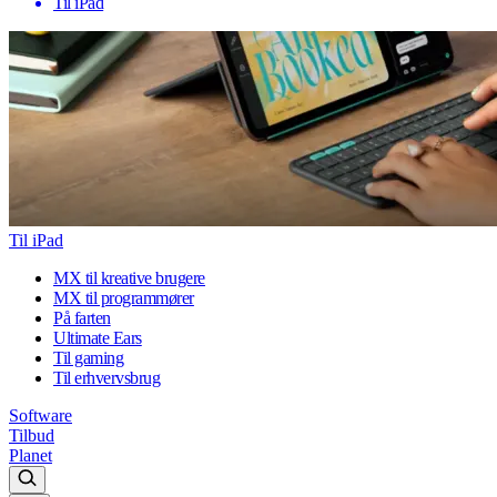
Til iPad
Til iPad
MX til kreative brugere
MX til programmører
På farten
Ultimate Ears
Til gaming
Til erhvervsbrug
Software
Tilbud
Planet