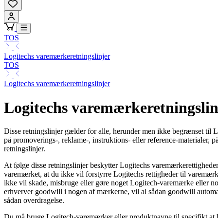
TOS
Logitechs varemærkeretningslinjer
TOS
Logitechs varemærkeretningslinjer
Logitechs varemærkeretningslin
Disse retningslinjer gælder for alle, herunder men ikke begrænset til 
på promoverings-, reklame-, instruktions- eller reference-materialer, 
retningslinjer.
At følge disse retningslinjer beskytter Logitechs varemærkerettighede
varemærket, at du ikke vil forstyrre Logitechs rettigheder til varemær
ikke vil skade, misbruge eller gøre noget Logitech-varemærke eller n
erhverver goodwill i nogen af mærkerne, vil al sådan goodwill automat
sådan overdragelse.
Du må bruge Logitech-varemærker eller produktnavne til specifikt at h