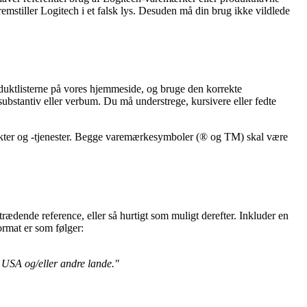
emstiller Logitech i et falsk lys. Desuden må din brug ikke vildlede
uktlisterne på vores hjemmeside, og bruge den korrekte
ubstantiv eller verbum. Du må understrege, kursivere eller fedte
dukter og -tjenester. Begge varemærkesymboler (® og TM) skal være
dende reference, eller så hurtigt som muligt derefter. Inkluder en
ormat er som følger:
i USA og/eller andre lande."