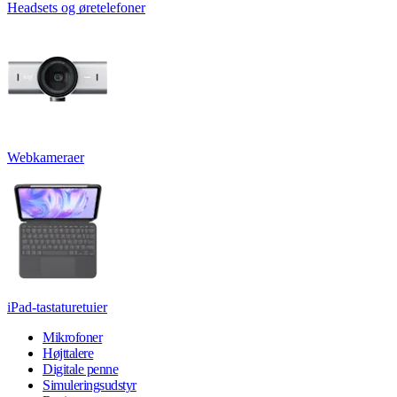
Headsets og øretelefoner
Webkameraer
iPad-tastaturetuier
Mikrofoner
Højttalere
Digitale penne
Simuleringsudstyr