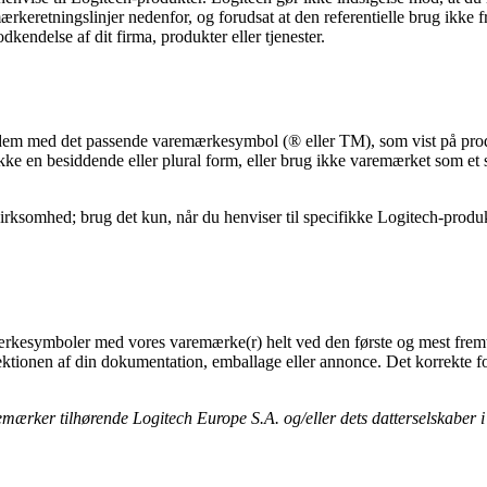
keretningslinjer nedenfor, og forudsat at den referentielle brug ikke fr
kendelse af dit firma, produkter eller tjenester.
 dem med det passende varemærkesymbol (® eller TM), som vist på prod
kke en besiddende eller plural form, eller brug ikke varemærket som et s
 virksomhed; brug det kun, når du henviser til specifikke Logitech-pro
rkesymboler med vores varemærke(r) helt ved den første og mest fremtræ
ektionen af din dokumentation, emballage eller annonce. Det korrekte f
emærker tilhørende Logitech Europe S.A. og/eller dets datterselskaber 