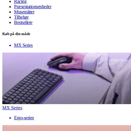
Racing
Præsentationsenheder
Musemåtter
Tilbehør
Bestsellere
Køb på din måde
MX Series
MX Series
Ergo-serien