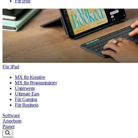
Für iPad
Für iPad
MX für Kreative
MX für Programmierer
Unterwegs
Ultimate Ears
Für Gaming
Für Business
Software
Angebote
Planet