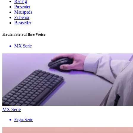
Racing
Presenter
Mauspads
Zubehör
Bestseller
Kaufen Sie auf Ihre Weise
MX Serie
MX Serie
Ergo-Serie