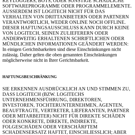
KEYLOGGERS, BOTS, ODER SONSTIGE SCHÄDLICHE
SOFTWAREPROGRAMME ODER PROGRAMMELEMENTE.
AUSSERDEM IST LOGITECH NICHT FÜR DAS
VERHALTEN VON DRITTANBIETERN ODER PARTNERN
VERANTWORTLICH, WEDER ONLINE NOCH OFFLINE.
DIESER HAFTUNGSAUSSCHLUSS KANN DURCH KEINE
VON LOGITECH, SEINEN ZULIEFERERN ODER
ANDERWEITIG ERHALTENEN SCHRIFTLICHEN ODER
MÜNDLICHEN INFORMATIONEN GEÄNDERT WERDEN:
In einigen Gerichtsbarkeiten sind diese Einschränkungen nicht
zulässig. Daher gelten die oben genannten Einschränkungen
möglicherweise nicht in Ihrer Gerichtsbarkeit.
HAFTUNGSBESCHRÄNKUNG
SIE ERKENNEN AUSDRÜCKLICH AN UND STIMMEN ZU,
DASS LOGITECH (BZW. LOGITECHS
UNTERNEHMENSFÜHRUNG, DIREKTOREN,
INVESTOREN, TOCHTERUNTERNEHMEN, AGENTEN,
BEAUFTRAGTE, VERTRETER, LIEFERANTEN, PARTNER
ODER MITARBEITER) NICHT FÜR DIREKTE SCHÄDEN
ODER KONKRETE, DIREKTE, INDIREKTE,
FOLGESCHÄDEN ODER VERSCHÄRFTEM
SCHADENSERSATZ HAFTET, EINSCHLIESSLICH; ABER