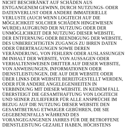
NICHT BESCHRÄNKT AUF SCHÄDEN AUS
ENTGANGENEM GEWINN, DURCH NUTZUNGS- ODER
DATENVERLUST ODER ANDERE IMMATERIELLE
VERLUSTE (AUCH WENN LOGITECH AUF DIE
MÖGLICHKEIT SOLCHER SCHÄDEN HINGEWIESEN
WURDE) AUFGRUND DER NUTZUNG ODER DER
UNMÖGLICHKEIT DER NUTZUNG DIESER WEBSITE,
DER ENTFERNUNG ODER BEENDIGUNG DER WEBSITE,
DES UNBERECHTIGTEN ZUGANGS ZU IHREN DATEN
ODER ÜBERTRAGUNGEN SOWIE DEREN
VERÄNDERUNG, VON FEHLERN ODER AUSLASSUNGEN
IM INHALT DER WEBSITE, VON AUSSAGEN ODER
VERHALTENSWEISEN DRITTER AUF DIESER WEBSITE,
VON ANWEISUNGEN, INFORMATIONEN ODER
DIENSTLEISTUNGEN, DIE AUF DER WEBSITE ODER
ÜBER LINKS DER WEBSITE BEREITGESTELLT WERDEN,
ODER FÜR ANDERE ANGELEGENHEITEN IN
VERBINDUNG MIT DIESER WEBSITE. IN KEINEM FALL
ÜBERSTEIGT DIE GESAMTHAFTUNG VON LOGITECH
UND SEINER ZULIEFERER FÜR ALLE ANSPRÜCHE IM
BEZUG AUF DIE NUTZUNG DIESER WEBSITE DEN
GESAMTBETRAG ETWAIGER GEBÜHREN, DIE SIE
GEGEBENENFALLS WÄHREND DES
VORANGEGANGENEN JAHRES FÜR DIE BETROFFENE
DIENSTLEISTUNG GEZAHLT HABEN, HÖCHSTENS