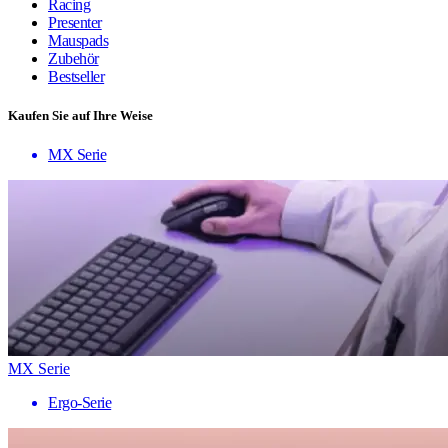
Racing
Presenter
Mauspads
Zubehör
Bestseller
Kaufen Sie auf Ihre Weise
MX Serie
MX Serie
Ergo-Serie