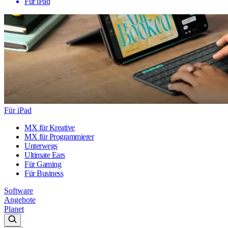
Für iPad
Für iPad
MX für Kreative
MX für Programmierer
Unterwegs
Ultimate Ears
Für Gaming
Für Business
Software
Angebote
Planet