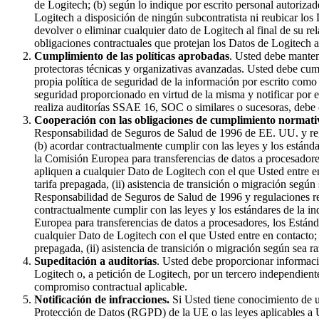
de Logitech; (b) según lo indique por escrito personal autorizad
Logitech a disposición de ningún subcontratista ni reubicar los
devolver o eliminar cualquier dato de Logitech al final de su r
obligaciones contractuales que protejan los Datos de Logitech
Cumplimiento de las políticas aprobadas
. Usted debe manten
protectoras técnicas y organizativas avanzadas. Usted debe cu
propia política de seguridad de la información por escrito como
seguridad proporcionado en virtud de la misma y notificar por es
realiza auditorías SSAE 16, SOC o similares o sucesoras, debe 
Cooperación con las obligaciones de cumplimiento normati
Responsabilidad de Seguros de Salud de 1996 de EE. UU. y regu
(b) acordar contractualmente cumplir con las leyes y los estánda
la Comisión Europea para transferencias de datos a procesadores
apliquen a cualquier Dato de Logitech con el que Usted entre en
tarifa prepagada, (ii) asistencia de transición o migración segú
Responsabilidad de Seguros de Salud de 1996 y regulaciones re
contractualmente cumplir con las leyes y los estándares de la i
Europea para transferencias de datos a procesadores, los Estánd
cualquier Dato de Logitech con el que Usted entre en contacto; o
prepagada, (ii) asistencia de transición o migración según sea r
Supeditación a auditorías
. Usted debe proporcionar informaci
Logitech o, a petición de Logitech, por un tercero independiente
compromiso contractual aplicable.
Notificación de infracciones.
Si Usted tiene conocimiento de u
Protección de Datos (RGPD) de la UE o las leyes aplicables a U