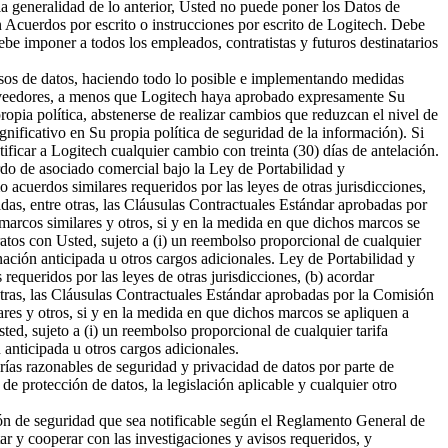
 la generalidad de lo anterior, Usted no puede poner los Datos de
n Acuerdos por escrito o instrucciones por escrito de Logitech. Debe
be imponer a todos los empleados, contratistas y futuros destinatarios
esos de datos, haciendo todo lo posible e implementando medidas
Proveedores, a menos que Logitech haya aprobado expresamente Su
opia política, abstenerse de realizar cambios que reduzcan el nivel de
gnificativo en Su propia política de seguridad de la información). Si
icar a Logitech cualquier cambio con treinta (30) días de antelación.
rdo de asociado comercial bajo la Ley de Portabilidad y
uerdos similares requeridos por las leyes de otras jurisdicciones,
idas, entre otras, las Cláusulas Contractuales Estándar aprobadas por
marcos similares y otros, si y en la medida en que dichos marcos se
ratos con Usted, sujeto a (i) un reembolso proporcional de cualquier
inación anticipada u otros cargos adicionales. Ley de Portabilidad y
ueridos por las leyes de otras jurisdicciones, (b) acordar
 otras, las Cláusulas Contractuales Estándar aprobadas por la Comisión
ares y otros, si y en la medida en que dichos marcos se apliquen a
ted, sujeto a (i) un reembolso proporcional de cualquier tarifa
 anticipada u otros cargos adicionales.
as razonables de seguridad y privacidad de datos por parte de
de protección de datos, la legislación aplicable y cualquier otro
ión de seguridad que sea notificable según el Reglamento General de
r y cooperar con las investigaciones y avisos requeridos, y