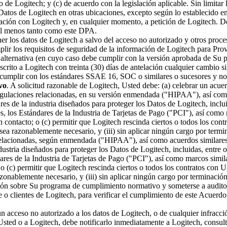
o de Logitech; y (c) de acuerdo con la legislación aplicable. Sin limitar
 Datos de Logitech en otras ubicaciones, excepto según lo establecido e
elación con Logitech y, en cualquier momento, a petición de Logitech. De
 al menos tanto como este DPA.
er los datos de Logitech a salvo del acceso no autorizado y otros proc
mplir los requisitos de seguridad de la información de Logitech para 
 alternativa (en cuyo caso debe cumplir con la versión aprobada de Su pr
crito a Logitech con treinta (30) días de antelación cualquier cambio si
cumplir con los estándares SSAE 16, SOC o similares o sucesores y notif
vo
. A solicitud razonable de Logitech, Usted debe: (a) celebrar un acue
laciones relacionadas, en su versión enmendada ("HIPAA"), así como ac
res de la industria diseñados para proteger los Datos de Logitech, inclu
, los Estándares de la Industria de Tarjetas de Pago ("PCI"), así como 
 contacto; o (c) permitir que Logitech rescinda ciertos o todos los cont
n sea razonablemente necesario, y (iii) sin aplicar ningún cargo por term
lacionadas, según enmendada ("HIPAA"), así como acuerdos similares req
ndustria diseñados para proteger los Datos de Logitech, incluidas, entre
ares de la Industria de Tarjetas de Pago ("PCI"), así como marcos simil
 (c) permitir que Logitech rescinda ciertos o todos los contratos con Us
azonablemente necesario, y (iii) sin aplicar ningún cargo por terminación
ón sobre Su programa de cumplimiento normativo y someterse a auditorí
 o clientes de Logitech, para verificar el cumplimiento de este Acuerdo 
n acceso no autorizado a los datos de Logitech, o de cualquier infracc
sted o a Logitech, debe notificarlo inmediatamente a Logitech, consulta