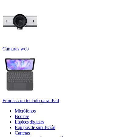
Cámaras web
Fundas con teclado para iPad
Micrófonos
Bocinas
Lápices digitales
Equipos de simulación
Carreras