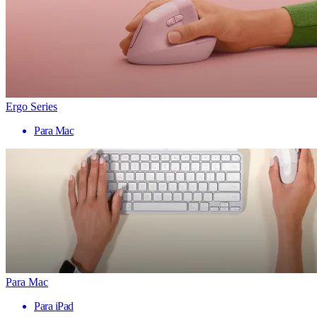
Ergo Series
Para Mac
Para Mac
Para iPad