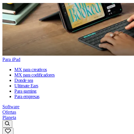
Para iPad
MX para creativos
MX para codificadores
Donde sea
Ultimate Ears
Para gaming
Para empresas
Software
Ofertas
Planeta