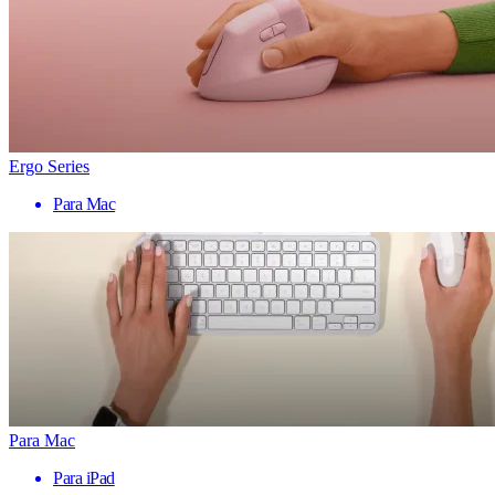
Ergo Series
Para Mac
Para Mac
Para iPad