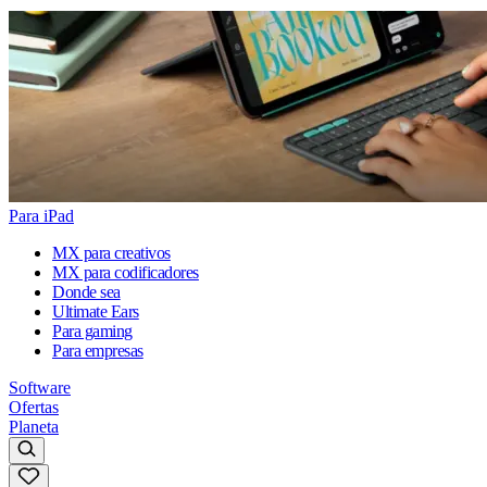
Para iPad
MX para creativos
MX para codificadores
Donde sea
Ultimate Ears
Para gaming
Para empresas
Software
Ofertas
Planeta