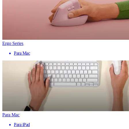
Ergo Series
Para Mac
Para Mac
Para iPad