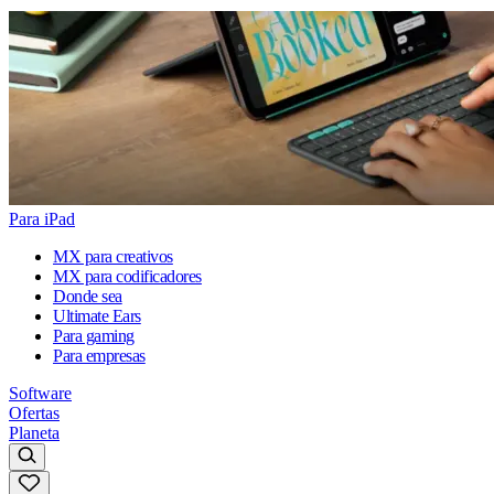
Para iPad
MX para creativos
MX para codificadores
Donde sea
Ultimate Ears
Para gaming
Para empresas
Software
Ofertas
Planeta