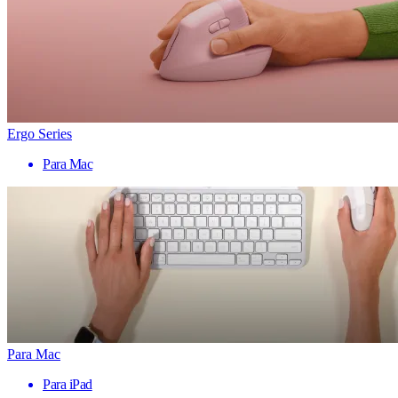
Ergo Series
Para Mac
Para Mac
Para iPad