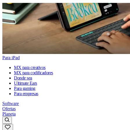
Para iPad
MX para creativos
MX para codificadores
Donde sea
Ultimate Ears
Para gaming
Para empresas
Software
Ofertas
Planeta