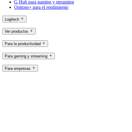
G Hub para gaming y streaming
Options+ para el rendimiento
Logitech
Ver productos
Para la productividad
Para gaming y streaming
Para empresas
Asistencia
Software
MX,es
©2026 Logitech. Reservados todos los derechos
Términos de uso
Política de privacidad
Configuración de cookies
Mapa del sitio
Logitech