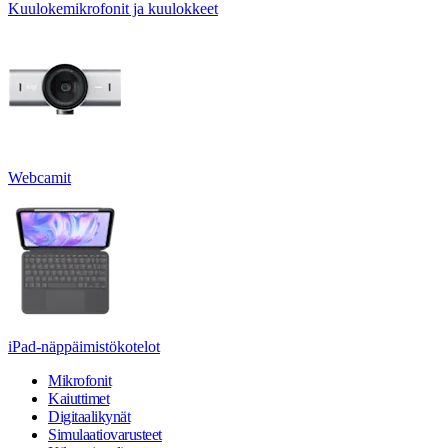
Kuulokemikrofonit ja kuulokkeet
Webcamit
iPad-näppäimistökotelot
Mikrofonit
Kaiuttimet
Digitaalikynät
Simulaatiovarusteet