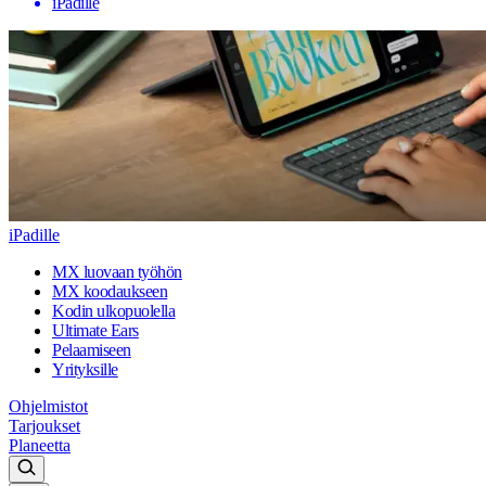
iPadille
iPadille
MX luovaan työhön
MX koodaukseen
Kodin ulkopuolella
Ultimate Ears
Pelaamiseen
Yrityksille
Ohjelmistot
Tarjoukset
Planeetta