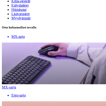
Kilpa-ajopelit
Esityslaitteet
Hiirialustat
Lisävarusteet
Myydyimmät
Osta haluamallasi tavalla
MX-sarja
MX-sarja
Ergo-sarja