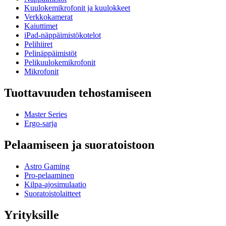
Kuulokemikrofonit ja kuulokkeet
Verkkokamerat
Kaiuttimet
iPad-näppäimistökotelot
Pelihiiret
Pelinäppäimistöt
Pelikuulokemikrofonit
Mikrofonit
Tuottavuuden tehostamiseen
Master Series
Ergo-sarja
Pelaamiseen ja suoratoistoon
Astro Gaming
Pro-pelaaminen
Kilpa-ajosimulaatio
Suoratoistolaitteet
Yrityksille