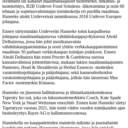
Hellmann’sin kaltaiset maailmanlaajuiset tuotemerkit, tutkimus- ja
tuotekehitys, B2B Unilever Food Solutions -liiketoiminta ja noin 60
tehtaan ja sopimusvalmistajan toimitusketju eri puolilla maailmaa.
Hanneke aloitti Unileverissä tammikuussa 2018 Unilever Europen
johtajana.
Ennen siirtymistään Unileveriin Hanneke toimi kaupallisena
johtajana maailmanlaajuisessa vähittäiskauppayrityksessä Ahold
Delhaizessa, jossa hän johti monikanavaista
vähittäiskauppatoimintaa ja nosti yhtiön verkkokauppatoiminnot
maailman 50 parhaan verkkokaupan toimijan joukkoon. Ennen
Ahold Delhaizea hän toimi Procter & Gamblessa useissa
kansainvälisissä johtotehtävissä, mukaan lukien maailmanlaajuisten
Pantenen, Head & Shouldersin ja Herbal Essences -tuotteiden
varatoimitusjohtajana ja pääjohtajana; sekä kauneudenhoidon
varatoimitusjohtajana ja pääjohtajana, jolloin hän lanseerasi Max
Factor -tuotemerkin Kiinassa.
Hanneke on jäsenenä hallituksessa ja tilintarkastuskomiteassa
Tapestry Inc:ssä, joka on luksustuotemerkkien Coach, Kate Spade
New York ja Stuart Weitzman emoyhtiö. Ennen kuin Hanneke siirtyi
Tapestryyn vuonna 2021, hän toimi viiden vuoden toimikauden ajan
biotiedeyritys Bayer AG:n hallintoneuvostossa.
Hannekella on kauppatieteiden maisterin tutkinto ja journalismin
kandidaatin tutkinto Houstonin yliopistosta, jossa hän opiskeli