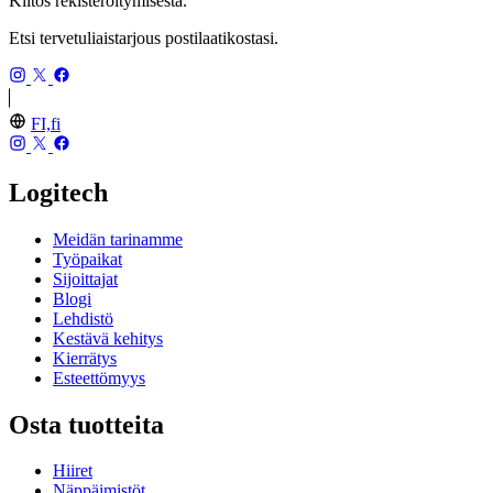
Kiitos rekisteröitymisestä.
Etsi tervetuliaistarjous postilaatikostasi.
FI,fi
Logitech
Meidän tarinamme
Työpaikat
Sijoittajat
Blogi
Lehdistö
Kestävä kehitys
Kierrätys
Esteettömyys
Osta tuotteita
Hiiret
Näppäimistöt