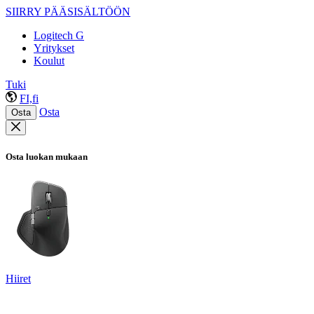
SIIRRY PÄÄSISÄLTÖÖN
Logitech G
Yritykset
Koulut
Tuki
FI,fi
Osta
Osta
Osta luokan mukaan
Hiiret