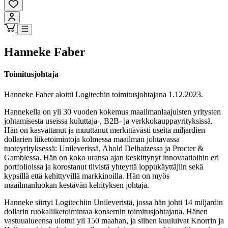
Hanneke Faber
Toimitusjohtaja
Hanneke Faber aloitti Logitechin toimitusjohtajana 1.12.2023.
Hannekella on yli 30 vuoden kokemus maailmanlaajuisten yritysten
johtamisesta useissa kuluttaja-, B2B- ja verkkokauppayrityksissä.
Hän on kasvattanut ja muuttanut merkittävästi useita miljardien
dollarien liiketoimintoja kolmessa maailman johtavassa
tuoteyrityksessä: Unileverissä, Ahold Delhaizessa ja Procter &
Gamblessa. Hän on koko uransa ajan keskittynyt innovaatioihin eri
portfolioissa ja korostanut tiivistä yhteyttä loppukäyttäjiin sekä
kypsillä että kehittyvillä markkinoilla. Hän on myös
maailmanluokan kestävän kehityksen johtaja.
Hanneke siirtyi Logitechiin Unileveristä, jossa hän johti 14 miljardin
dollarin ruokaliiketoimintaa konsernin toimitusjohtajana. Hänen
vastuualueensa ulottui yli 150 maahan, ja siihen kuuluivat Knorrin ja