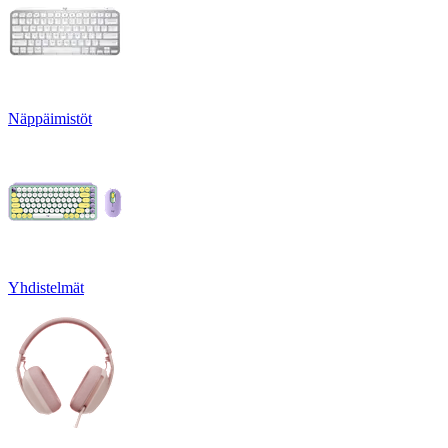
Näppäimistöt
Yhdistelmät