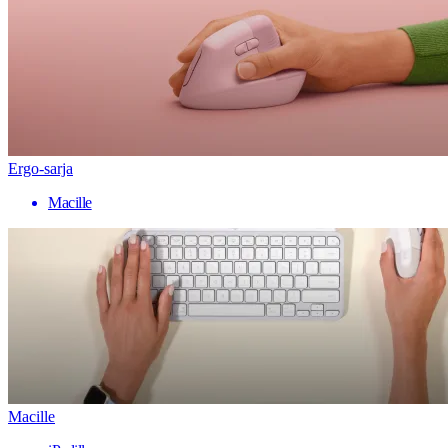
Ergo-sarja
Macille
Macille