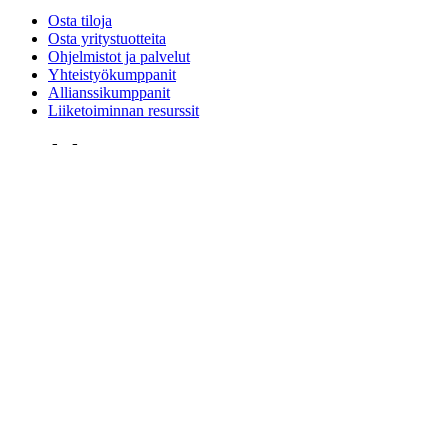
Osta tiloja
Osta yritystuotteita
Ohjelmistot ja palvelut
Yhteistyökumppanit
Allianssikumppanit
Liiketoiminnan resurssit
Koulukäyttöön
Osta koulutustuotteita
Perus- ja keskiasteen ratkaisut
Opiskeluresurssit
Tuki
Yksilöllinen tuki
Pelituki
Yritys- ja koulutustuki
Ota yhteyttä
Varaosat
Seuraa Tilaustasi
Palautukset ja peruutukset