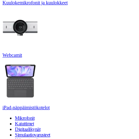
Kuulokemikrofonit ja kuulokkeet
Webcamit
iPad-näppäimistökotelot
Mikrofonit
Kaiuttimet
Digitaalikynät
Simulaatiovarusteet