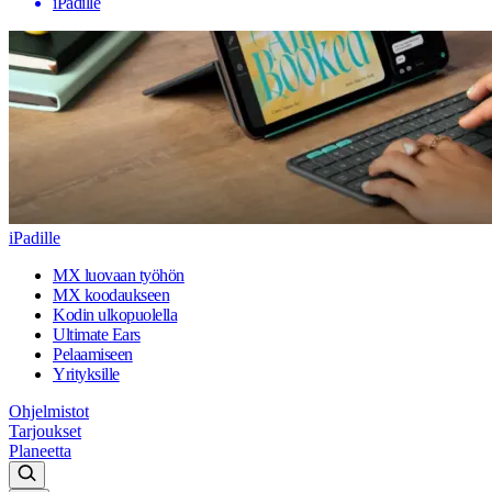
iPadille
iPadille
MX luovaan työhön
MX koodaukseen
Kodin ulkopuolella
Ultimate Ears
Pelaamiseen
Yrityksille
Ohjelmistot
Tarjoukset
Planeetta