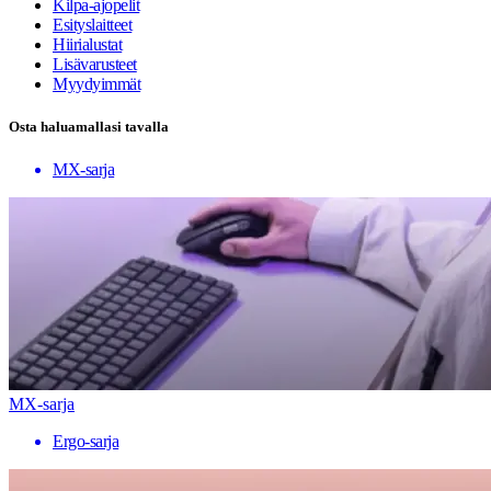
Kilpa-ajopelit
Esityslaitteet
Hiirialustat
Lisävarusteet
Myydyimmät
Osta haluamallasi tavalla
MX-sarja
MX-sarja
Ergo-sarja