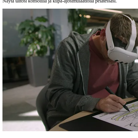
Näytä taitosi konsolilla ja kilpa-ajosimulaatiolla pelatessasi.