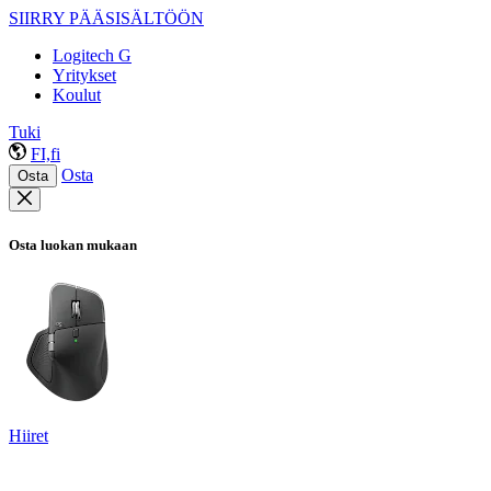
SIIRRY PÄÄSISÄLTÖÖN
Logitech G
Yritykset
Koulut
Tuki
FI,fi
Osta
Osta
Osta luokan mukaan
Hiiret