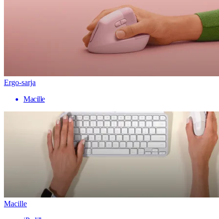
Ergo-sarja
Macille
Macille