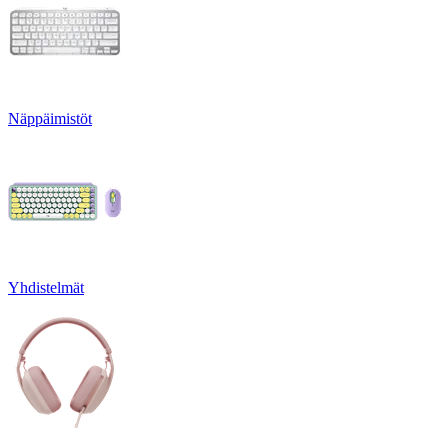
Näppäimistöt
Yhdistelmät