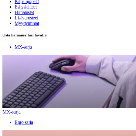
Kilpa-ajopelit
Esityslaitteet
Hiirialustat
Lisävarusteet
Myydyimmät
Osta haluamallasi tavalla
MX-sarja
MX-sarja
Ergo-sarja