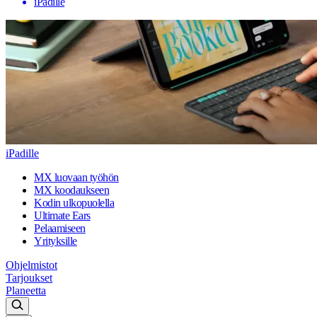
iPadille
iPadille
MX luovaan työhön
MX koodaukseen
Kodin ulkopuolella
Ultimate Ears
Pelaamiseen
Yrityksille
Ohjelmistot
Tarjoukset
Planeetta