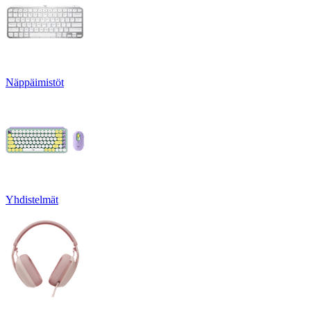
Näppäimistöt
Yhdistelmät