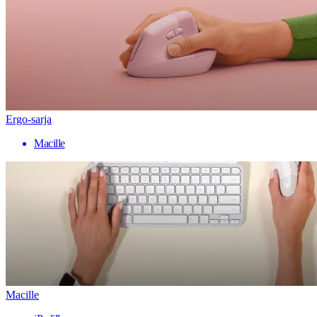
Ergo-sarja
Macille
Macille