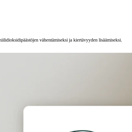
 hiilidioksidipäästöjen vähentämiseksi ja kiertävyyden lisäämiseksi.