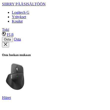
SIIRRY PÄÄSISÄLTÖÖN
Logitech G
Yritykset
Koulut
Tuki
FI,fi
Osta
Osta
Osta luokan mukaan
Hiiret