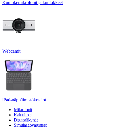
Kuulokemikrofonit ja kuulokkeet
Webcamit
iPad-näppäimistökotelot
Mikrofonit
Kaiuttimet
Digitaalikynät
Simulaatiovarusteet