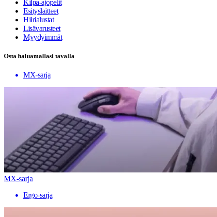
Kilpa-ajopelit
Esityslaitteet
Hiirialustat
Lisävarusteet
Myydyimmät
Osta haluamallasi tavalla
MX-sarja
MX-sarja
Ergo-sarja