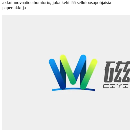
akkuinnovaatiolaboratorio, joka kehittää selluloosapohjaisia
paperiakkuja.