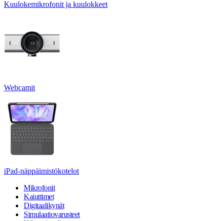
Kuulokemikrofonit ja kuulokkeet
Webcamit
iPad-näppäimistökotelot
Mikrofonit
Kaiuttimet
Digitaalikynät
Simulaatiovarusteet