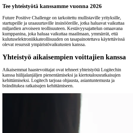
Tee yhteistyötä kanssamme vuonna 2026
Future Positive Challenge on tarkoitettu mullistaville yrityksille,
startupeille ja uraauurtaville insinööreille, jotka haluavat vaikuttaa
miljardien arvoiseen teollisuuteen. Kestävyysajattelun omaavana
kumppanina, joka haluaa vaikuttaa maailmaan, ymmärrät, että
kulutuselektroniikkateollisuuden on tasapainotettava käytettävissä
olevat resurssit ympäristövaikutusten kanssa.
Yhteistyö aikaisempien voittajien kanssa
Aikaisemmat haastevoittajat ovat tehneet yhteistyötä Logitechin
kanssa hiilijalanjäljen pienentämiseksi ja kiertotalousratkaisujen
kehittämiseksi. Logitech tarjoaa ohjausta, asiantuntemusta ja
bränditukea ratkaisujen kehittämiseen.