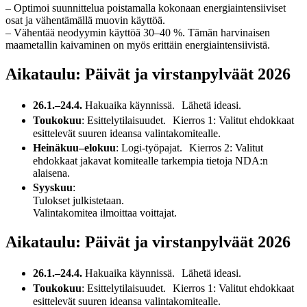
– Optimoi suunnittelua poistamalla kokonaan energiaintensiiviset
osat ja vähentämällä muovin käyttöä.
– Vähentää neodyymin käyttöä 30–40 %. Tämän harvinaisen
maametallin kaivaminen on myös erittäin energiaintensiivistä.
Aikataulu: Päivät ja virstanpylväät 2026
26.1.–24.4.
Hakuaika käynnissä. Lähetä ideasi.
Toukokuu
: Esittelytilaisuudet. Kierros 1: Valitut ehdokkaat
esittelevät suuren ideansa valintakomitealle.
Heinäkuu–elokuu
: Logi-työpajat. Kierros 2: Valitut
ehdokkaat jakavat komitealle tarkempia tietoja NDA:n
alaisena.
Syyskuu
:
Tulokset julkistetaan.
Valintakomitea ilmoittaa voittajat.
Aikataulu: Päivät ja virstanpylväät 2026
26.1.–24.4.
Hakuaika käynnissä. Lähetä ideasi.
Toukokuu
: Esittelytilaisuudet. Kierros 1: Valitut ehdokkaat
esittelevät suuren ideansa valintakomitealle.