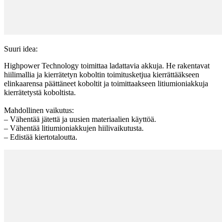
Suuri idea:
Highpower Technology toimittaa ladattavia akkuja. He rakentavat
hiilimallia ja kierrätetyn koboltin toimitusketjua kierrättääkseen
elinkaarensa päättäneet koboltit ja toimittaakseen litiumioniakkuja
kierrätetystä koboltista.
Mahdollinen vaikutus:
– Vähentää jätettä ja uusien materiaalien käyttöä.
– Vähentää litiumioniakkujen hiilivaikutusta.
– Edistää kiertotaloutta.