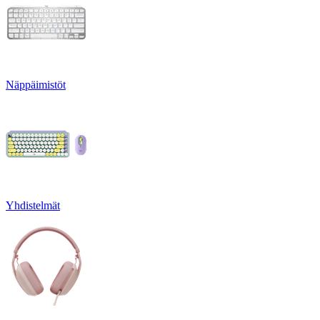
Näppäimistöt
Yhdistelmät