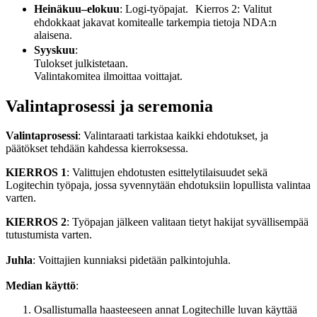
Heinäkuu–elokuu
: Logi-työpajat. Kierros 2: Valitut
ehdokkaat jakavat komitealle tarkempia tietoja NDA:n
alaisena.
Syyskuu
:
Tulokset julkistetaan.
Valintakomitea ilmoittaa voittajat.
Valintaprosessi ja seremonia
Valintaprosessi
: Valintaraati tarkistaa kaikki ehdotukset, ja
päätökset tehdään kahdessa kierroksessa.
KIERROS 1
: Valittujen ehdotusten esittelytilaisuudet sekä
Logitechin työpaja, jossa syvennytään ehdotuksiin lopullista valintaa
varten.
KIERROS 2
: Työpajan jälkeen valitaan tietyt hakijat syvällisempää
tutustumista varten.
Juhla
: Voittajien kunniaksi pidetään palkintojuhla.
Median käyttö
:
Osallistumalla haasteeseen annat Logitechille luvan käyttää