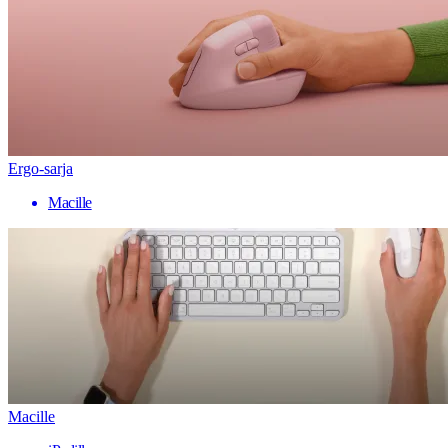
Ergo-sarja
Macille
Macille