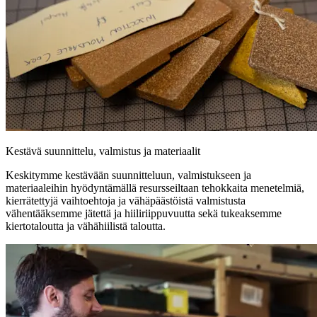
Kestävä suunnittelu, valmistus ja materiaalit
Keskitymme kestävään suunnitteluun, valmistukseen ja
materiaaleihin hyödyntämällä resursseiltaan tehokkaita menetelmiä,
kierrätettyjä vaihtoehtoja ja vähäpäästöistä valmistusta
vähentääksemme jätettä ja hiiliriippuvuutta sekä tukeaksemme
kiertotaloutta ja vähähiilistä taloutta.