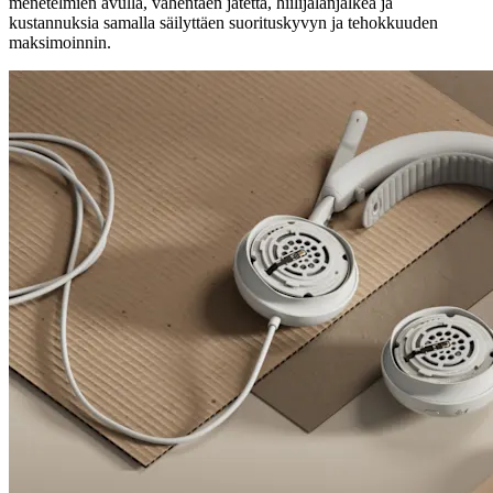
menetelmien avulla, vähentäen jätettä, hiilijalanjälkeä ja
kustannuksia samalla säilyttäen suorituskyvyn ja tehokkuuden
maksimoinnin.