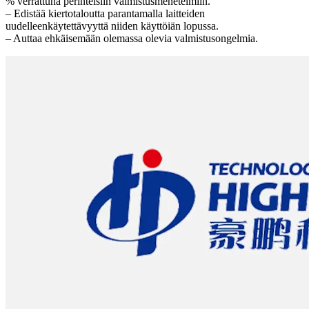
% verrattuna perinteisiin valmistusmenetelmiin.
– Edistää kiertotaloutta parantamalla laitteiden
uudelleenkäytettävyyttä niiden käyttöiän lopussa.
– Auttaa ehkäisemään olemassa olevia valmistusongelmia.