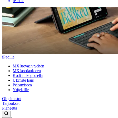
iPadille
iPadille
MX luovaan työhön
MX koodaukseen
Kodin ulkopuolella
Ultimate Ears
Pelaamiseen
Yrityksille
Ohjelmistot
Tarjoukset
Planeetta