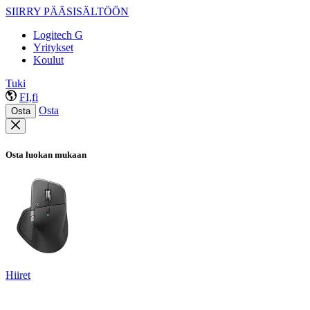
SIIRRY PÄÄSISÄLTÖÖN
Logitech G
Yritykset
Koulut
Tuki
FI,fi
Osta
Osta
Osta luokan mukaan
Hiiret