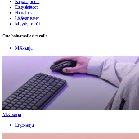
Kilpa-ajopelit
Esityslaitteet
Hiirialustat
Lisävarusteet
Myydyimmät
Osta haluamallasi tavalla
MX-sarja
MX-sarja
Ergo-sarja