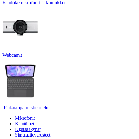
Kuulokemikrofonit ja kuulokkeet
Webcamit
iPad-näppäimistökotelot
Mikrofonit
Kaiuttimet
Digitaalikynät
Simulaatiovarusteet