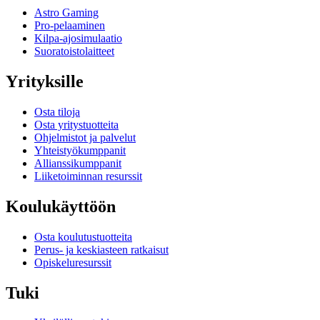
Astro Gaming
Pro-pelaaminen
Kilpa-ajosimulaatio
Suoratoistolaitteet
Yrityksille
Osta tiloja
Osta yritystuotteita
Ohjelmistot ja palvelut
Yhteistyökumppanit
Allianssikumppanit
Liiketoiminnan resurssit
Koulukäyttöön
Osta koulutustuotteita
Perus- ja keskiasteen ratkaisut
Opiskeluresurssit
Tuki