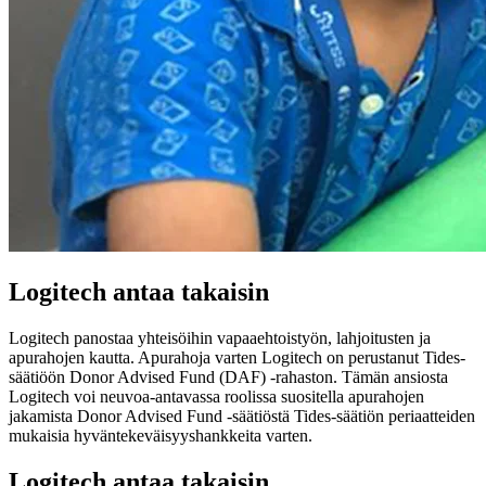
Logitech antaa takaisin
Logitech panostaa yhteisöihin vapaaehtoistyön, lahjoitusten ja
apurahojen kautta. Apurahoja varten Logitech on perustanut Tides-
säätiöön Donor Advised Fund (DAF) -rahaston. Tämän ansiosta
Logitech voi neuvoa-antavassa roolissa suositella apurahojen
jakamista Donor Advised Fund -säätiöstä Tides-säätiön periaatteiden
mukaisia hyväntekeväisyyshankkeita varten.
Logitech antaa takaisin