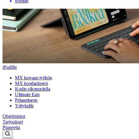
iPadille
iPadille
MX luovaan työhön
MX koodaukseen
Kodin ulkopuolella
Ultimate Ears
Pelaamiseen
Yrityksille
Ohjelmistot
Tarjoukset
Planeetta