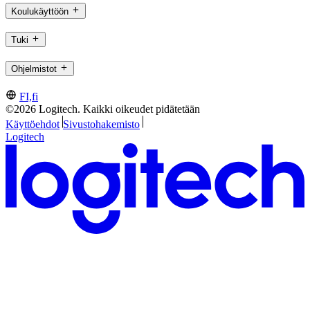
Koulukäyttöön
Tuki
Ohjelmistot
FI,fi
©2026 Logitech. Kaikki oikeudet pidätetään
Käyttöehdot
Sivustohakemisto
Logitech