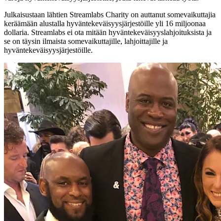
Julkaisustaan lähtien Streamlabs Charity on auttanut somevaikuttajia
keräämään alustalla hyväntekeväisyysjärjestöille yli 16 miljoonaa
dollaria. Streamlabs ei ota mitään hyväntekeväisyyslahjoituksista ja
se on täysin ilmaista somevaikuttajille, lahjoittajille ja
hyväntekeväisyysjärjestöille.