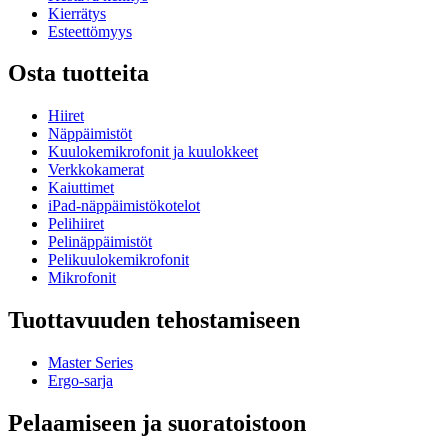
Kierrätys
Esteettömyys
Osta tuotteita
Hiiret
Näppäimistöt
Kuulokemikrofonit ja kuulokkeet
Verkkokamerat
Kaiuttimet
iPad-näppäimistökotelot
Pelihiiret
Pelinäppäimistöt
Pelikuulokemikrofonit
Mikrofonit
Tuottavuuden tehostamiseen
Master Series
Ergo-sarja
Pelaamiseen ja suoratoistoon