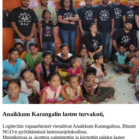
Anaikkum Karangalin lasten turvakoti,
Logitechin vapaaehtoiset vierailivat Anaikkum Karangalissa, Bhumi
NGO:n pyörittämässä lastensuojelukodissa.
Muistikirjoja ja -kortteja valmistettiin ja käytettiin näiden lasten