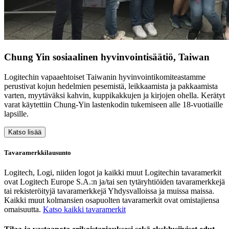
Chung Yin sosiaalinen hyvinvointisäätiö, Taiwan
Logitechin vapaaehtoiset Taiwanin hyvinvointikomiteastamme
perustivat kojun hedelmien pesemistä, leikkaamista ja pakkaamista
varten, myytäväksi kahvin, kuppikakkujen ja kirjojen ohella. Kerätyt
varat käytettiin Chung-Yin lastenkodin tukemiseen alle 18-vuotiaille
lapsille.
Katso lisää
Tavaramerkkilausunto
Logitech, Logi, niiden logot ja kaikki muut Logitechin tavaramerkit
ovat Logitech Europe S.A.:n ja/tai sen tytäryhtiöiden tavaramerkkejä
tai rekisteröityjä tavaramerkkejä Yhdysvalloissa ja muissa maissa.
Kaikki muut kolmansien osapuolten tavaramerkit ovat omistajiensa
omaisuutta.
Katso kaikki tavaramerkit