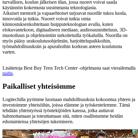
turvallisen, koulun jälkeisen tilan, jossa nuoret voivat saada
käytännön kokemusta uusimmasta teknologiasta.
Aikuiset mentorit ja vapaaehtoiset tarjoavat nuorille tukea luoda,
innovoida ja tutkia. Nuoret voivat tutkia omia
kiinnostuksenkohteitaan huipputeknologian avulla, kuten
elokuvantekoon, digitaaliseen mediaan, audio­suunnitteluun, 3D-
muotoiluun ja ohjelmointiin tarkoitetuilla työkaluilla. Nuorilla on
myös pääsy urakoulutusohjelmiin, harjoittelupaikkoihin,
työmahdollisuuksiin ja apurahoihin korkean asteen koulutusta
varten.
Lisätietoja Best Buy Teen Tech Center -ohjelmasta saat vierailemalla
täällä
.
Paikalliset yhteisömme
Logitechilla pyrimme luomaan mahdollisuuksia kokoontua yhteen ja
investoimme yhteisöihin, joissa elämme ja työskentelemme. Tämä
tehdään yhteistyössä työntekijöiden kanssa, jotka auttavat
hahmottamaan ja toteuttamaan sitä, miten osallistumme heidän
edustamiensa yhteisöjen tukemiseen.