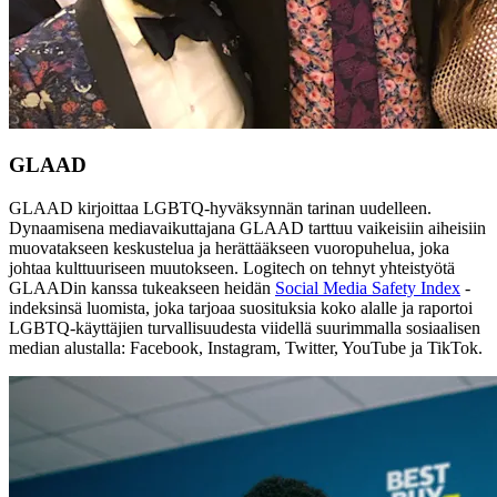
GLAAD
GLAAD kirjoittaa LGBTQ-hyväksynnän tarinan uudelleen.
Dynaamisena mediavaikuttajana GLAAD tarttuu vaikeisiin aiheisiin
muovatakseen keskustelua ja herättääkseen vuoropuhelua, joka
johtaa kulttuuriseen muutokseen. Logitech on tehnyt yhteistyötä
GLAADin kanssa tukeakseen heidän
Social Media Safety Index
-
indeksinsä luomista, joka tarjoaa suosituksia koko alalle ja raportoi
LGBTQ-käyttäjien turvallisuudesta viidellä suurimmalla sosiaalisen
median alustalla: Facebook, Instagram, Twitter, YouTube ja TikTok.