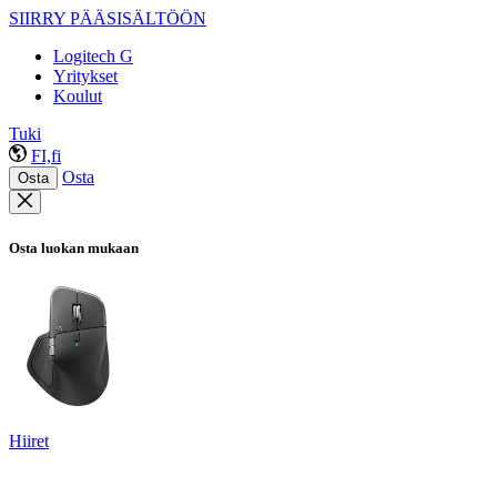
SIIRRY PÄÄSISÄLTÖÖN
Logitech G
Yritykset
Koulut
Tuki
FI,fi
Osta
Osta
Osta luokan mukaan
Hiiret