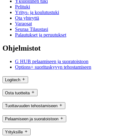
Yksilöllinen tuki
Pelituki
Yritys- ja koulutustuki
Ota yhteyttä
Varaosat
Seuraa Tilaustasi
Palautukset ja peruutukset
Ohjelmistot
G HUB pelaamiseen ja suoratoistoon
Options+ suorituskyvyn tehostamiseen
Logitech
Osta tuotteita
Tuottavuuden tehostamiseen
Pelaamiseen ja suoratoistoon
Yrityksille