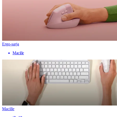
Ergo-sarja
Macille
Macille