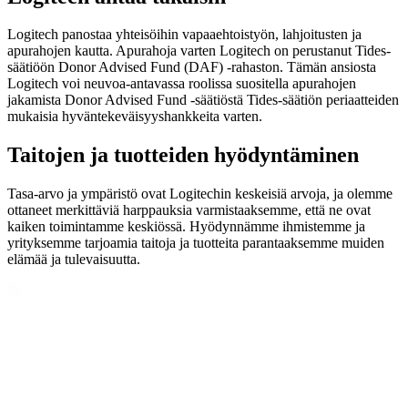
Logitech panostaa yhteisöihin vapaaehtoistyön, lahjoitusten ja
apurahojen kautta. Apurahoja varten Logitech on perustanut Tides-
säätiöön Donor Advised Fund (DAF) -rahaston. Tämän ansiosta
Logitech voi neuvoa-antavassa roolissa suositella apurahojen
jakamista Donor Advised Fund -säätiöstä Tides-säätiön periaatteiden
mukaisia hyväntekeväisyyshankkeita varten.
Taitojen ja tuotteiden hyödyntäminen
Tasa-arvo ja ympäristö ovat Logitechin keskeisiä arvoja, ja olemme
ottaneet merkittäviä harppauksia varmistaaksemme, että ne ovat
kaiken toimintamme keskiössä. Hyödynnämme ihmistemme ja
yrityksemme tarjoamia taitoja ja tuotteita parantaaksemme muiden
elämää ja tulevaisuutta.