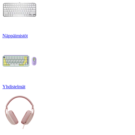
Näppäimistöt
Yhdistelmät