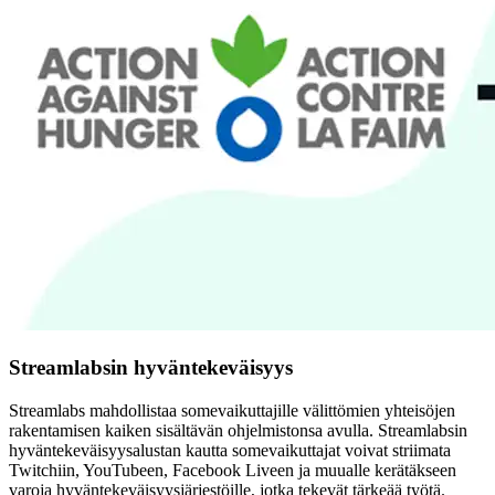
Streamlabsin hyväntekeväisyys
Streamlabs mahdollistaa somevaikuttajille välittömien yhteisöjen
rakentamisen kaiken sisältävän ohjelmistonsa avulla. Streamlabsin
hyväntekeväisyysalustan kautta somevaikuttajat voivat striimata
Twitchiin, YouTubeen, Facebook Liveen ja muualle kerätäkseen
varoja hyväntekeväisyysjärjestöille, jotka tekevät tärkeää työtä.