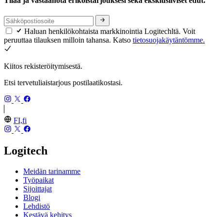
Tilaa ja vastaanota erikoistarjouksesi sekä eksklusiiviset edut.
Haluan henkilökohtaista markkinointia Logitechltä. Voit
peruuttaa tilauksen milloin tahansa. Katso
tietosuojakäytäntömme.
Kiitos rekisteröitymisestä.
Etsi tervetuliaistarjous postilaatikostasi.
FI,fi
Logitech
Meidän tarinamme
Työpaikat
Sijoittajat
Blogi
Lehdistö
Kestävä kehitys