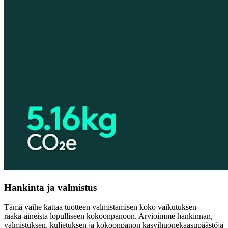
Hankinta ja valmistus
Tämä vaihe kattaa tuotteen valmistamisen koko vaikutuksen –
raaka-aineista lopulliseen kokoonpanoon. Arvioimme hankinnan,
valmistuksen, kuljetuksen ja kokoonpanon kasvihuonekaasupäästöjä