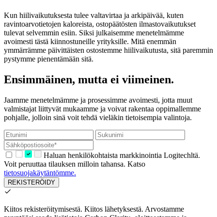
Kun hiilivaikutuksesta tulee valtavirtaa ja arkipäivää, kuten
ravintoarvotietojen kaloreista, ostopäätösten ilmastovaikutukset
tulevat selvemmin esiin. Siksi julkaisemme menetelmämme
avoimesti tästä kiinnostuneille yrityksille. Mitä enemmän
ymmärrämme päivittäisten ostostemme hiilivaikutusta, sitä paremmin
pystymme pienentämään sitä.
Ensimmäinen, mutta ei viimeinen.
Jaamme menetelmämme ja prosessimme avoimesti, jotta muut
valmistajat liittyvät mukaamme ja voivat rakentaa oppimallemme
pohjalle, jolloin sinä voit tehdä vieläkin tietoisempia valintoja.
Haluan henkilökohtaista markkinointia Logitechltä.
Voit peruuttaa tilauksen milloin tahansa. Katso
tietosuojakäytäntömme.
REKISTERÖIDY
Kiitos rekisteröitymisestä.
Kiitos lähetyksestä. Arvostamme