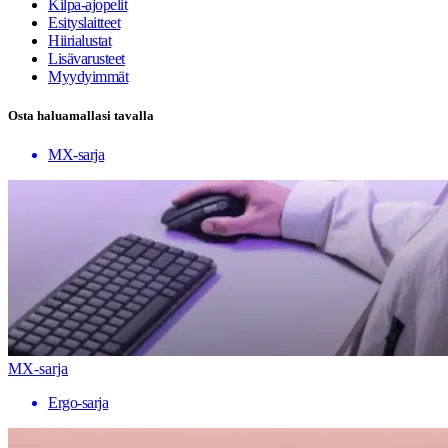
Kilpa-ajopelit
Esityslaitteet
Hiirialustat
Lisävarusteet
Myydyimmät
Osta haluamallasi tavalla
MX-sarja
MX-sarja
Ergo-sarja