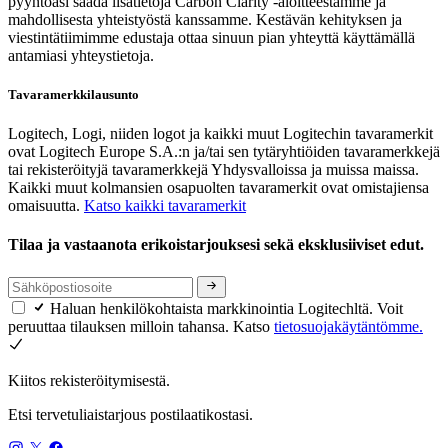
pyyntöäsi saada lisätietoja Carbon Clarity ‑aloitteestamme ja
mahdollisesta yhteistyöstä kanssamme. Kestävän kehityksen ja
viestintätiimimme edustaja ottaa sinuun pian yhteyttä käyttämällä
antamiasi yhteystietoja.
Tavaramerkkilausunto
Logitech, Logi, niiden logot ja kaikki muut Logitechin tavaramerkit
ovat Logitech Europe S.A.:n ja/tai sen tytäryhtiöiden tavaramerkkejä
tai rekisteröityjä tavaramerkkejä Yhdysvalloissa ja muissa maissa.
Kaikki muut kolmansien osapuolten tavaramerkit ovat omistajiensa
omaisuutta.
Katso kaikki tavaramerkit
Tilaa ja vastaanota erikoistarjouksesi sekä eksklusiiviset edut.
Haluan henkilökohtaista markkinointia Logitechltä. Voit
peruuttaa tilauksen milloin tahansa. Katso
tietosuojakäytäntömme.
Kiitos rekisteröitymisestä.
Etsi tervetuliaistarjous postilaatikostasi.