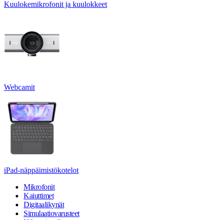
Kuulokemikrofonit ja kuulokkeet
Webcamit
iPad-näppäimistökotelot
Mikrofonit
Kaiuttimet
Digitaalikynät
Simulaatiovarusteet