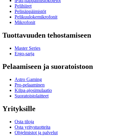
iPad-näppäimistökotelot
Pelihiiret
Pelinäppäimistöt
Pelikuulokemikrofonit
Mikrofonit
Tuottavuuden tehostamiseen
Master Series
Ergo-sarja
Pelaamiseen ja suoratoistoon
Astro Gaming
Pro-pelaaminen
Kilpa-ajosimulaatio
Suoratoistolaitteet
Yrityksille
Osta tiloja
Osta yritystuotteita
Ohjelmistot ja palvelut