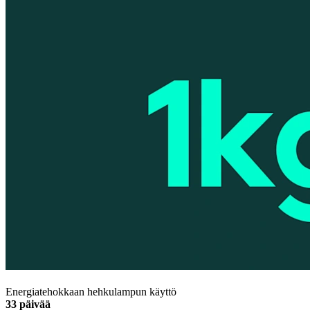
Energiatehokkaan hehkulampun käyttö
33 päivää