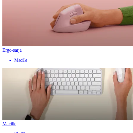
Ergo-sarja
Macille
Macille