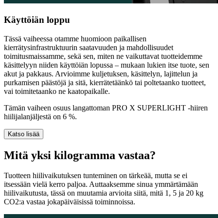
Käyttöiän loppu
Tässä vaiheessa otamme huomioon paikallisen
kierrätysinfrastruktuurin saatavuuden ja mahdollisuudet
toimitusmaissamme, sekä sen, miten ne vaikuttavat tuotteidemme
käsittelyyn niiden käyttöiän lopussa – mukaan lukien itse tuote, sen
akut ja pakkaus. Arvioimme kuljetuksen, käsittelyn, lajittelun ja
purkamisen päästöjä ja sitä, kierrätetäänkö tai poltetaanko tuotteet,
vai toimitetaanko ne kaatopaikalle.
Tämän vaiheen osuus langattoman PRO X SUPERLIGHT -hiiren
hiilijalanjäljestä on 6 %.
Katso lisää
Mitä yksi kilogramma vastaa?
Tuotteen hiilivaikutuksen tunteminen on tärkeää, mutta se ei
itsessään vielä kerro paljoa. Auttaaksemme sinua ymmärtämään
hiilivaikutusta, tässä on muutamia arvioita siitä, mitä 1, 5 ja 20 kg
CO2:a vastaa jokapäiväisissä toiminnoissa.