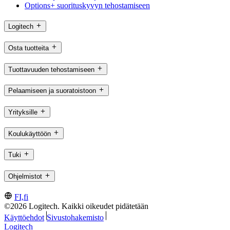
Options+ suorituskyvyn tehostamiseen
Logitech
Osta tuotteita
Tuottavuuden tehostamiseen
Pelaamiseen ja suoratoistoon
Yrityksille
Koulukäyttöön
Tuki
Ohjelmistot
FI,fi
©2026 Logitech. Kaikki oikeudet pidätetään
Käyttöehdot
Sivustohakemisto
Logitech