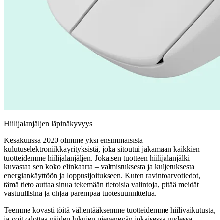
Hiilijalanjäljen läpinäkyvyys
Kesäkuussa 2020 olimme yksi ensimmäisistä
kulutuselektroniikkayrityksistä, joka sitoutui jakamaan kaikkien
tuotteidemme hiilijalanjäljen. Jokaisen tuotteen hiilijalanjälki
kuvastaa sen koko elinkaarta – valmistuksesta ja kuljetuksesta
energiankäyttöön ja loppusijoitukseen. Kuten ravintoarvotiedot,
tämä tieto auttaa sinua tekemään tietoisia valintoja, pitää meidät
vastuullisina ja ohjaa parempaa tuotesuunnittelua.
Teemme kovasti töitä vähentääksemme tuotteidemme hiilivaikutusta,
ja voit odottaa näiden lukujen pienenevän jokaisessa uudessa