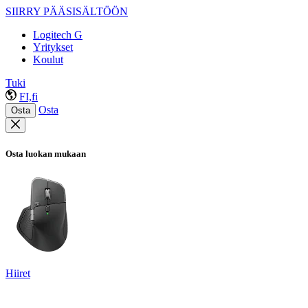
SIIRRY PÄÄSISÄLTÖÖN
Logitech G
Yritykset
Koulut
Tuki
FI,fi
Osta
Osta
Osta luokan mukaan
Hiiret