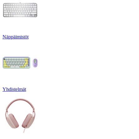
Näppäimistöt
Yhdistelmät