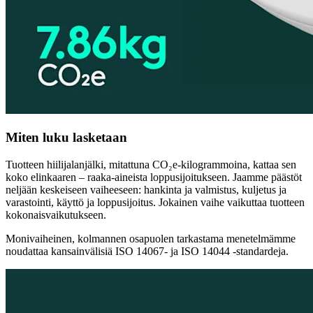
Miten luku lasketaan
Tuotteen hiilijalanjälki, mitattuna CO₂e-kilogrammoina, kattaa sen
koko elinkaaren – raaka-aineista loppusijoitukseen. Jaamme päästöt
neljään keskeiseen vaiheeseen: hankinta ja valmistus, kuljetus ja
varastointi, käyttö ja loppusijoitus. Jokainen vaihe vaikuttaa tuotteen
kokonaisvaikutukseen.
Monivaiheinen, kolmannen osapuolen tarkastama menetelmämme
noudattaa kansainvälisiä ISO 14067- ja ISO 14044 -standardeja.