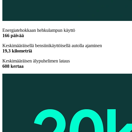
Energiatehokkaan hehkulampun käyttö
166 päivää
Keskimääräisellä bensiinikäyttöisellä autolla ajaminen
19,3 kilometriä
Keskimääräisen älypuhelimen lataus
608 kertaa