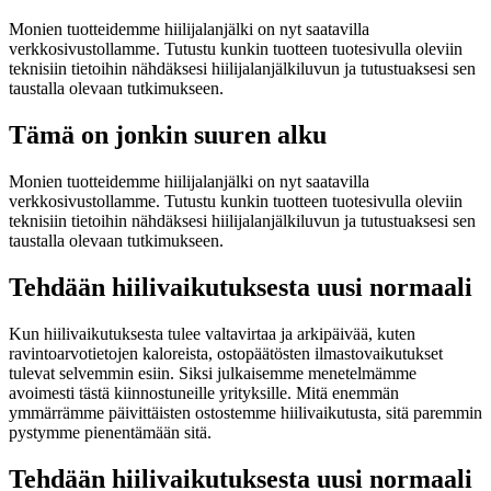
Monien tuotteidemme hiilijalanjälki on nyt saatavilla
verkkosivustollamme. Tutustu kunkin tuotteen tuotesivulla oleviin
teknisiin tietoihin nähdäksesi hiilijalanjälkiluvun ja tutustuaksesi sen
taustalla olevaan tutkimukseen.
Tämä on jonkin suuren alku
Monien tuotteidemme hiilijalanjälki on nyt saatavilla
verkkosivustollamme. Tutustu kunkin tuotteen tuotesivulla oleviin
teknisiin tietoihin nähdäksesi hiilijalanjälkiluvun ja tutustuaksesi sen
taustalla olevaan tutkimukseen.
Tehdään hiilivaikutuksesta uusi normaali
Kun hiilivaikutuksesta tulee valtavirtaa ja arkipäivää, kuten
ravintoarvotietojen kaloreista, ostopäätösten ilmastovaikutukset
tulevat selvemmin esiin. Siksi julkaisemme menetelmämme
avoimesti tästä kiinnostuneille yrityksille. Mitä enemmän
ymmärrämme päivittäisten ostostemme hiilivaikutusta, sitä paremmin
pystymme pienentämään sitä.
Tehdään hiilivaikutuksesta uusi normaali