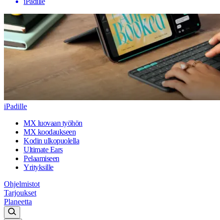
iPadille
iPadille
MX luovaan työhön
MX koodaukseen
Kodin ulkopuolella
Ultimate Ears
Pelaamiseen
Yrityksille
Ohjelmistot
Tarjoukset
Planeetta