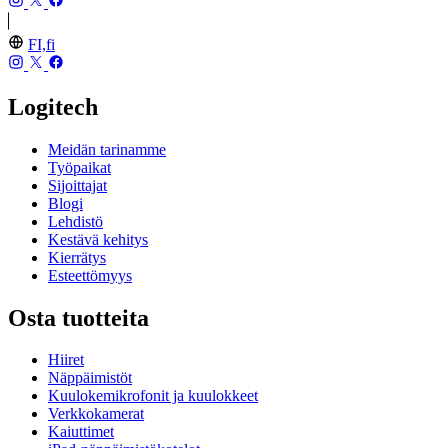
FI,fi
Logitech
Meidän tarinamme
Työpaikat
Sijoittajat
Blogi
Lehdistö
Kestävä kehitys
Kierrätys
Esteettömyys
Osta tuotteita
Hiiret
Näppäimistöt
Kuulokemikrofonit ja kuulokkeet
Verkkokamerat
Kaiuttimet