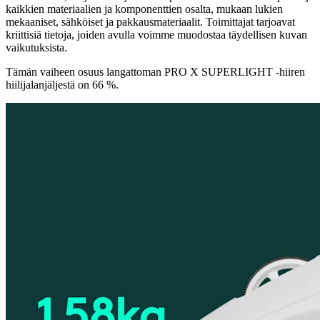
kaikkien materiaalien ja komponenttien osalta, mukaan lukien
mekaaniset, sähköiset ja pakkausmateriaalit. Toimittajat tarjoavat
kriittisiä tietoja, joiden avulla voimme muodostaa täydellisen kuvan
vaikutuksista.
Tämän vaiheen osuus langattoman PRO X SUPERLIGHT -hiiren
hiilijalanjäljestä on 66 %.