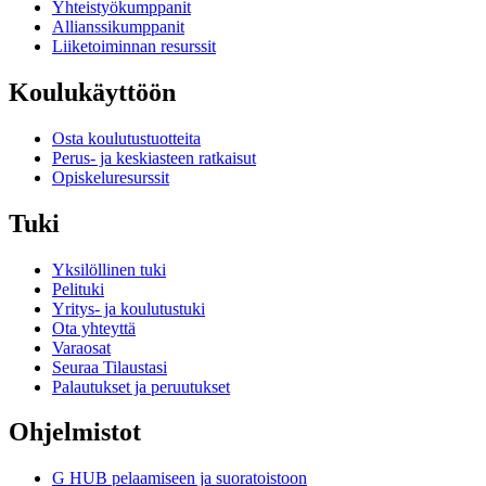
Yhteistyökumppanit
Allianssikumppanit
Liiketoiminnan resurssit
Koulukäyttöön
Osta koulutustuotteita
Perus- ja keskiasteen ratkaisut
Opiskeluresurssit
Tuki
Yksilöllinen tuki
Pelituki
Yritys- ja koulutustuki
Ota yhteyttä
Varaosat
Seuraa Tilaustasi
Palautukset ja peruutukset
Ohjelmistot
G HUB pelaamiseen ja suoratoistoon