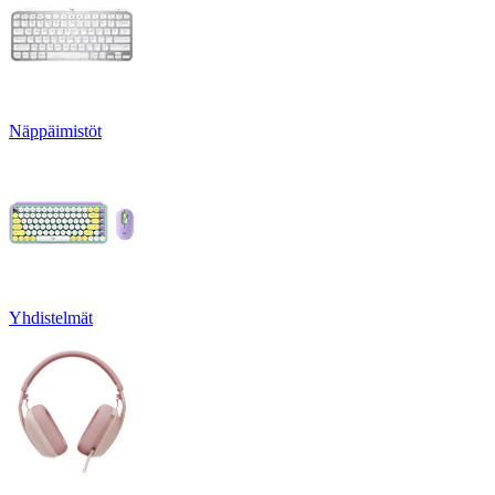
Näppäimistöt
Yhdistelmät