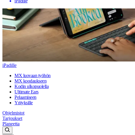
iPadille
iPadille
MX luovaan työhön
MX koodaukseen
Kodin ulkopuolella
Ultimate Ears
Pelaamiseen
Yrityksille
Ohjelmistot
Tarjoukset
Planeetta