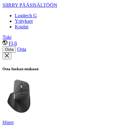
SIIRRY PÄÄSISÄLTÖÖN
Logitech G
Yritykset
Koulut
Tuki
FI,fi
Osta
Osta
Osta luokan mukaan
Hiiret