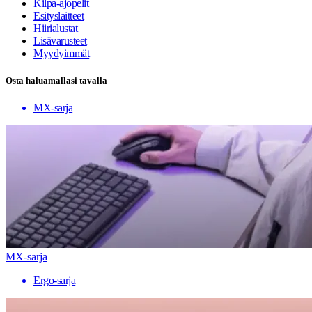
Kilpa-ajopelit
Esityslaitteet
Hiirialustat
Lisävarusteet
Myydyimmät
Osta haluamallasi tavalla
MX-sarja
MX-sarja
Ergo-sarja