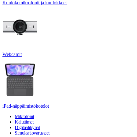
Kuulokemikrofonit ja kuulokkeet
Webcamit
iPad-näppäimistökotelot
Mikrofonit
Kaiuttimet
Digitaalikynät
Simulaatiovarusteet