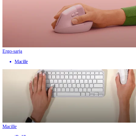
Ergo-sarja
Macille
Macille