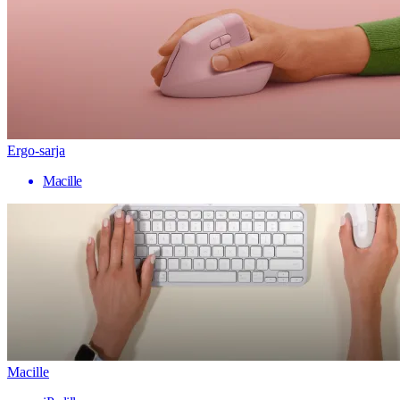
Ergo-sarja
Macille
Macille