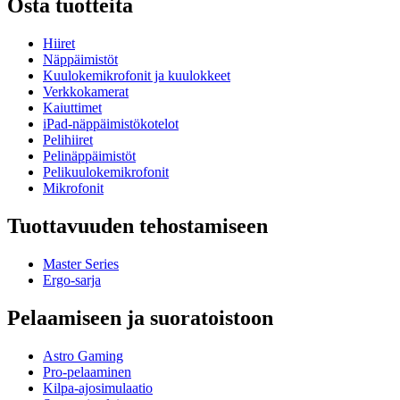
Osta tuotteita
Hiiret
Näppäimistöt
Kuulokemikrofonit ja kuulokkeet
Verkkokamerat
Kaiuttimet
iPad-näppäimistökotelot
Pelihiiret
Pelinäppäimistöt
Pelikuulokemikrofonit
Mikrofonit
Tuottavuuden tehostamiseen
Master Series
Ergo-sarja
Pelaamiseen ja suoratoistoon
Astro Gaming
Pro-pelaaminen
Kilpa-ajosimulaatio