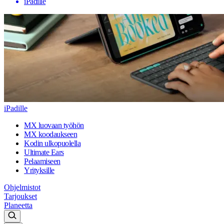
iPadille
iPadille
MX luovaan työhön
MX koodaukseen
Kodin ulkopuolella
Ultimate Ears
Pelaamiseen
Yrityksille
Ohjelmistot
Tarjoukset
Planeetta