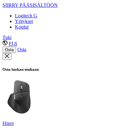
SIIRRY PÄÄSISÄLTÖÖN
Logitech G
Yritykset
Koulut
Tuki
FI,fi
Osta
Osta
Osta luokan mukaan
Hiiret