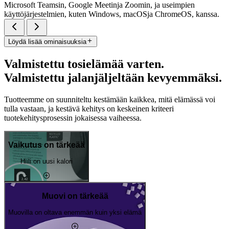
Microsoft Teamsin, Google Meetinja Zoomin, ja useimpien
käyttöjärjestelmien, kuten Windows, macOSja ChromeOS, kanssa.
Löydä lisää ominaisuuksia
Valmistettu tosielämää varten.
Valmistettu jalanjäljeltään kevyemmäksi.
Tuotteemme on suunniteltu kestämään kaikkea, mitä elämässä voi
tulla vastaan, ja kestävä kehitys on keskeinen kriteeri
tuotekehitysprosessin jokaisessa vaiheessa.
Vaikutus on tärkeää
Hiili on uusi kalori
Muovi on tärkeää
Muovilla on oltava enemmän kuin yksi elämä