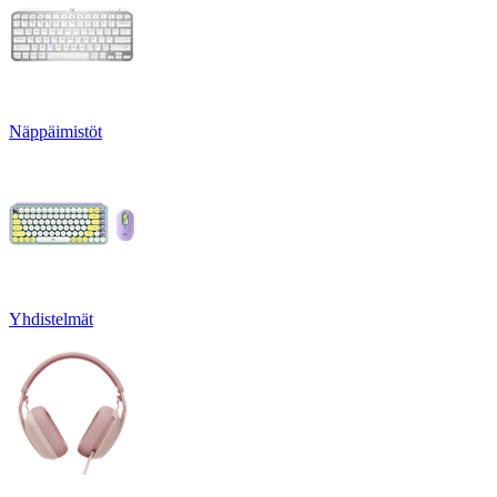
Näppäimistöt
Yhdistelmät