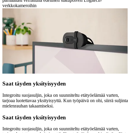
parhaaltasi verrattuna edellisen sukupolven Logitech-
verkkokameroihin
Saat täyden yksityisyyden
Integroitu suojasuljin, joka on suunniteltu etätyöelämää varten,
tarjoaa luotettavaa yksityisyyttä. Kun työpäivä on ohi, siirrä suljinta
mielenrauhan takaamiseksi.
Saat täyden yksityisyyden
Integroitu suojasuljin, joka on suunniteltu etätyöelämää varten,