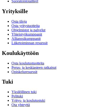
Suoratoistolaitteet
Yrityksille
Osta tiloja
Osta yritystuotteita
Ohjelmistot ja palvelut
Yhteistyökumppanit
Allianssikumppanit
Liiketoiminnan resurssit
Koulukäyttöön
Osta koulutustuotteita
Perus- ja keskiasteen ratkaisut
Opiskeluresurssit
Tuki
Yksilöllinen tuki
Pelituki
Yritys- ja koulutustuki
Ota yhteyttä