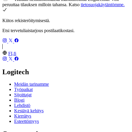
peruuttaa tilauksen milloin tahansa. Katso
tietosuojakäytäntömme.
Kiitos rekisteröitymisestä.
Etsi tervetuliaistarjous postilaatikostasi.
FI,fi
Logitech
Meidän tarinamme
Työpaikat
Sijoittajat
Blogi
Lehdistö
Kestävä kehitys
Kierrätys
Esteettömyys