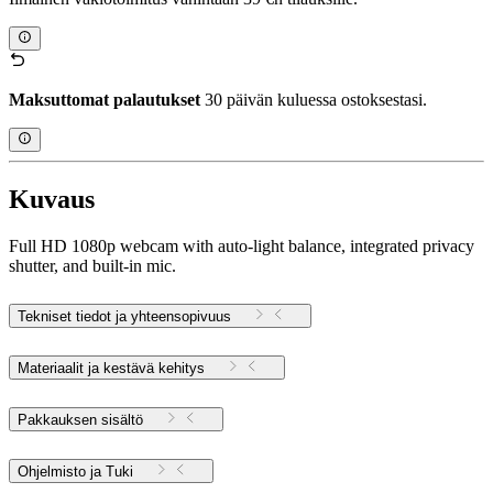
Maksuttomat palautukset
30 päivän kuluessa ostoksestasi.
Kuvaus
Full HD 1080p webcam with auto-light balance, integrated privacy
shutter, and built-in mic.
Tekniset tiedot ja yhteensopivuus
Materiaalit ja kestävä kehitys
Pakkauksen sisältö
Ohjelmisto ja Tuki