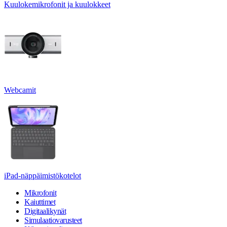
Kuulokemikrofonit ja kuulokkeet
Webcamit
iPad-näppäimistökotelot
Mikrofonit
Kaiuttimet
Digitaalikynät
Simulaatiovarusteet