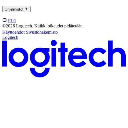
Ohjelmistot
FI,fi
©2026 Logitech. Kaikki oikeudet pidätetään
Käyttöehdot
Sivustohakemisto
Logitech