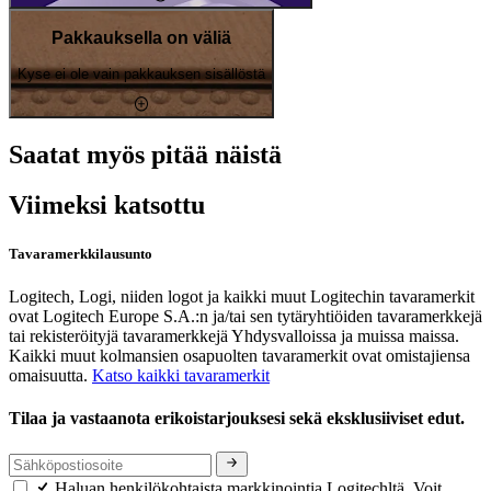
Pakkauksella on väliä
Kyse ei ole vain pakkauksen sisällöstä
Saatat myös pitää näistä
Viimeksi katsottu
Tavaramerkkilausunto
Logitech, Logi, niiden logot ja kaikki muut Logitechin tavaramerkit
ovat Logitech Europe S.A.:n ja/tai sen tytäryhtiöiden tavaramerkkejä
tai rekisteröityjä tavaramerkkejä Yhdysvalloissa ja muissa maissa.
Kaikki muut kolmansien osapuolten tavaramerkit ovat omistajiensa
omaisuutta.
Katso kaikki tavaramerkit
Tilaa ja vastaanota erikoistarjouksesi sekä eksklusiiviset edut.
Haluan henkilökohtaista markkinointia Logitechltä. Voit