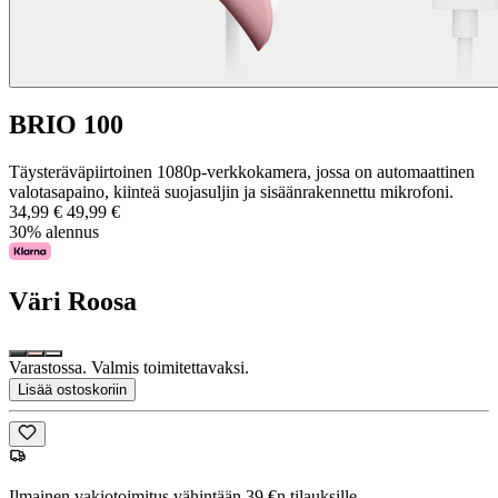
BRIO 100
Täysteräväpiirtoinen 1080p-verkkokamera, jossa on automaattinen
valotasapaino, kiinteä suojasuljin ja sisäänrakennettu mikrofoni.
34,99 €
49,99 €
30% alennus
Väri
Roosa
Varastossa. Valmis toimitettavaksi.
Lisää ostoskoriin
Ilmainen vakiotoimitus vähintään 39 €n tilauksille.