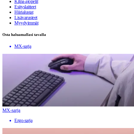
Kilpa-ajopelit
Esityslaitteet
Hiirialustat
Lisävarusteet
Myydyimmät
Osta haluamallasi tavalla
MX-sarja
MX-sarja
Ergo-sarja