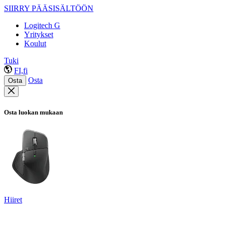
SIIRRY PÄÄSISÄLTÖÖN
Logitech G
Yritykset
Koulut
Tuki
FI,fi
Osta
Osta
Osta luokan mukaan
Hiiret