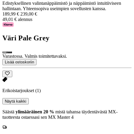
Edistyksellinen valintanäppäimistö ja näppäimistö intuitiiviseen
hallintaan. Yhteensopiva useimpien sovellusten kanssa.
189,99 €
239,00 €
49,01 € alennus
Väri
Pale Grey
Varastossa. Valmis toimitettavaksi.
Lisää ostoskoriin
Erikoistarjoukset
(1)
Näytä kaikki
Säästä
ylimääräinen 20 %
mistä tahansa täydentävästä MX-
tuotteesta ostaessasi sen MX Master 4