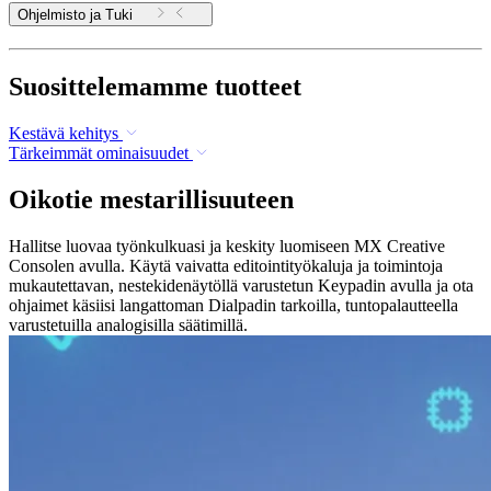
Ohjelmisto ja Tuki
Suosittelemamme tuotteet
Kestävä kehitys
Tärkeimmät ominaisuudet
Oikotie mestarillisuuteen
Hallitse luovaa työnkulkuasi ja keskity luomiseen MX Creative
Consolen avulla. Käytä vaivatta editointityökaluja ja toimintoja
mukautettavan, nestekidenäytöllä varustetun Keypadin avulla ja ota
ohjaimet käsiisi langattoman Dialpadin tarkoilla, tuntopalautteella
varustetuilla analogisilla säätimillä.