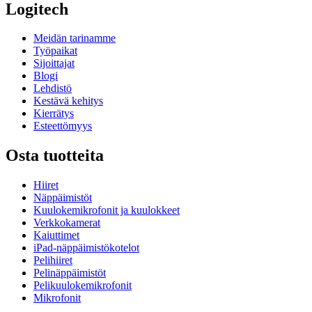
Logitech
Meidän tarinamme
Työpaikat
Sijoittajat
Blogi
Lehdistö
Kestävä kehitys
Kierrätys
Esteettömyys
Osta tuotteita
Hiiret
Näppäimistöt
Kuulokemikrofonit ja kuulokkeet
Verkkokamerat
Kaiuttimet
iPad-näppäimistökotelot
Pelihiiret
Pelinäppäimistöt
Pelikuulokemikrofonit
Mikrofonit