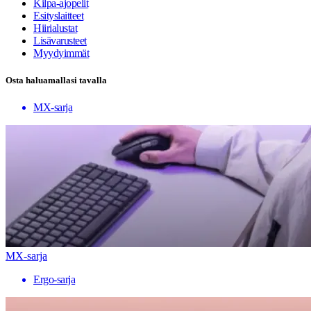
Kilpa-ajopelit
Esityslaitteet
Hiirialustat
Lisävarusteet
Myydyimmät
Osta haluamallasi tavalla
MX-sarja
MX-sarja
Ergo-sarja