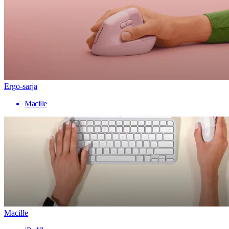
Ergo-sarja
Macille
Macille