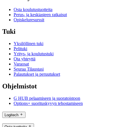
Osta koulutustuotteita
Perus- ja keskiasteen ratkaisut
Opiskeluresurssit
Tuki
Yksilöllinen tuki
Pelituki
Yritys- ja koulutustuki
Ota yhteyttä
Varaosat
Seuraa Tilaustasi
Palautukset ja peruutukset
Ohjelmistot
G HUB pelaamiseen ja suoratoistoon
Options+ suorituskyvyn tehostamiseen
Logitech
Osta tuotteita