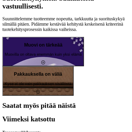
vastuullisesti.
Suunnittelemme tuotteemme nopeutta, tarkkuutta ja suorituskykyä
silmällä pitäen. Pidämme kestävää kehitystä keskeisenä kriteerinä
tuotekehitysprosessin kaikissa vaiheissa.
Muovi on tärkeää
Muovilla on oltava enemmän kuin yksi elämä
Pakkauksella on väliä
Kyse ei ole vain pakkauksen sisällöstä
Saatat myös pitää näistä
Viimeksi katsottu