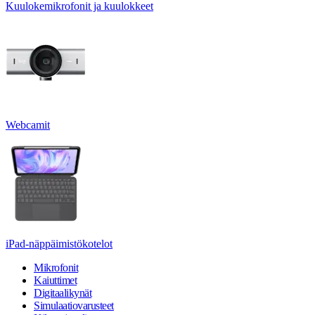
Kuulokemikrofonit ja kuulokkeet
Webcamit
iPad-näppäimistökotelot
Mikrofonit
Kaiuttimet
Digitaalikynät
Simulaatiovarusteet