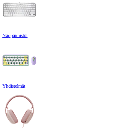
Näppäimistöt
Yhdistelmät