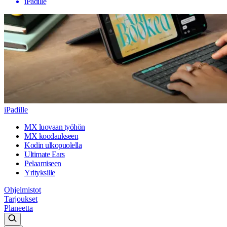
iPadille
iPadille
MX luovaan työhön
MX koodaukseen
Kodin ulkopuolella
Ultimate Ears
Pelaamiseen
Yrityksille
Ohjelmistot
Tarjoukset
Planeetta