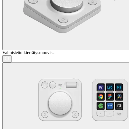
Valmistettu kierrätysmuovista