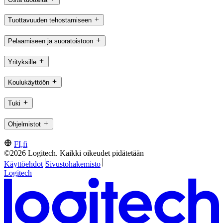
Tuottavuuden tehostamiseen
Pelaamiseen ja suoratoistoon
Yrityksille
Koulukäyttöön
Tuki
Ohjelmistot
FI,fi
©2026 Logitech. Kaikki oikeudet pidätetään
Käyttöehdot
Sivustohakemisto
Logitech