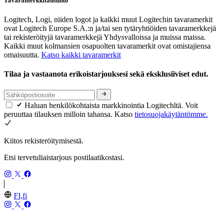
Tavaramerkkilausunto
Logitech, Logi, niiden logot ja kaikki muut Logitechin tavaramerkit
ovat Logitech Europe S.A.:n ja/tai sen tytäryhtiöiden tavaramerkkejä
tai rekisteröityjä tavaramerkkejä Yhdysvalloissa ja muissa maissa.
Kaikki muut kolmansien osapuolten tavaramerkit ovat omistajiensa
omaisuutta.
Katso kaikki tavaramerkit
Tilaa ja vastaanota erikoistarjouksesi sekä eksklusiiviset edut.
Haluan henkilökohtaista markkinointia Logitechltä. Voit
peruuttaa tilauksen milloin tahansa. Katso
tietosuojakäytäntömme.
Kiitos rekisteröitymisestä.
Etsi tervetuliaistarjous postilaatikostasi.
FI,fi