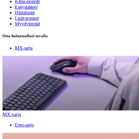
Kilpa-ajopelit
Esityslaitteet
Hiirialustat
Lisävarusteet
Myydyimmät
Osta haluamallasi tavalla
MX-sarja
MX-sarja
Ergo-sarja