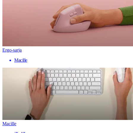
Ergo-sarja
Macille
Macille