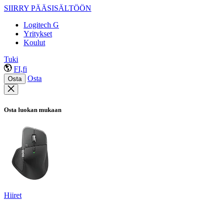
SIIRRY PÄÄSISÄLTÖÖN
Logitech G
Yritykset
Koulut
Tuki
FI,fi
Osta
Osta
Osta luokan mukaan
Hiiret