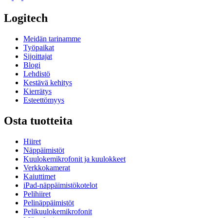
Logitech
Meidän tarinamme
Työpaikat
Sijoittajat
Blogi
Lehdistö
Kestävä kehitys
Kierrätys
Esteettömyys
Osta tuotteita
Hiiret
Näppäimistöt
Kuulokemikrofonit ja kuulokkeet
Verkkokamerat
Kaiuttimet
iPad-näppäimistökotelot
Pelihiiret
Pelinäppäimistöt
Pelikuulokemikrofonit