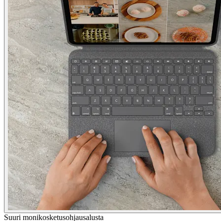
Suuri monikosketusohjausalusta