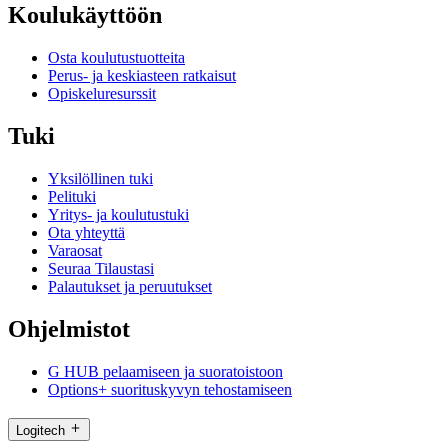
Koulukäyttöön
Osta koulutustuotteita
Perus- ja keskiasteen ratkaisut
Opiskeluresurssit
Tuki
Yksilöllinen tuki
Pelituki
Yritys- ja koulutustuki
Ota yhteyttä
Varaosat
Seuraa Tilaustasi
Palautukset ja peruutukset
Ohjelmistot
G HUB pelaamiseen ja suoratoistoon
Options+ suorituskyvyn tehostamiseen
Logitech