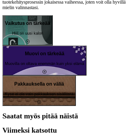
tuotekehitysprosessin jokaisessa vaiheessa, joten voit olla hyvillä
mielin valinnastasi.
Vaikutus on tärkeää
Hiili on uusi kalori
Muovi on tärkeää
Muovilla on oltava enemmän kuin yksi elämä
Pakkauksella on väliä
Kyse ei ole vain pakkauksen sisällöstä
Saatat myös pitää näistä
Viimeksi katsottu