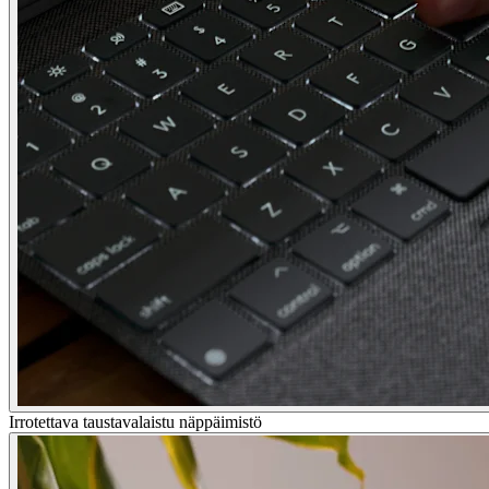
Irrotettava taustavalaistu näppäimistö