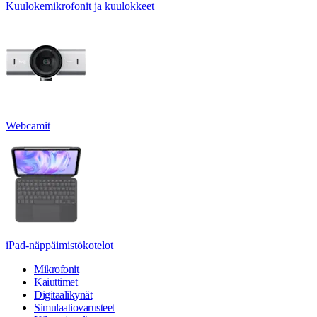
Kuulokemikrofonit ja kuulokkeet
Webcamit
iPad-näppäimistökotelot
Mikrofonit
Kaiuttimet
Digitaalikynät
Simulaatiovarusteet