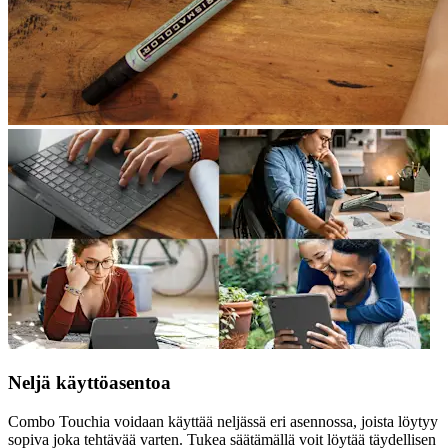
Neljä käyttöasentoa
Combo Touchia voidaan käyttää neljässä eri asennossa, joista löytyy
sopiva joka tehtävää varten. Tukea säätämällä voit löytää täydellisen