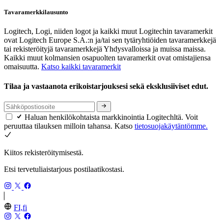
Tavaramerkkilausunto
Logitech, Logi, niiden logot ja kaikki muut Logitechin tavaramerkit
ovat Logitech Europe S.A.:n ja/tai sen tytäryhtiöiden tavaramerkkejä
tai rekisteröityjä tavaramerkkejä Yhdysvalloissa ja muissa maissa.
Kaikki muut kolmansien osapuolten tavaramerkit ovat omistajiensa
omaisuutta.
Katso kaikki tavaramerkit
Tilaa ja vastaanota erikoistarjouksesi sekä eksklusiiviset edut.
Haluan henkilökohtaista markkinointia Logitechltä. Voit
peruuttaa tilauksen milloin tahansa. Katso
tietosuojakäytäntömme.
Kiitos rekisteröitymisestä.
Etsi tervetuliaistarjous postilaatikostasi.
FI,fi