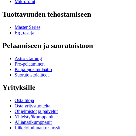
Mikrofonit
Tuottavuuden tehostamiseen
Master Series
Ergo-sarja
Pelaamiseen ja suoratoistoon
Astro Gaming
Pro-pelaaminen
Kilpa-ajosimulaatio
Suoratoistolaitteet
Yrityksille
Osta tiloja
Osta yritystuotteita
Ohjelmistot ja palvelut
Yhteistyökumppanit
Allianssikumppanit
Liiketoiminnan resurssit