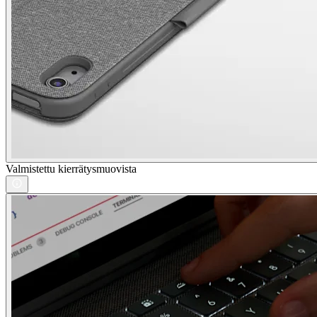
Valmistettu kierrätysmuovista