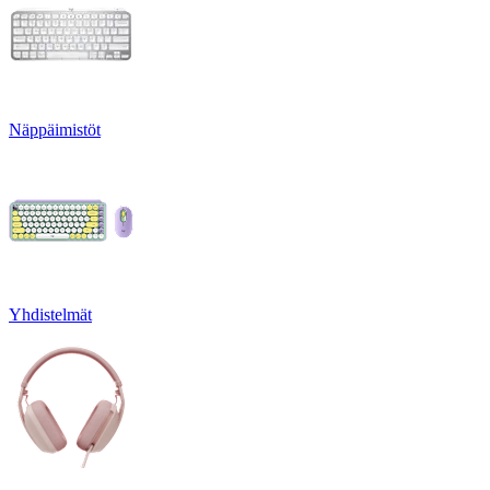
Näppäimistöt
Yhdistelmät