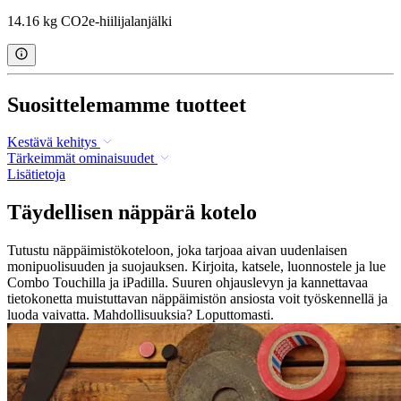
14.16 kg CO2e-hiilijalanjälki
Suosittelemamme tuotteet
Kestävä kehitys
Tärkeimmät ominaisuudet
Lisätietoja
Täydellisen näppärä kotelo
Tutustu näppäimistökoteloon, joka tarjoaa aivan uudenlaisen
monipuolisuuden ja suojauksen. Kirjoita, katsele, luonnostele ja lue
Combo Touchilla ja iPadilla. Suuren ohjauslevyn ja kannettavaa
tietokonetta muistuttavan näppäimistön ansiosta voit työskennellä ja
luoda vaivatta. Mahdollisuuksia? Loputtomasti.