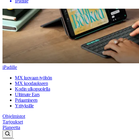
iPadille
iPadille
MX luovaan työhön
MX koodaukseen
Kodin ulkopuolella
Ultimate Ears
Pelaamiseen
Yrityksille
Ohjelmistot
Tarjoukset
Planeetta