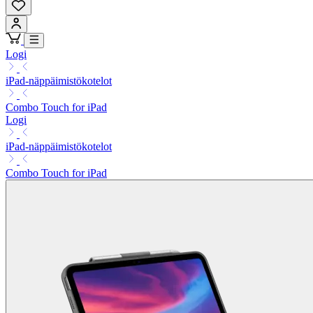
Logi
iPad-näppäimistökotelot
Combo Touch for iPad
Logi
iPad-näppäimistökotelot
Combo Touch for iPad