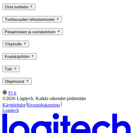
Osta tuotteita
Tuottavuuden tehostamiseen
Pelaamiseen ja suoratoistoon
Yrityksille
Koulukäyttöön
Tuki
Ohjelmistot
FI,fi
©2026 Logitech. Kaikki oikeudet pidätetään
Käyttöehdot
Sivustohakemisto
Logitech