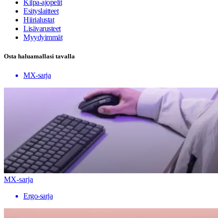
Kilpa-ajopelit
Esityslaitteet
Hiirialustat
Lisävarusteet
Myydyimmät
Osta haluamallasi tavalla
MX-sarja
MX-sarja
Ergo-sarja