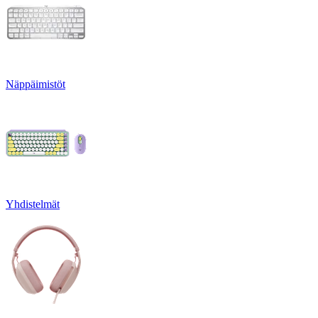
Näppäimistöt
Yhdistelmät