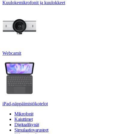
Kuulokemikrofonit ja kuulokkeet
Webcamit
iPad-näppäimistökotelot
Mikrofonit
Kaiuttimet
Digitaalikynät
Simulaatiovarusteet