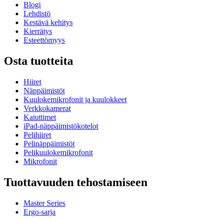
Blogi
Lehdistö
Kestävä kehitys
Kierrätys
Esteettömyys
Osta tuotteita
Hiiret
Näppäimistöt
Kuulokemikrofonit ja kuulokkeet
Verkkokamerat
Kaiuttimet
iPad-näppäimistökotelot
Pelihiiret
Pelinäppäimistöt
Pelikuulokemikrofonit
Mikrofonit
Tuottavuuden tehostamiseen
Master Series
Ergo-sarja