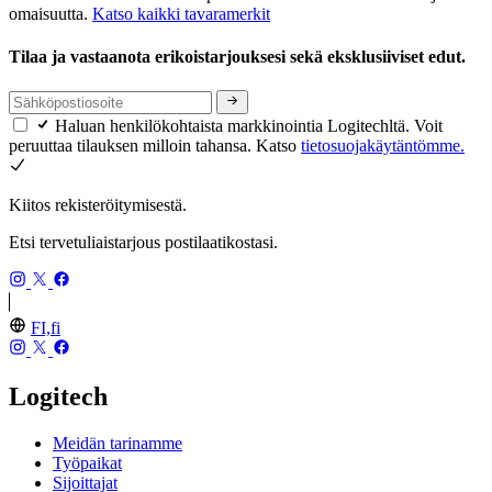
omaisuutta.
Katso kaikki tavaramerkit
Tilaa ja vastaanota erikoistarjouksesi sekä eksklusiiviset edut.
Haluan henkilökohtaista markkinointia Logitechltä. Voit
peruuttaa tilauksen milloin tahansa. Katso
tietosuojakäytäntömme.
Kiitos rekisteröitymisestä.
Etsi tervetuliaistarjous postilaatikostasi.
FI,fi
Logitech
Meidän tarinamme
Työpaikat
Sijoittajat