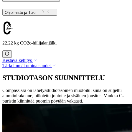
Ohjelmisto ja Tuki
22.22
22.22 kg CO2e-hiilijalanjälki
Kestävä kehitys
Tärkeimmät ominaisuudet
STUDIOTASON SUUNNITTELU
Compassissa on lähetysstudiotasoinen muotoilu: siinä on suljettu
alumiinirakenne, piilotettu johtotie ja sisäinen jousitus. Vankka C-
puristin kiinnittää puomin pöytään vakaasti.