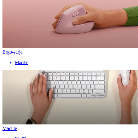
Ergo-sarja
Macille
Macille