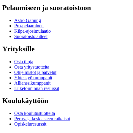
Pelaamiseen ja suoratoistoon
Astro Gaming
Pro-pelaaminen
Kilpa-ajosimulaatio
Suoratoistolaitteet
Yrityksille
Osta tiloja
Osta yritystuotteita
Ohjelmistot ja palvelut
Yhteistyökumppanit
Allianssikumppanit
Liiketoiminnan resurssit
Koulukäyttöön
Osta koulutustuotteita
Perus- ja keskiasteen ratkaisut
Opiskeluresurssit