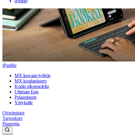
iPadille
iPadille
MX luovaan työhön
MX koodaukseen
Kodin ulkopuolella
Ultimate Ears
Pelaamiseen
Yrityksille
Ohjelmistot
Tarjoukset
Planeetta