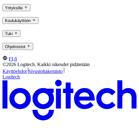
Yrityksille
Koulukäyttöön
Tuki
Ohjelmistot
FI,fi
©2026 Logitech. Kaikki oikeudet pidätetään
Käyttöehdot
Sivustohakemisto
Logitech