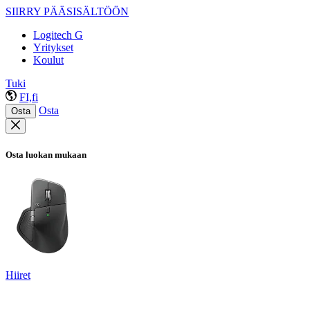
SIIRRY PÄÄSISÄLTÖÖN
Logitech G
Yritykset
Koulut
Tuki
FI,fi
Osta
Osta
Osta luokan mukaan
Hiiret