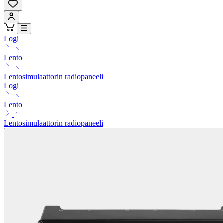
Logi
Lento
Lentosimulaattorin radiopaneeli
Logi
Lento
Lentosimulaattorin radiopaneeli