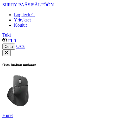
SIIRRY PÄÄSISÄLTÖÖN
Logitech G
Yritykset
Koulut
Tuki
FI,fi
Osta
Osta
Osta luokan mukaan
Hiiret