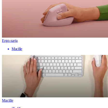
Ergo-sarja
Macille
Macille