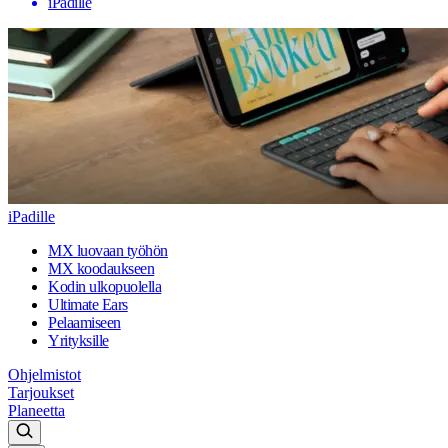
iPadille
iPadille
MX luovaan työhön
MX koodaukseen
Kodin ulkopuolella
Ultimate Ears
Pelaamiseen
Yrityksille
Ohjelmistot
Tarjoukset
Planeetta