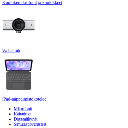
Kuulokemikrofonit ja kuulokkeet
Webcamit
iPad-näppäimistökotelot
Mikrofonit
Kaiuttimet
Digitaalikynät
Simulaatiovarusteet