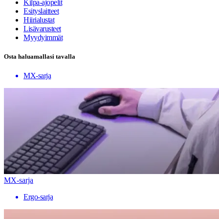
Kilpa-ajopelit
Esityslaitteet
Hiirialustat
Lisävarusteet
Myydyimmät
Osta haluamallasi tavalla
MX-sarja
MX-sarja
Ergo-sarja