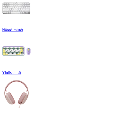
Näppäimistöt
Yhdistelmät