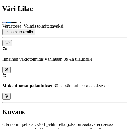
Väri
Lilac
Varastossa. Valmis toimitettavaksi.
Lisää ostoskoriin
Ilmainen vakiotoimitus vähintään 39 €n tilauksille.
Maksuttomat palautukset
30 päivän kuluessa ostoksestasi.
Kuvaus
Ota ilo irti pelistä G203-pelihiirellä, joka on saatavana useissa