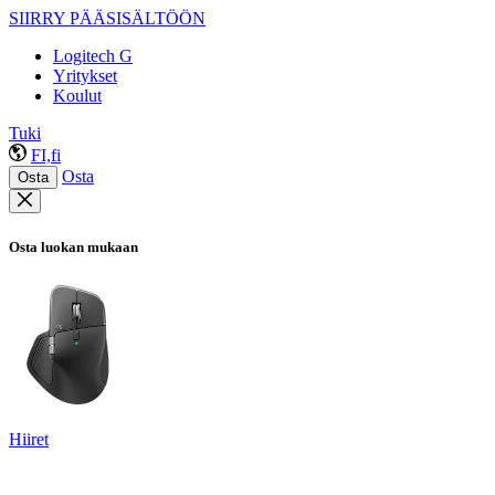
SIIRRY PÄÄSISÄLTÖÖN
Logitech G
Yritykset
Koulut
Tuki
FI,fi
Osta
Osta
Osta luokan mukaan
Hiiret