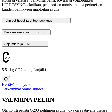
eloisissa väreissä. Sähköistä pelisi, pöytäsi ja voittoputkesi
LIGHTSYNC-tekniikan, pelitasoisen tunnistimen ja perinteisen
kuuden painikkeen muotoilun avulla.
Tekniset tiedot ja yhteensopivuus
Pakkauksen sisältö
Ohjelmisto ja Tuki
5.51
5.51 kg CO2e-hiilijalanjälki
Kestävä kehitys
Tärkeimmät ominaisuudet
VALMIINA PELIIN
Ota ilo irti pelistä G203-pelihiiren avulla, joka on saatavana useissa