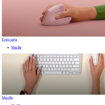
Ergo-sarja
Macille
Macille