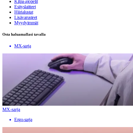
Kilpa-ajopelit
Esityslaitteet
Hiirialustat
Lisävarusteet
Myydyimmät
Osta haluamallasi tavalla
MX-sarja
MX-sarja
Ergo-sarja