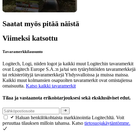
Saatat myös pitää näistä
Viimeksi katsottu
Tavaramerkkilausunto
Logitech, Logi, niiden logot ja kaikki muut Logitechin tavaramerkit
ovat Logitech Europe S.A.:n ja/tai sen tytäryhtiöiden tavaramerkkejä
tai rekisteröityjä tavaramerkkejä Yhdysvalloissa ja muissa maissa.
Kaikki muut kolmansien osapuolten tavaramerkit ovat omistajiensa
omaisuutta.
Katso kaikki tavaramerkit
Tilaa ja vastaanota erikoistarjouksesi sekä eksklusiiviset edut.
Haluan henkilökohtaista markkinointia Logitechltä. Voit
peruuttaa tilauksen milloin tahansa. Katso
tietosuojakäytäntömme.