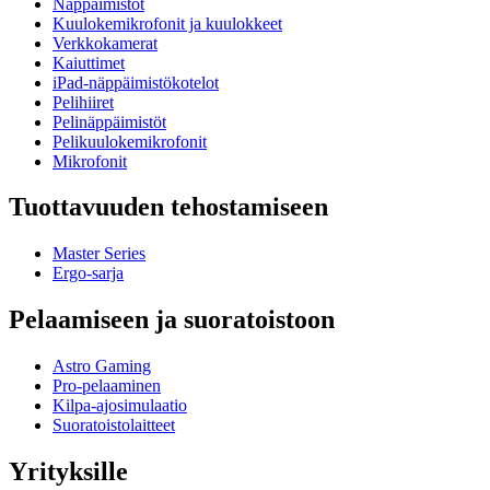
Näppäimistöt
Kuulokemikrofonit ja kuulokkeet
Verkkokamerat
Kaiuttimet
iPad-näppäimistökotelot
Pelihiiret
Pelinäppäimistöt
Pelikuulokemikrofonit
Mikrofonit
Tuottavuuden tehostamiseen
Master Series
Ergo-sarja
Pelaamiseen ja suoratoistoon
Astro Gaming
Pro-pelaaminen
Kilpa-ajosimulaatio
Suoratoistolaitteet
Yrityksille