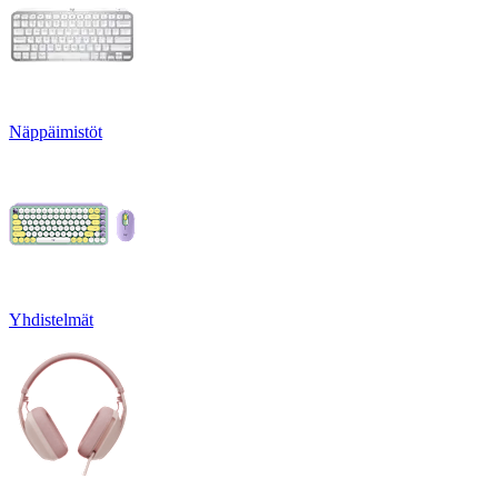
Näppäimistöt
Yhdistelmät