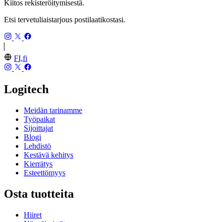
Kiitos rekisteröitymisestä.
Etsi tervetuliaistarjous postilaatikostasi.
FI,fi
Logitech
Meidän tarinamme
Työpaikat
Sijoittajat
Blogi
Lehdistö
Kestävä kehitys
Kierrätys
Esteettömyys
Osta tuotteita
Hiiret