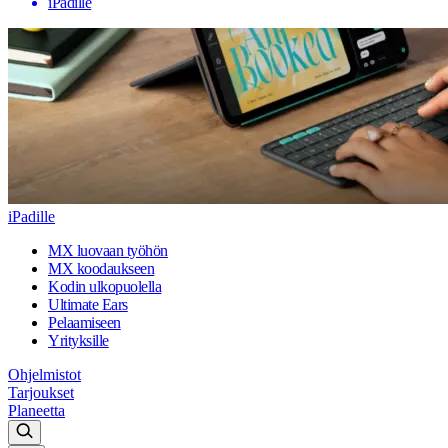
iPadille
iPadille
MX luovaan työhön
MX koodaukseen
Kodin ulkopuolella
Ultimate Ears
Pelaamiseen
Yrityksille
Ohjelmistot
Tarjoukset
Planeetta