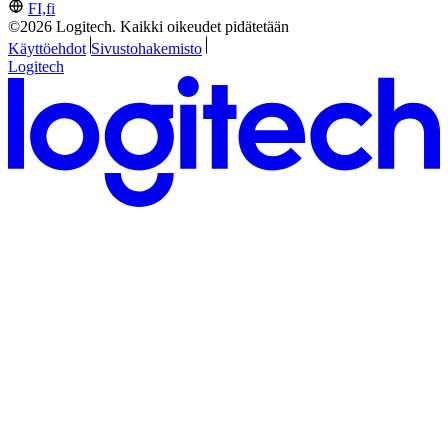
FI,fi
©2026 Logitech. Kaikki oikeudet pidätetään
Käyttöehdot
Sivustohakemisto
Logitech