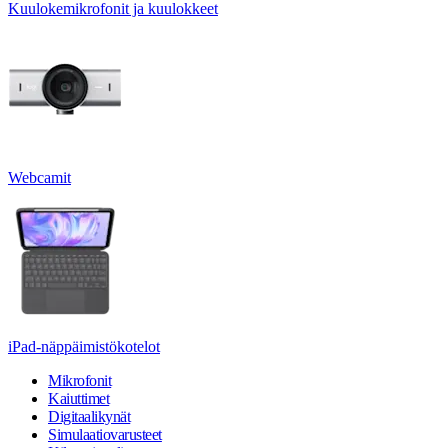
Kuulokemikrofonit ja kuulokkeet
Webcamit
iPad-näppäimistökotelot
Mikrofonit
Kaiuttimet
Digitaalikynät
Simulaatiovarusteet