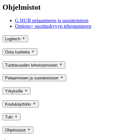
Ohjelmistot
G HUB pelaamiseen ja suoratoistoon
Options+ suorituskyvyn tehostamiseen
Logitech
Osta tuotteita
Tuottavuuden tehostamiseen
Pelaamiseen ja suoratoistoon
Yrityksille
Koulukäyttöön
Tuki
Ohjelmistot