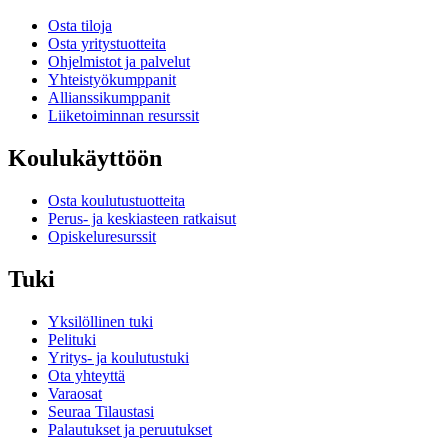
Osta tiloja
Osta yritystuotteita
Ohjelmistot ja palvelut
Yhteistyökumppanit
Allianssikumppanit
Liiketoiminnan resurssit
Koulukäyttöön
Osta koulutustuotteita
Perus- ja keskiasteen ratkaisut
Opiskeluresurssit
Tuki
Yksilöllinen tuki
Pelituki
Yritys- ja koulutustuki
Ota yhteyttä
Varaosat
Seuraa Tilaustasi
Palautukset ja peruutukset