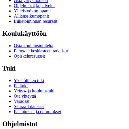
Osta yritystuotteita
Ohjelmistot ja palvelut
Yhteistyökumppanit
Allianssikumppanit
Liiketoiminnan resurssit
Koulukäyttöön
Osta koulutustuotteita
Perus- ja keskiasteen ratkaisut
Opiskeluresurssit
Tuki
Yksilöllinen tuki
Pelituki
Yritys- ja koulutustuki
Ota yhteyttä
Varaosat
Seuraa Tilaustasi
Palautukset ja peruutukset
Ohjelmistot