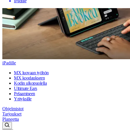
iPadille
iPadille
MX luovaan työhön
MX koodaukseen
Kodin ulkopuolella
Ultimate Ears
Pelaamiseen
Yrityksille
Ohjelmistot
Tarjoukset
Planeetta