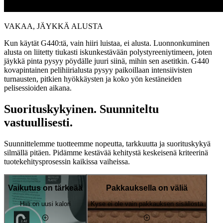
VAKAA, JÄYKKÄ ALUSTA
Kun käytät G440:tä, vain hiiri luistaa, ei alusta. Luonnonkuminen
alusta on liitetty tiukasti iskunkestävään polystyreeniytimeen, joten
jäykkä pinta pysyy pöydälle juuri siinä, mihin sen asetitkin. G440
kovapintainen pelihiirialusta pysyy paikoillaan intensiivisten
turnausten, pitkien hyökkäysten ja koko yön kestäneiden
pelisessioiden aikana.
Suorituskykyinen. Suunniteltu
vastuullisesti.
Suunnittelemme tuotteemme nopeutta, tarkkuutta ja suorituskykyä
silmällä pitäen. Pidämme kestävää kehitystä keskeisenä kriteerinä
tuotekehitysprosessin kaikissa vaiheissa.
Vaikutus on tärkeää
Pakkauksella on väliä
Hiili on uusi kalori
Kyse ei ole vain pakkauksen sisällöstä