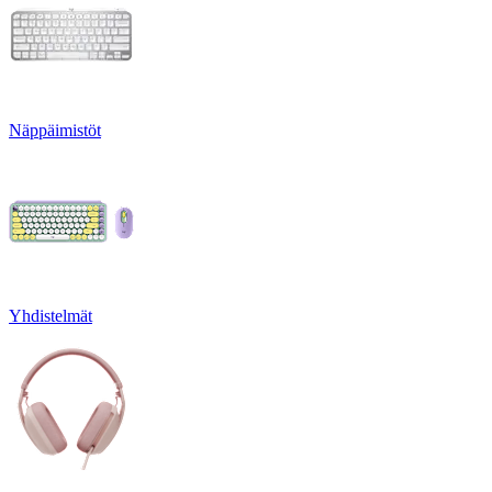
Näppäimistöt
Yhdistelmät