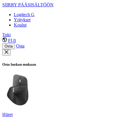
SIIRRY PÄÄSISÄLTÖÖN
Logitech G
Yritykset
Koulut
Tuki
FI,fi
Osta
Osta
Osta luokan mukaan
Hiiret