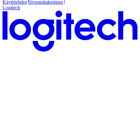
Käyttöehdot
Sivustohakemisto
Logitech