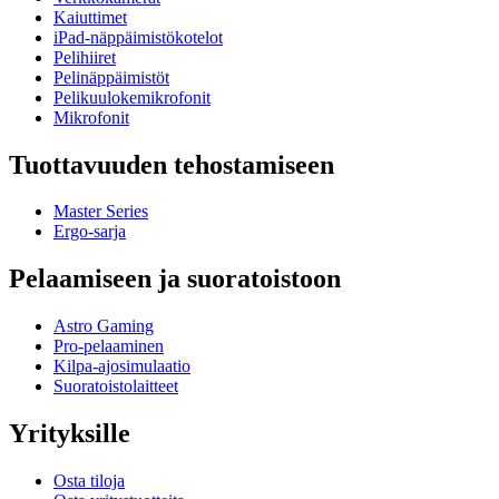
Kaiuttimet
iPad-näppäimistökotelot
Pelihiiret
Pelinäppäimistöt
Pelikuulokemikrofonit
Mikrofonit
Tuottavuuden tehostamiseen
Master Series
Ergo-sarja
Pelaamiseen ja suoratoistoon
Astro Gaming
Pro-pelaaminen
Kilpa-ajosimulaatio
Suoratoistolaitteet
Yrityksille
Osta tiloja