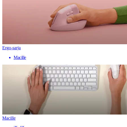
Ergo-sarja
Macille
Macille