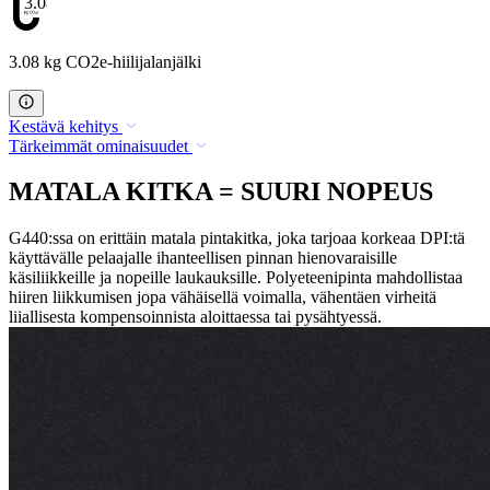
3.08
3.08 kg CO2e-hiilijalanjälki
Kestävä kehitys
Tärkeimmät ominaisuudet
MATALA KITKA = SUURI NOPEUS
G440:ssa on erittäin matala pintakitka, joka tarjoaa korkeaa DPI:tä
käyttävälle pelaajalle ihanteellisen pinnan hienovaraisille
käsiliikkeille ja nopeille laukauksille. Polyeteenipinta mahdollistaa
hiiren liikkumisen jopa vähäisellä voimalla, vähentäen virheitä
liiallisesta kompensoinnista aloittaessa tai pysähtyessä.