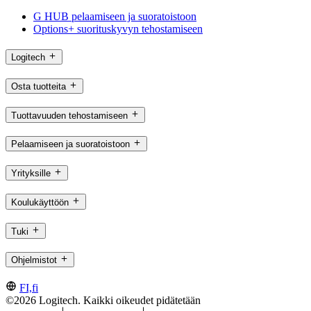
G HUB pelaamiseen ja suoratoistoon
Options+ suorituskyvyn tehostamiseen
Logitech
Osta tuotteita
Tuottavuuden tehostamiseen
Pelaamiseen ja suoratoistoon
Yrityksille
Koulukäyttöön
Tuki
Ohjelmistot
FI,fi
©2026 Logitech. Kaikki oikeudet pidätetään