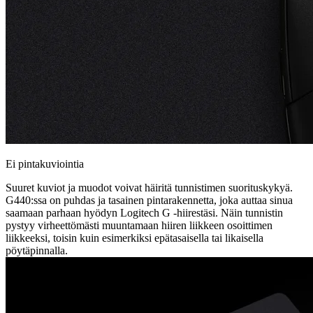
Ei pintakuviointia
Suuret kuviot ja muodot voivat häiritä tunnistimen suorituskykyä.
G440:ssa on puhdas ja tasainen pintarakennetta, joka auttaa sinua
saamaan parhaan hyödyn Logitech G -hiirestäsi. Näin tunnistin
pystyy virheettömästi muuntamaan hiiren liikkeen osoittimen
liikkeeksi, toisin kuin esimerkiksi epätasaisella tai likaisella
pöytäpinnalla.