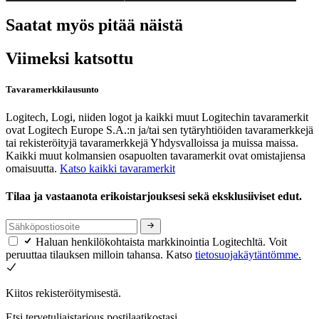
Saatat myös pitää näistä
Viimeksi katsottu
Tavaramerkkilausunto
Logitech, Logi, niiden logot ja kaikki muut Logitechin tavaramerkit
ovat Logitech Europe S.A.:n ja/tai sen tytäryhtiöiden tavaramerkkejä
tai rekisteröityjä tavaramerkkejä Yhdysvalloissa ja muissa maissa.
Kaikki muut kolmansien osapuolten tavaramerkit ovat omistajiensa
omaisuutta.
Katso kaikki tavaramerkit
Tilaa ja vastaanota erikoistarjouksesi sekä eksklusiiviset edut.
Haluan henkilökohtaista markkinointia Logitechltä. Voit
peruuttaa tilauksen milloin tahansa. Katso
tietosuojakäytäntömme.
Kiitos rekisteröitymisestä.
Etsi tervetuliaistarjous postilaatikostasi.