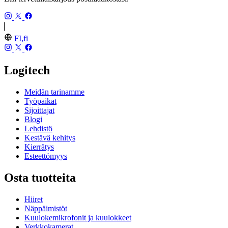
FI,fi
Logitech
Meidän tarinamme
Työpaikat
Sijoittajat
Blogi
Lehdistö
Kestävä kehitys
Kierrätys
Esteettömyys
Osta tuotteita
Hiiret
Näppäimistöt
Kuulokemikrofonit ja kuulokkeet
Verkkokamerat