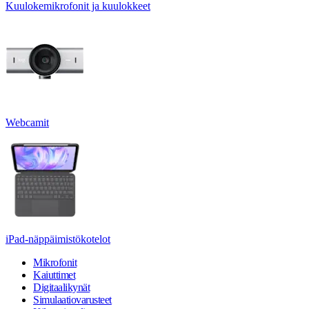
Kuulokemikrofonit ja kuulokkeet
Webcamit
iPad-näppäimistökotelot
Mikrofonit
Kaiuttimet
Digitaalikynät
Simulaatiovarusteet