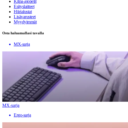
Kilpa-ajopelit
Esityslaitteet
Hiirialustat
Lisävarusteet
Myydyimmät
Osta haluamallasi tavalla
MX-sarja
MX-sarja
Ergo-sarja