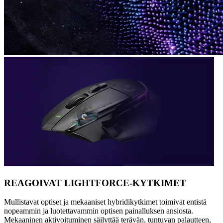
REAGOIVAT LIGHTFORCE-KYTKIMET
Mullistavat optiset ja mekaaniset hybridikytkimet toimivat entistä
nopeammin ja luotettavammin optisen painalluksen ansiosta.
Mekaaninen aktivoituminen säilyttää terävän, tuntuvan palautteen,