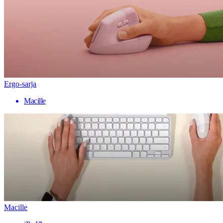
Ergo-sarja
Macille
Macille