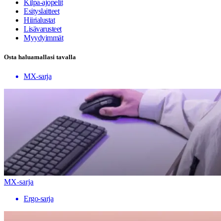
Kilpa-ajopelit
Esityslaitteet
Hiirialustat
Lisävarusteet
Myydyimmät
Osta haluamallasi tavalla
MX-sarja
MX-sarja
Ergo-sarja