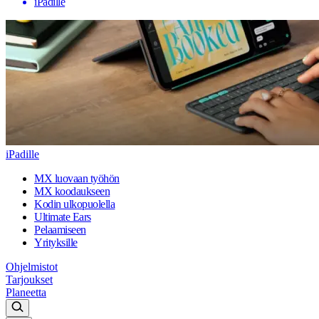
iPadille
iPadille
MX luovaan työhön
MX koodaukseen
Kodin ulkopuolella
Ultimate Ears
Pelaamiseen
Yrityksille
Ohjelmistot
Tarjoukset
Planeetta