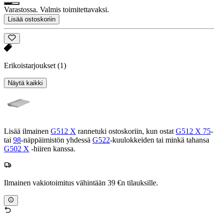
Varastossa. Valmis toimitettavaksi.
Lisää ostoskoriin
Erikoistarjoukset
(1)
Näytä kaikki
Lisää ilmainen
G512 X
rannetuki ostoskoriin, kun ostat
G512 X 75
-
tai
98
-näppäimistön yhdessä
G522
-kuulokkeiden tai minkä tahansa
G502 X
-hiiren kanssa.
Ilmainen vakiotoimitus vähintään 39 €n tilauksille.