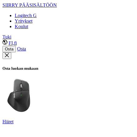
SIIRRY PÄÄSISÄLTÖÖN
Logitech G
Yritykset
Koulut
Tuki
FI,fi
Osta
Osta
Osta luokan mukaan
Hiiret