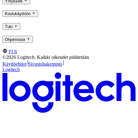
Yrityksille
Koulukäyttöön
Tuki
Ohjelmistot
FI,fi
©2026 Logitech. Kaikki oikeudet pidätetään
Käyttöehdot
Sivustohakemisto
Logitech