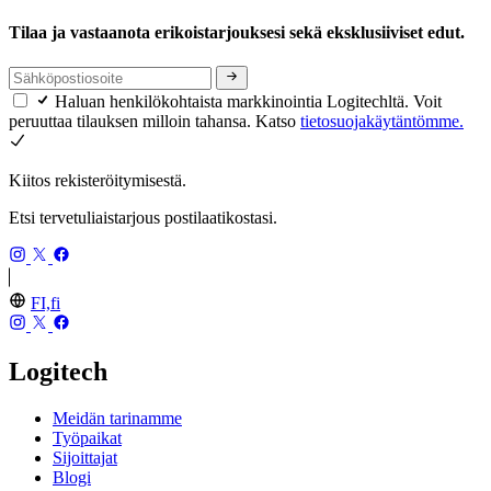
Tilaa ja vastaanota erikoistarjouksesi sekä eksklusiiviset edut.
Haluan henkilökohtaista markkinointia Logitechltä. Voit
peruuttaa tilauksen milloin tahansa. Katso
tietosuojakäytäntömme.
Kiitos rekisteröitymisestä.
Etsi tervetuliaistarjous postilaatikostasi.
FI,fi
Logitech
Meidän tarinamme
Työpaikat
Sijoittajat
Blogi