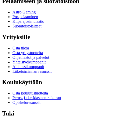
Pelaamiseen ja suoratoistoon
Astro Gaming
Pro-pelaaminen
Kilpa-ajosimulaatio
Suoratoistolaitteet
Yrityksille
Osta tiloja
Osta yritystuotteita
Ohjelmistot ja palvelut
Yhteistyökumppanit
Allianssikumppanit
Liiketoiminnan resurssit
Koulukäyttöön
Osta koulutustuotteita
Perus- ja keskiasteen ratkaisut
Opiskeluresurssit
Tuki