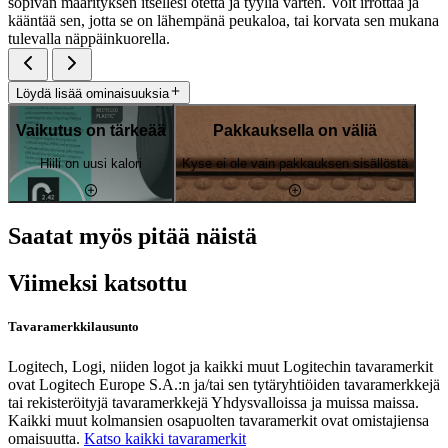
sopivan määrityksen itsellesi otetta ja tyyliä varten. Voit irrottaa ja
kääntää sen, jotta se on lähempänä peukaloa, tai korvata sen mukana
tulevalla näppäinkuorella.
Löydä lisää ominaisuuksia
Vaikutus on tärkeää
Pakkauksella on väliä
Hiili on uusi kalori
Kyse ei ole vain pakkauksen sisällöstä
Saatat myös pitää näistä
Viimeksi katsottu
Tavaramerkkilausunto
Logitech, Logi, niiden logot ja kaikki muut Logitechin tavaramerkit
ovat Logitech Europe S.A.:n ja/tai sen tytäryhtiöiden tavaramerkkejä
tai rekisteröityjä tavaramerkkejä Yhdysvalloissa ja muissa maissa.
Kaikki muut kolmansien osapuolten tavaramerkit ovat omistajiensa
omaisuutta.
Katso kaikki tavaramerkit