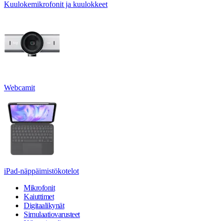
Kuulokemikrofonit ja kuulokkeet
Webcamit
iPad-näppäimistökotelot
Mikrofonit
Kaiuttimet
Digitaalikynät
Simulaatiovarusteet