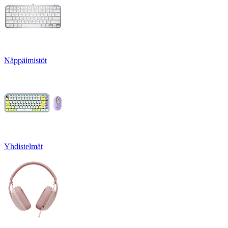
Näppäimistöt
Yhdistelmät