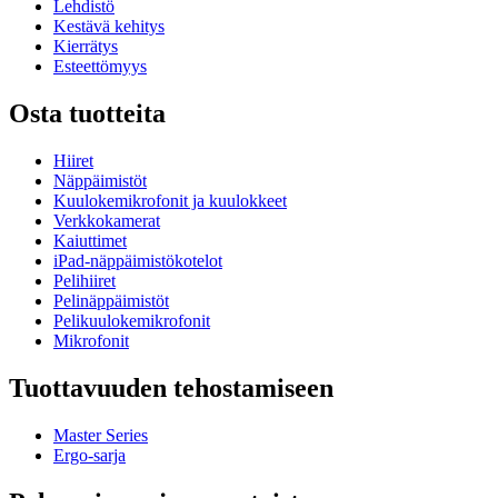
Lehdistö
Kestävä kehitys
Kierrätys
Esteettömyys
Osta tuotteita
Hiiret
Näppäimistöt
Kuulokemikrofonit ja kuulokkeet
Verkkokamerat
Kaiuttimet
iPad-näppäimistökotelot
Pelihiiret
Pelinäppäimistöt
Pelikuulokemikrofonit
Mikrofonit
Tuottavuuden tehostamiseen
Master Series
Ergo-sarja