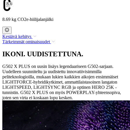
8.69
8.69 kg CO2e-hiilijalanjälki
Kestävä kehitys
Tärkeimmät ominaisuudet
IKONI. UUDISTETTUNA.
G502 X PLUS on uusin lisäys legendaariseen G502-sarjaan.
Uudelleen suunniteltu ja uudistettu innovatiivisimmilla
peliteknologioilla, mukaan lukien kaikkien aikojen ensimmäiset
LIGHTFORCE-hybridikytkimet, ammattilaistasoinen langaton
LIGHTSPEED, LIGHTSYNC RGB ja optinen HERO 25K -
tunnistin. G502 X PLUS on myös POWERPLAY-yhteensopiva,
joten sen virta ei koskaan lopu kesken.