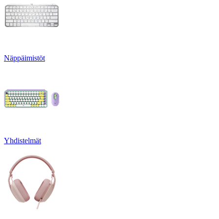
Näppäimistöt
Yhdistelmät