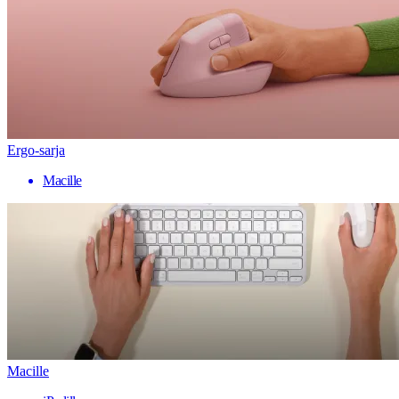
Ergo-sarja
Macille
Macille