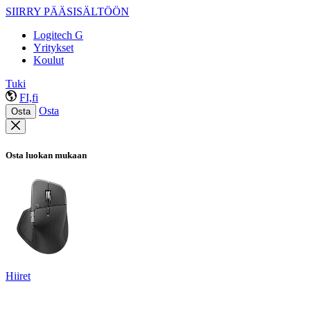
SIIRRY PÄÄSISÄLTÖÖN
Logitech G
Yritykset
Koulut
Tuki
FI,fi
Osta
Osta
Osta luokan mukaan
Hiiret