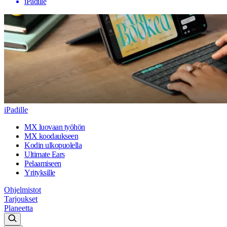
iPadille
iPadille
MX luovaan työhön
MX koodaukseen
Kodin ulkopuolella
Ultimate Ears
Pelaamiseen
Yrityksille
Ohjelmistot
Tarjoukset
Planeetta