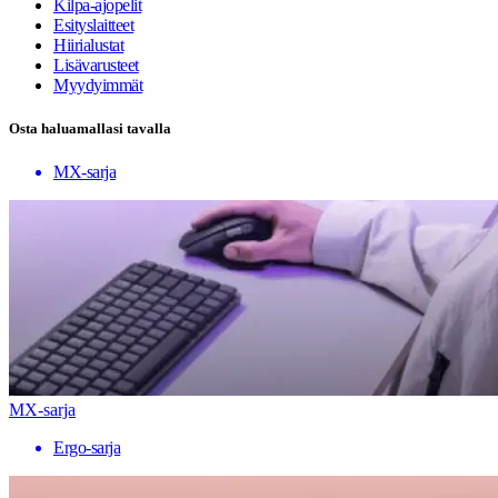
Kilpa-ajopelit
Esityslaitteet
Hiirialustat
Lisävarusteet
Myydyimmät
Osta haluamallasi tavalla
MX-sarja
MX-sarja
Ergo-sarja