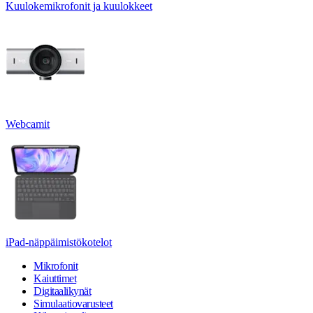
Kuulokemikrofonit ja kuulokkeet
Webcamit
iPad-näppäimistökotelot
Mikrofonit
Kaiuttimet
Digitaalikynät
Simulaatiovarusteet