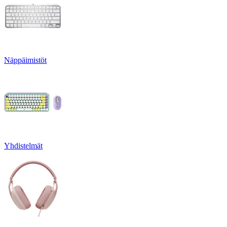
Näppäimistöt
Yhdistelmät