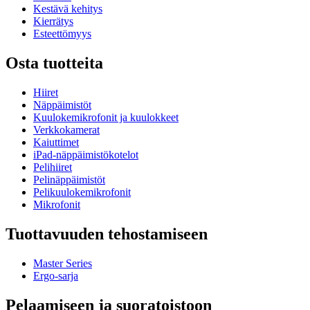
Kestävä kehitys
Kierrätys
Esteettömyys
Osta tuotteita
Hiiret
Näppäimistöt
Kuulokemikrofonit ja kuulokkeet
Verkkokamerat
Kaiuttimet
iPad-näppäimistökotelot
Pelihiiret
Pelinäppäimistöt
Pelikuulokemikrofonit
Mikrofonit
Tuottavuuden tehostamiseen
Master Series
Ergo-sarja
Pelaamiseen ja suoratoistoon