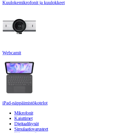
Kuulokemikrofonit ja kuulokkeet
Webcamit
iPad-näppäimistökotelot
Mikrofonit
Kaiuttimet
Digitaalikynät
Simulaatiovarusteet