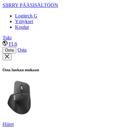
SIIRRY PÄÄSISÄLTÖÖN
Logitech G
Yritykset
Koulut
Tuki
FI,fi
Osta
Osta
Osta luokan mukaan
Hiiret