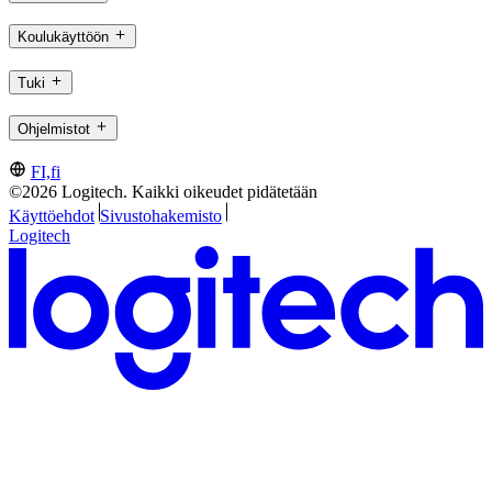
Koulukäyttöön
Tuki
Ohjelmistot
FI,fi
©2026 Logitech. Kaikki oikeudet pidätetään
Käyttöehdot
Sivustohakemisto
Logitech