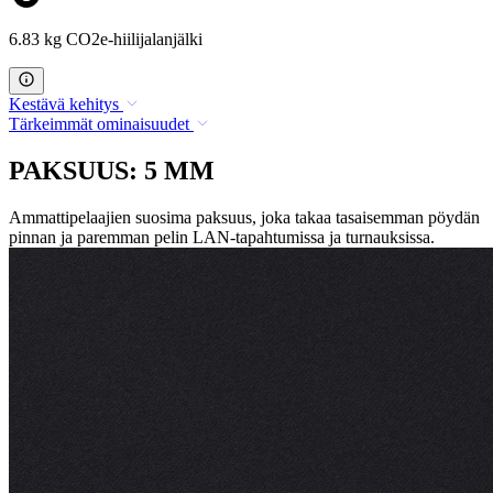
6.83 kg CO2e-hiilijalanjälki
Kestävä kehitys
Tärkeimmät ominaisuudet
PAKSUUS: 5 MM
Ammattipelaajien suosima paksuus, joka takaa tasaisemman pöydän
pinnan ja paremman pelin LAN-tapahtumissa ja turnauksissa.