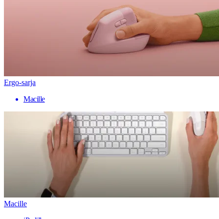
Ergo-sarja
Macille
Macille