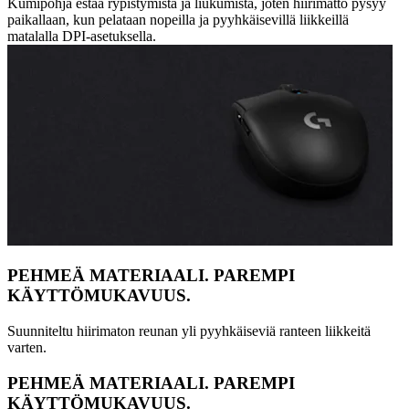
Kumipohja estää rypistymistä ja liukumista, joten hiirimatto pysyy
paikallaan, kun pelataan nopeilla ja pyyhkäisevillä liikkeillä
matalalla DPI-asetuksella.
PEHMEÄ MATERIAALI. PAREMPI
KÄYTTÖMUKAVUUS.
Suunniteltu hiirimaton reunan yli pyyhkäiseviä ranteen liikkeitä
varten.
PEHMEÄ MATERIAALI. PAREMPI
KÄYTTÖMUKAVUUS.