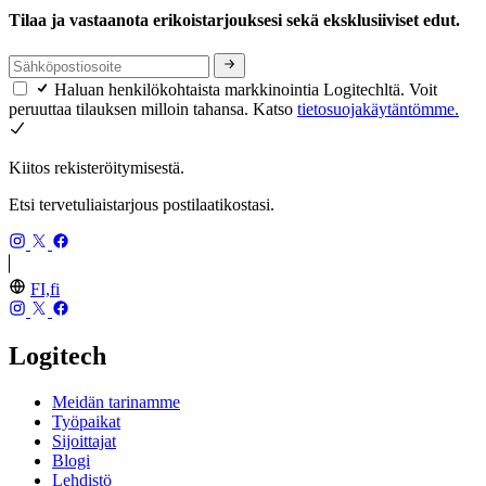
Tilaa ja vastaanota erikoistarjouksesi sekä eksklusiiviset edut.
Haluan henkilökohtaista markkinointia Logitechltä. Voit
peruuttaa tilauksen milloin tahansa. Katso
tietosuojakäytäntömme.
Kiitos rekisteröitymisestä.
Etsi tervetuliaistarjous postilaatikostasi.
FI,fi
Logitech
Meidän tarinamme
Työpaikat
Sijoittajat
Blogi
Lehdistö