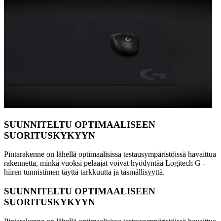
SUUNNITELTU OPTIMAALISEEN
SUORITUSKYKYYN
Pintarakenne on lähellä optimaalisissa testausympäristöissä havaittua
rakennetta, minkä vuoksi pelaajat voivat hyödyntää Logitech G -
hiiren tunnistimen täyttä tarkkuutta ja täsmällisyyttä.
SUUNNITELTU OPTIMAALISEEN
SUORITUSKYKYYN