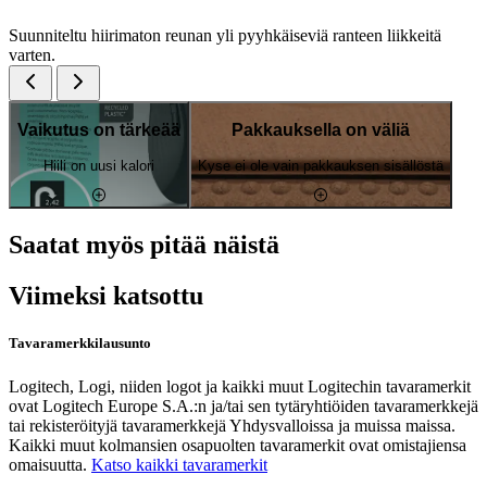
Suunniteltu hiirimaton reunan yli pyyhkäiseviä ranteen liikkeitä
varten.
Vaikutus on tärkeää
Pakkauksella on väliä
Hiili on uusi kalori
Kyse ei ole vain pakkauksen sisällöstä
Saatat myös pitää näistä
Viimeksi katsottu
Tavaramerkkilausunto
Logitech, Logi, niiden logot ja kaikki muut Logitechin tavaramerkit
ovat Logitech Europe S.A.:n ja/tai sen tytäryhtiöiden tavaramerkkejä
tai rekisteröityjä tavaramerkkejä Yhdysvalloissa ja muissa maissa.
Kaikki muut kolmansien osapuolten tavaramerkit ovat omistajiensa
omaisuutta.
Katso kaikki tavaramerkit