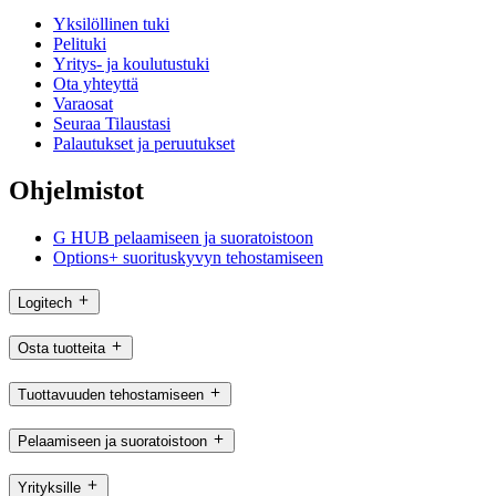
Yksilöllinen tuki
Pelituki
Yritys- ja koulutustuki
Ota yhteyttä
Varaosat
Seuraa Tilaustasi
Palautukset ja peruutukset
Ohjelmistot
G HUB pelaamiseen ja suoratoistoon
Options+ suorituskyvyn tehostamiseen
Logitech
Osta tuotteita
Tuottavuuden tehostamiseen
Pelaamiseen ja suoratoistoon
Yrityksille