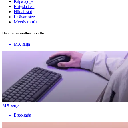
Kilpa-ajopelit
Esityslaitteet
Hiirialustat
Lisävarusteet
Myydyimmät
Osta haluamallasi tavalla
MX-sarja
MX-sarja
Ergo-sarja