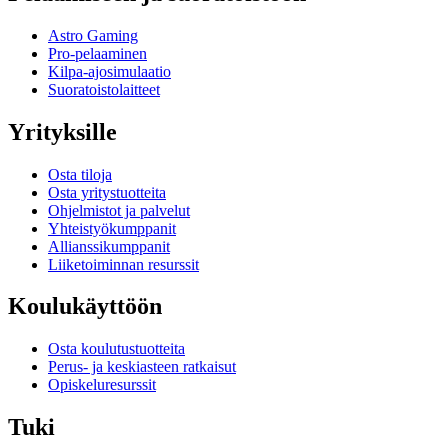
Astro Gaming
Pro-pelaaminen
Kilpa-ajosimulaatio
Suoratoistolaitteet
Yrityksille
Osta tiloja
Osta yritystuotteita
Ohjelmistot ja palvelut
Yhteistyökumppanit
Allianssikumppanit
Liiketoiminnan resurssit
Koulukäyttöön
Osta koulutustuotteita
Perus- ja keskiasteen ratkaisut
Opiskeluresurssit
Tuki