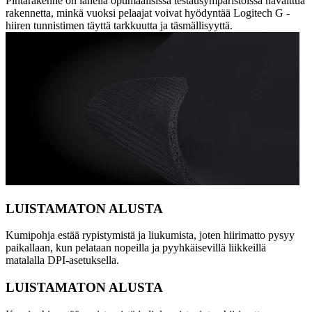
Pintarakenne on lähellä optimaalisissa testausympäristöissä havaittua
rakennetta, minkä vuoksi pelaajat voivat hyödyntää Logitech G -
hiiren tunnistimen täyttä tarkkuutta ja täsmällisyyttä.
LUISTAMATON ALUSTA
Kumipohja estää rypistymistä ja liukumista, joten hiirimatto pysyy
paikallaan, kun pelataan nopeilla ja pyyhkäisevillä liikkeillä
matalalla DPI-asetuksella.
LUISTAMATON ALUSTA