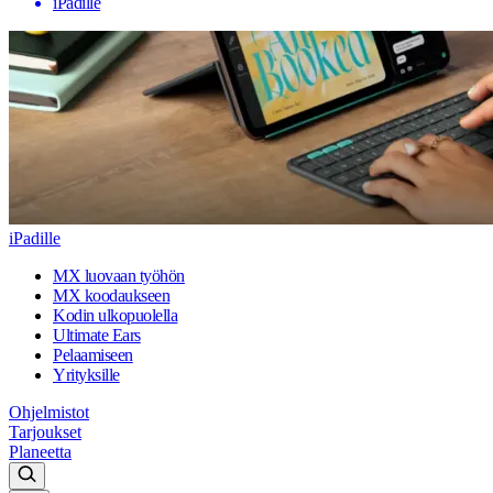
iPadille
iPadille
MX luovaan työhön
MX koodaukseen
Kodin ulkopuolella
Ultimate Ears
Pelaamiseen
Yrityksille
Ohjelmistot
Tarjoukset
Planeetta