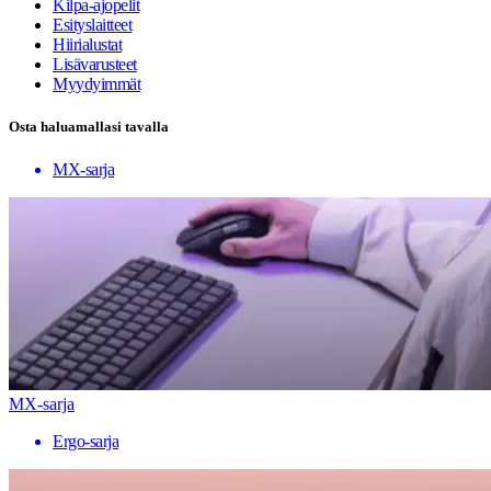
Kilpa-ajopelit
Esityslaitteet
Hiirialustat
Lisävarusteet
Myydyimmät
Osta haluamallasi tavalla
MX-sarja
MX-sarja
Ergo-sarja