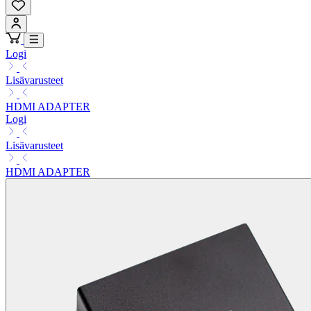
Logi
Lisävarusteet
HDMI ADAPTER
Logi
Lisävarusteet
HDMI ADAPTER