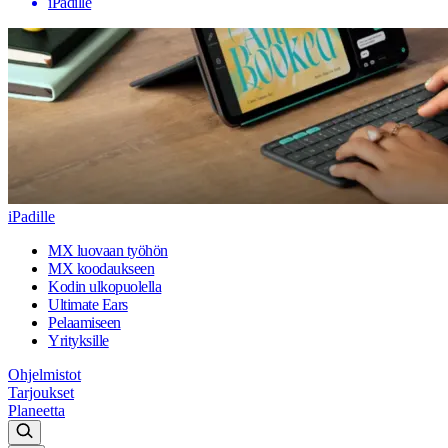
iPadille
iPadille
MX luovaan työhön
MX koodaukseen
Kodin ulkopuolella
Ultimate Ears
Pelaamiseen
Yrityksille
Ohjelmistot
Tarjoukset
Planeetta