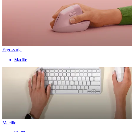
Ergo-sarja
Macille
Macille