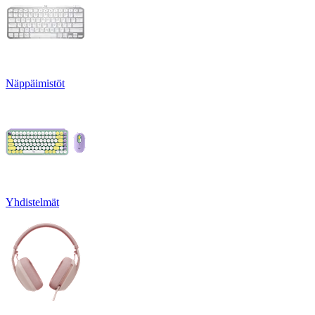
Näppäimistöt
Yhdistelmät