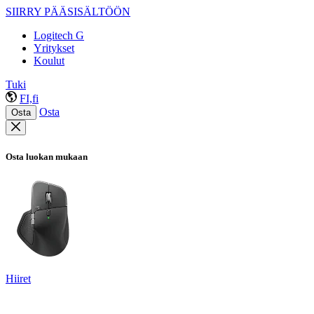
SIIRRY PÄÄSISÄLTÖÖN
Logitech G
Yritykset
Koulut
Tuki
FI,fi
Osta
Osta
Osta luokan mukaan
Hiiret