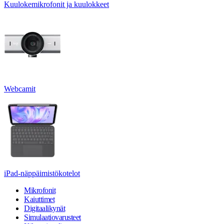
Kuulokemikrofonit ja kuulokkeet
Webcamit
iPad-näppäimistökotelot
Mikrofonit
Kaiuttimet
Digitaalikynät
Simulaatiovarusteet