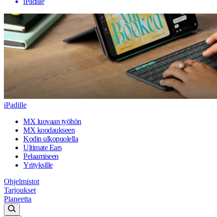
iPadille
iPadille
MX luovaan työhön
MX koodaukseen
Kodin ulkopuolella
Ultimate Ears
Pelaamiseen
Yrityksille
Ohjelmistot
Tarjoukset
Planeetta