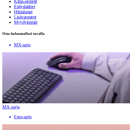
Kilpa-ajopelit
Esityslaitteet
Hiirialustat
Lisävarusteet
Myydyimmät
Osta haluamallasi tavalla
MX-sarja
MX-sarja
Ergo-sarja