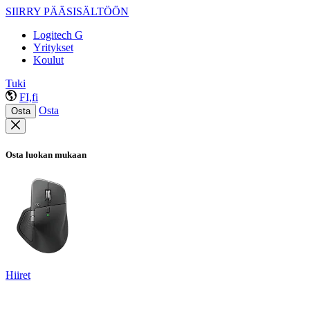
SIIRRY PÄÄSISÄLTÖÖN
Logitech G
Yritykset
Koulut
Tuki
FI,fi
Osta
Osta
Osta luokan mukaan
Hiiret