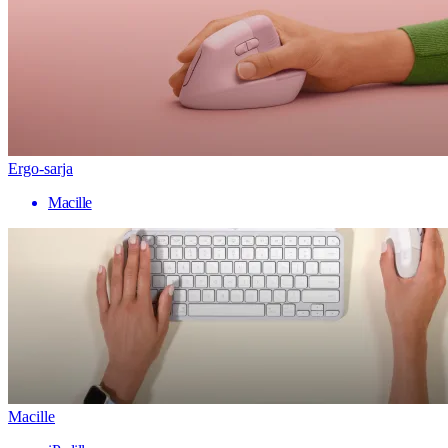
Ergo-sarja
Macille
Macille