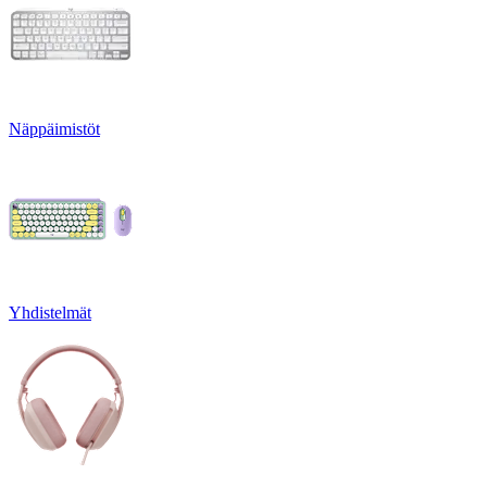
Näppäimistöt
Yhdistelmät