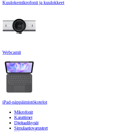
Kuulokemikrofonit ja kuulokkeet
Webcamit
iPad-näppäimistökotelot
Mikrofonit
Kaiuttimet
Digitaalikynät
Simulaatiovarusteet