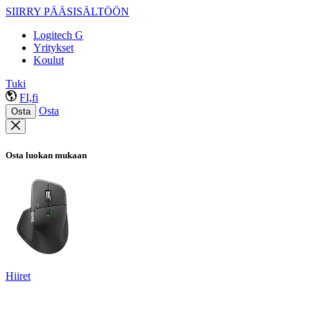
SIIRRY PÄÄSISÄLTÖÖN
Logitech G
Yritykset
Koulut
Tuki
FI,fi
Osta
Osta
Osta luokan mukaan
Hiiret