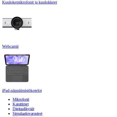
Kuulokemikrofonit ja kuulokkeet
Webcamit
iPad-näppäimistökotelot
Mikrofonit
Kaiuttimet
Digitaalikynät
Simulaatiovarusteet