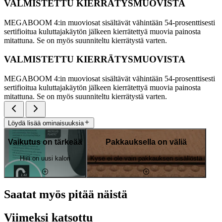
VALMISTETTU KIERRÄTYSMUOVISTA
MEGABOOM 4:in muoviosat sisältävät vähintään 54-prosenttisesti
sertifioitua kuluttajakäytön jälkeen kierrätettyä muovia painosta
mitattuna. Se on myös suunniteltu kierrätystä varten.
VALMISTETTU KIERRÄTYSMUOVISTA
MEGABOOM 4:in muoviosat sisältävät vähintään 54-prosenttisesti
sertifioitua kuluttajakäytön jälkeen kierrätettyä muovia painosta
mitattuna. Se on myös suunniteltu kierrätystä varten.
Löydä lisää ominaisuuksia
Vaikutus on tärkeää
Pakkauksella on väliä
Hiili on uusi kalori
Kyse ei ole vain pakkauksen sisällöstä
Saatat myös pitää näistä
Viimeksi katsottu