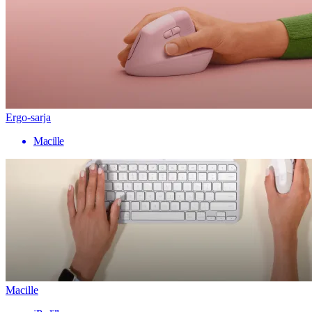
Ergo-sarja
Macille
Macille