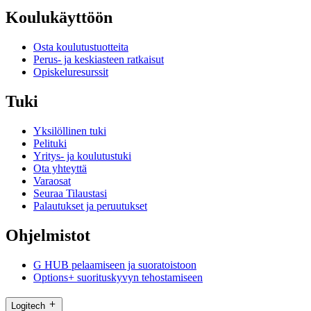
Koulukäyttöön
Osta koulutustuotteita
Perus- ja keskiasteen ratkaisut
Opiskeluresurssit
Tuki
Yksilöllinen tuki
Pelituki
Yritys- ja koulutustuki
Ota yhteyttä
Varaosat
Seuraa Tilaustasi
Palautukset ja peruutukset
Ohjelmistot
G HUB pelaamiseen ja suoratoistoon
Options+ suorituskyvyn tehostamiseen
Logitech