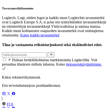
Tavaramerkkilausunto
Logitech, Logi, niiden logot ja kaikki muut Logitechin tavaramerkit
ovat Logitech Europe S.A.:n ja/tai sen tytäryhtiöiden tavaramerkkejä
tai rekisteröityjä tavaramerkkejä Yhdysvalloissa ja muissa maissa.
Kaikki muut kolmansien osapuolten tavaramerkit ovat omistajiensa
omaisuutta.
Katso kaikki tavaramerkit
Tilaa ja vastaanota erikoistarjouksesi sekä eksklusiiviset edut.
Haluan henkilökohtaista markkinointia Logitechltä. Voit
peruuttaa tilauksen milloin tahansa. Katso
tietosuojakäytäntömme.
Kiitos rekisteröitymisestä.
Etsi tervetuliaistarjous postilaatikostasi.
FI,fi