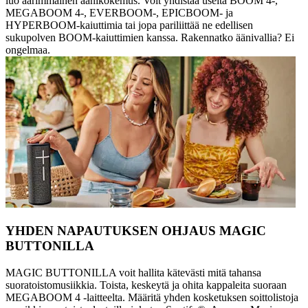
luo äärimmäinen äänikokemus. Voit yhdistää useita BOOM 4-,
MEGABOOM 4-, EVERBOOM-, EPICBOOM- ja
HYPERBOOM-kaiuttimia tai jopa pariliittää ne edellisen
sukupolven BOOM-kaiuttimien kanssa. Rakennatko äänivallia? Ei
ongelmaa.
YHDEN NAPAUTUKSEN OHJAUS MAGIC
BUTTONILLA
MAGIC BUTTONILLA voit hallita kätevästi mitä tahansa
suoratoistomusiikkia. Toista, keskeytä ja ohita kappaleita suoraan
MEGABOOM 4 -laitteelta. Määritä yhden kosketuksen soittolistoja