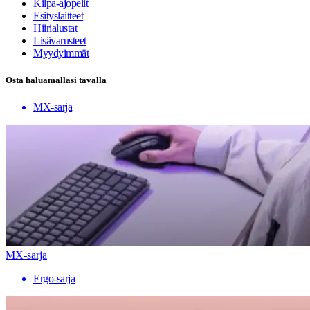
Kilpa-ajopelit
Esityslaitteet
Hiirialustat
Lisävarusteet
Myydyimmät
Osta haluamallasi tavalla
MX-sarja
MX-sarja
Ergo-sarja