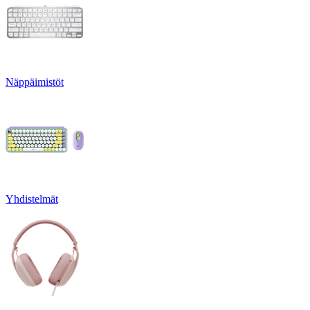
Näppäimistöt
Yhdistelmät