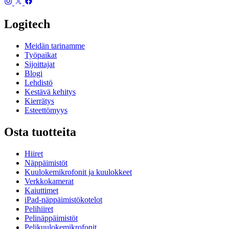
Logitech
Meidän tarinamme
Työpaikat
Sijoittajat
Blogi
Lehdistö
Kestävä kehitys
Kierrätys
Esteettömyys
Osta tuotteita
Hiiret
Näppäimistöt
Kuulokemikrofonit ja kuulokkeet
Verkkokamerat
Kaiuttimet
iPad-näppäimistökotelot
Pelihiiret
Pelinäppäimistöt
Pelikuulokemikrofonit