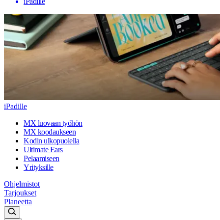
iPadille
iPadille
MX luovaan työhön
MX koodaukseen
Kodin ulkopuolella
Ultimate Ears
Pelaamiseen
Yrityksille
Ohjelmistot
Tarjoukset
Planeetta