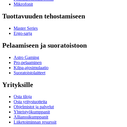
Mikrofonit
Tuottavuuden tehostamiseen
Master Series
Ergo-sarja
Pelaamiseen ja suoratoistoon
Astro Gaming
Pro-pelaaminen
Kilpa-ajosimulaatio
Suoratoistolaitteet
Yrityksille
Osta tiloja
Osta yritystuotteita
Ohjelmistot ja palvelut
Yhteistyökumppanit
Allianssikumppanit
Liiketoiminnan resurssit