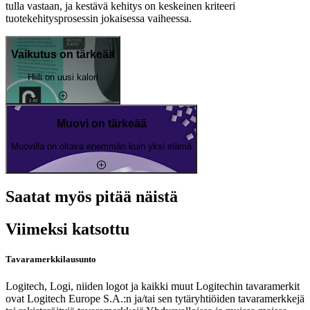
tulla vastaan, ja kestävä kehitys on keskeinen kriteeri
tuotekehitysprosessin jokaisessa vaiheessa.
Vaikutus on tärkeää
Hiili on uusi kalori
Muovi on tärkeää
Muovilla on oltava enemmän kuin yksi elämä
Saatat myös pitää näistä
Viimeksi katsottu
Tavaramerkkilausunto
Logitech, Logi, niiden logot ja kaikki muut Logitechin tavaramerkit
ovat Logitech Europe S.A.:n ja/tai sen tytäryhtiöiden tavaramerkkejä