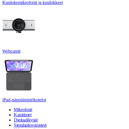
Kuulokemikrofonit ja kuulokkeet
Webcamit
iPad-näppäimistökotelot
Mikrofonit
Kaiuttimet
Digitaalikynät
Simulaatiovarusteet