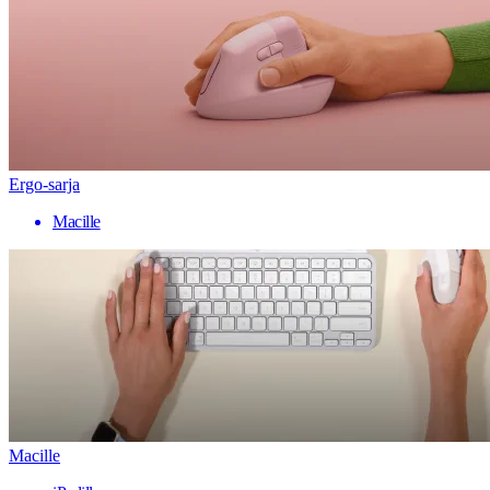
Ergo-sarja
Macille
Macille