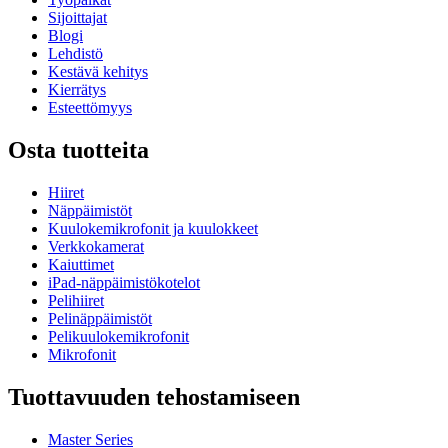
Sijoittajat
Blogi
Lehdistö
Kestävä kehitys
Kierrätys
Esteettömyys
Osta tuotteita
Hiiret
Näppäimistöt
Kuulokemikrofonit ja kuulokkeet
Verkkokamerat
Kaiuttimet
iPad-näppäimistökotelot
Pelihiiret
Pelinäppäimistöt
Pelikuulokemikrofonit
Mikrofonit
Tuottavuuden tehostamiseen
Master Series