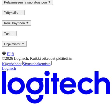
Pelaamiseen ja suoratoistoon
Yrityksille
Koulukäyttöön
Tuki
Ohjelmistot
FI,fi
©2026 Logitech. Kaikki oikeudet pidätetään
Käyttöehdot
Sivustohakemisto
Logitech