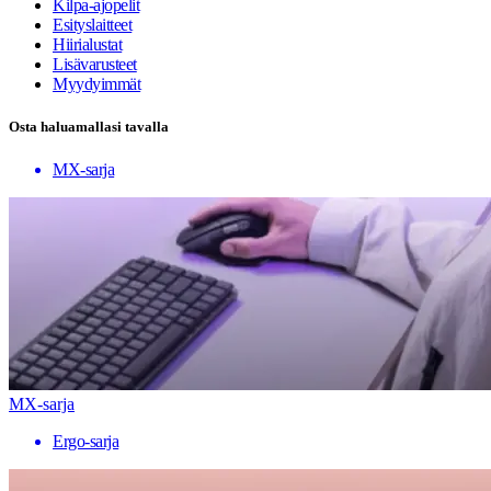
Kilpa-ajopelit
Esityslaitteet
Hiirialustat
Lisävarusteet
Myydyimmät
Osta haluamallasi tavalla
MX-sarja
MX-sarja
Ergo-sarja