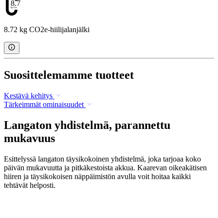
8.72
8.72 kg CO2e-hiilijalanjälki
Suosittelemamme tuotteet
Kestävä kehitys
Tärkeimmät ominaisuudet
Langaton yhdistelmä, parannettu
mukavuus
Esittelyssä langaton täysikokoinen yhdistelmä, joka tarjoaa koko
päivän mukavuutta ja pitkäkestoista akkua. Kaarevan oikeakätisen
hiiren ja täysikokoisen näppäimistön avulla voit hoitaa kaikki
tehtävät helposti.