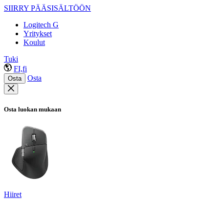
SIIRRY PÄÄSISÄLTÖÖN
Logitech G
Yritykset
Koulut
Tuki
FI,fi
Osta
Osta
Osta luokan mukaan
Hiiret