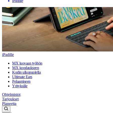
iPadille
iPadille
MX luovaan työhön
MX koodaukseen
Kodin ulkopuolella
Ultimate Ears
Pelaamiseen
Yrityksille
Ohjelmistot
Tarjoukset
Planeetta