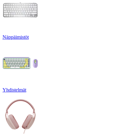
Näppäimistöt
Yhdistelmät