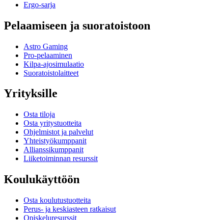
Ergo-sarja
Pelaamiseen ja suoratoistoon
Astro Gaming
Pro-pelaaminen
Kilpa-ajosimulaatio
Suoratoistolaitteet
Yrityksille
Osta tiloja
Osta yritystuotteita
Ohjelmistot ja palvelut
Yhteistyökumppanit
Allianssikumppanit
Liiketoiminnan resurssit
Koulukäyttöön
Osta koulutustuotteita
Perus- ja keskiasteen ratkaisut
Opiskeluresurssit