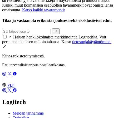
tai rekisteröityjä tavaramerkkejä Yhdysvalloissa ja muissa maissa.
Kaikki muut kolmansien osapuolten tavaramerkit ovat omistajiensa
omaisuutta.
Katso kaikki tavaramerkit
Tilaa ja vastaanota erikoistarjouksesi sekä eksklusiiviset edut.
Haluan henkilökohtaista markkinointia Logitechltä. Voit
peruuttaa tilauksen milloin tahansa. Katso
tietosuojakäytäntömme.
Kiitos rekisteröitymisestä.
Etsi tervetuliaistarjous postilaatikostasi.
FI,fi
Logitech
Meidän tarinamme
Työpaikat