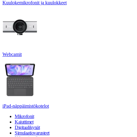
Kuulokemikrofonit ja kuulokkeet
Webcamit
iPad-näppäimistökotelot
Mikrofonit
Kaiuttimet
Digitaalikynät
Simulaatiovarusteet