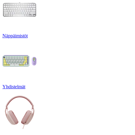
Näppäimistöt
Yhdistelmät