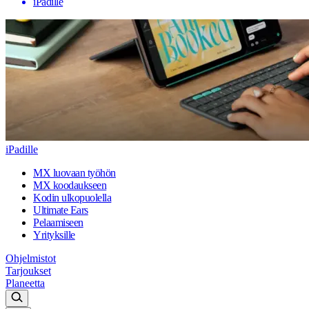
iPadille
iPadille
MX luovaan työhön
MX koodaukseen
Kodin ulkopuolella
Ultimate Ears
Pelaamiseen
Yrityksille
Ohjelmistot
Tarjoukset
Planeetta