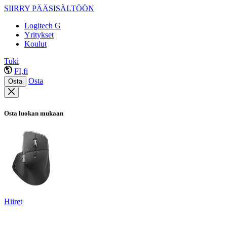
SIIRRY PÄÄSISÄLTÖÖN
Logitech G
Yritykset
Koulut
Tuki
FI,fi
Osta
Osta
Osta luokan mukaan
Hiiret