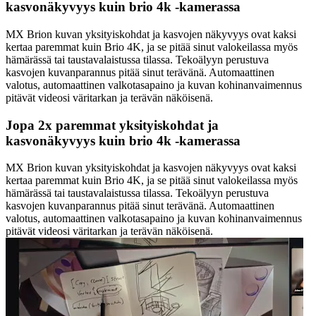
kasvonäkyvyys kuin brio 4k -kamerassa
MX Brion kuvan yksityiskohdat ja kasvojen näkyvyys ovat kaksi
kertaa paremmat kuin Brio 4K, ja se pitää sinut valokeilassa myös
hämärässä tai taustavalaistussa tilassa. Tekoälyyn perustuva
kasvojen kuvanparannus pitää sinut terävänä. Automaattinen
valotus, automaattinen valkotasapaino ja kuvan kohinanvaimennus
pitävät videosi väritarkan ja terävän näköisenä.
Jopa 2x paremmat yksityiskohdat ja
kasvonäkyvyys kuin brio 4k -kamerassa
MX Brion kuvan yksityiskohdat ja kasvojen näkyvyys ovat kaksi
kertaa paremmat kuin Brio 4K, ja se pitää sinut valokeilassa myös
hämärässä tai taustavalaistussa tilassa. Tekoälyyn perustuva
kasvojen kuvanparannus pitää sinut terävänä. Automaattinen
valotus, automaattinen valkotasapaino ja kuvan kohinanvaimennus
pitävät videosi väritarkan ja terävän näköisenä.