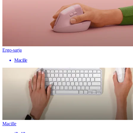
Ergo-sarja
Macille
Macille