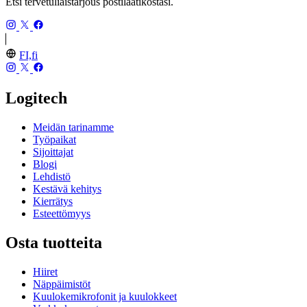
Etsi tervetuliaistarjous postilaatikostasi.
FI,fi
Logitech
Meidän tarinamme
Työpaikat
Sijoittajat
Blogi
Lehdistö
Kestävä kehitys
Kierrätys
Esteettömyys
Osta tuotteita
Hiiret
Näppäimistöt
Kuulokemikrofonit ja kuulokkeet