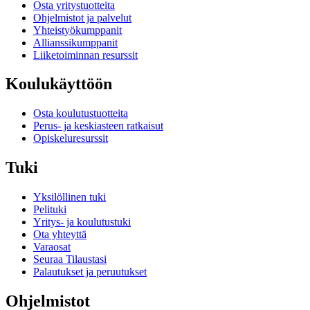
Osta yritystuotteita
Ohjelmistot ja palvelut
Yhteistyökumppanit
Allianssikumppanit
Liiketoiminnan resurssit
Koulukäyttöön
Osta koulutustuotteita
Perus- ja keskiasteen ratkaisut
Opiskeluresurssit
Tuki
Yksilöllinen tuki
Pelituki
Yritys- ja koulutustuki
Ota yhteyttä
Varaosat
Seuraa Tilaustasi
Palautukset ja peruutukset
Ohjelmistot