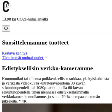
13.98
13.98 kg CO2e-hiilijalanjälki
Suosittelemamme tuotteet
Kestävä kehitys
Tärkeimmät ominaisuudet
Edistyksellisin verkko-kameramme
Kommunikoi tai tallenna poikkeuksellisen tarkkaa, yksityiskohtaista
ja värikästä videokuvaa -ultrateräväpiirtona 30 kuvan
sekuntinopeudella tai 1080p-tarkkuudella 60 kuvan
sekuntinopeudella tähän mennessä edistyksellisimmällä
verkkokamerakennollamme, jossa on 70 % aiempaa enemmän
pikseleitä. * 4K