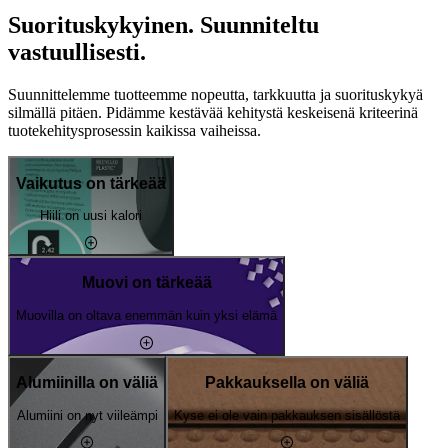
Suorituskykyinen. Suunniteltu
vastuullisesti.
Suunnittelemme tuotteemme nopeutta, tarkkuutta ja suorituskykyä
silmällä pitäen. Pidämme kestävää kehitystä keskeisenä kriteerinä
tuotekehitysprosessin kaikissa vaiheissa.
Vaikutus on tärkeää
Hiili on uusi kalori
Muovi on tärkeää
Muovilla on oltava enemmän kuin yksi elämä
Alumiinilla on väliä
Pakkauksella on väliä
Alumiini on nyt viileämpi
Kyse ei ole vain pakkauksen sisällöstä