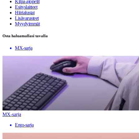
Kilpa-ajopelit
Esityslaitteet
Hiirialustat
Lisävarusteet
Myydyimmät
Osta haluamallasi tavalla
MX-sarja
MX-sarja
Ergo-sarja