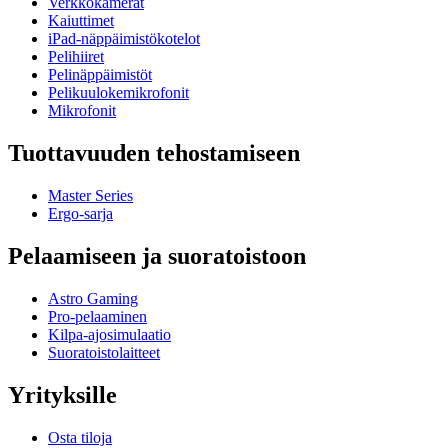
Verkkokamerat
Kaiuttimet
iPad-näppäimistökotelot
Pelihiiret
Pelinäppäimistöt
Pelikuulokemikrofonit
Mikrofonit
Tuottavuuden tehostamiseen
Master Series
Ergo-sarja
Pelaamiseen ja suoratoistoon
Astro Gaming
Pro-pelaaminen
Kilpa-ajosimulaatio
Suoratoistolaitteet
Yrityksille
Osta tiloja