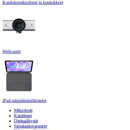
Kuulokemikrofonit ja kuulokkeet
Webcamit
iPad-näppäimistökotelot
Mikrofonit
Kaiuttimet
Digitaalikynät
Simulaatiovarusteet