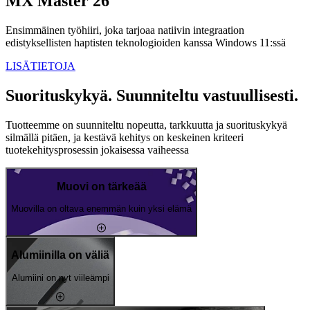
MX Master 26
Ensimmäinen työhiiri, joka tarjoaa natiivin integraation
edistyksellisten haptisten teknologioiden kanssa Windows 11:ssä
LISÄTIETOJA
Suorituskykyä. Suunniteltu vastuullisesti.
Tuotteemme on suunniteltu nopeutta, tarkkuutta ja suorituskykyä
silmällä pitäen, ja kestävä kehitys on keskeinen kriteeri
tuotekehitysprosessin jokaisessa vaiheessa
Muovi on tärkeää
Muovilla on oltava enemmän kuin yksi elämä
Alumiinilla on väliä
Alumiini on nyt viileämpi