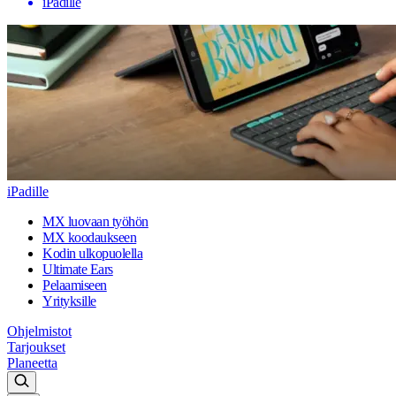
iPadille
iPadille
MX luovaan työhön
MX koodaukseen
Kodin ulkopuolella
Ultimate Ears
Pelaamiseen
Yrityksille
Ohjelmistot
Tarjoukset
Planeetta