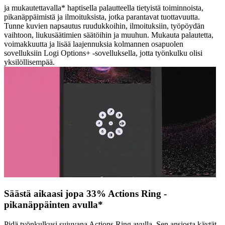
ja mukautettavalla* haptisella palautteella tietyistä toiminnoista,
pikanäppäimistä ja ilmoituksista, jotka parantavat tuottavuutta.
Tunne kuvien napsautus ruudukkoihin, ilmoituksiin, työpöydän
vaihtoon, liukusäätimien säätöihin ja muuhun. Mukauta palautetta,
voimakkuutta ja lisää laajennuksia kolmannen osapuolen
sovelluksiin Logi Options+ -sovelluksella, jotta työnkulku olisi
yksilöllisempää.
Säästä aikaasi jopa 33% Actions Ring -
pikanäppäinten avulla*
Pidä työnkulkusi sujuvana Actions Ring avulla. Sen ansiosta käytät