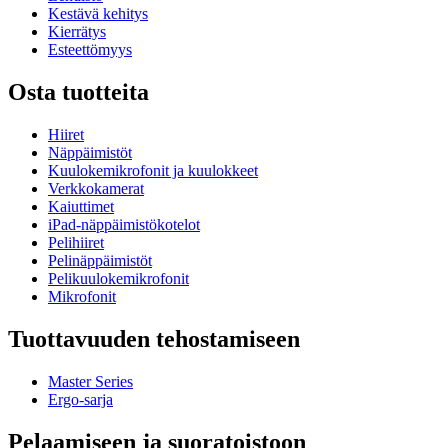
Kestävä kehitys
Kierrätys
Esteettömyys
Osta tuotteita
Hiiret
Näppäimistöt
Kuulokemikrofonit ja kuulokkeet
Verkkokamerat
Kaiuttimet
iPad-näppäimistökotelot
Pelihiiret
Pelinäppäimistöt
Pelikuulokemikrofonit
Mikrofonit
Tuottavuuden tehostamiseen
Master Series
Ergo-sarja
Pelaamiseen ja suoratoistoon