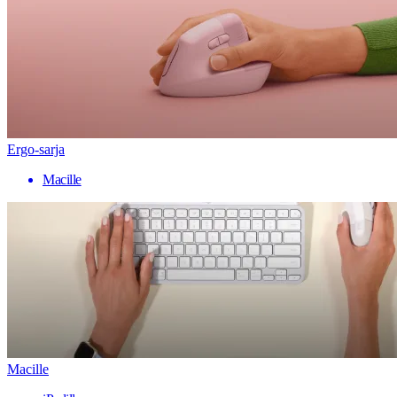
Ergo-sarja
Macille
Macille