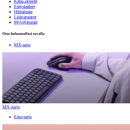
Kilpa-ajopelit
Esityslaitteet
Hiirialustat
Lisävarusteet
Myydyimmät
Osta haluamallasi tavalla
MX-sarja
MX-sarja
Ergo-sarja