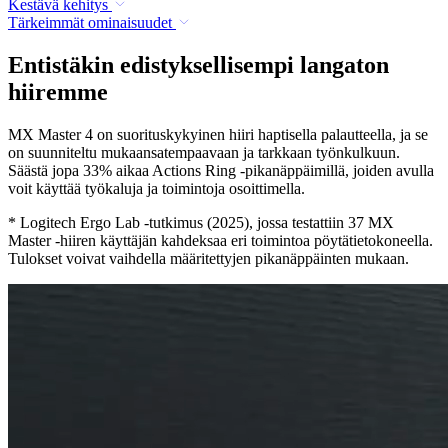
Kestävä kehitys
Tärkeimmät ominaisuudet
Entistäkin edistyksellisempi langaton
hiiremme
MX Master 4 on suorituskykyinen hiiri haptisella palautteella, ja se
on suunniteltu mukaansatempaavaan ja tarkkaan työnkulkuun.
Säästä jopa 33% aikaa Actions Ring -pikanäppäimillä, joiden avulla
voit käyttää työkaluja ja toimintoja osoittimella.
* Logitech Ergo Lab ‑tutkimus (2025), jossa testattiin 37 MX
Master ‑hiiren käyttäjän kahdeksaa eri toimintoa pöytätietokoneella.
Tulokset voivat vaihdella määritettyjen pikanäppäinten mukaan.