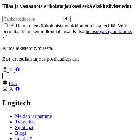
Tilaa ja vastaanota erikoistarjouksesi sekä eksklusiiviset edut.
Haluan henkilökohtaista markkinointia Logitechltä. Voit
peruuttaa tilauksen milloin tahansa. Katso
tietosuojakäytäntömme.
Kiitos rekisteröitymisestä.
Etsi tervetuliaistarjous postilaatikostasi.
FI,fi
Logitech
Meidän tarinamme
Työpaikat
Sijoittajat
Blogi
Lehdistö