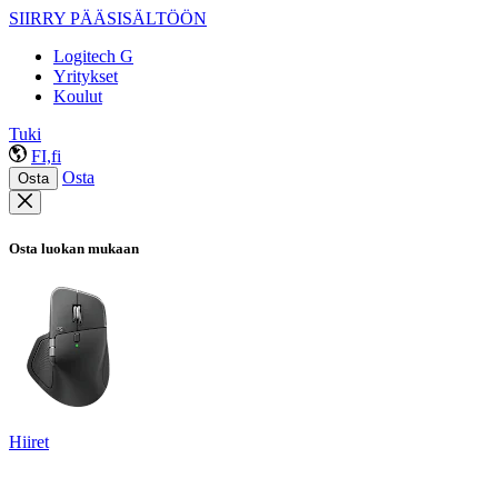
SIIRRY PÄÄSISÄLTÖÖN
Logitech G
Yritykset
Koulut
Tuki
FI,fi
Osta
Osta
Osta luokan mukaan
Hiiret