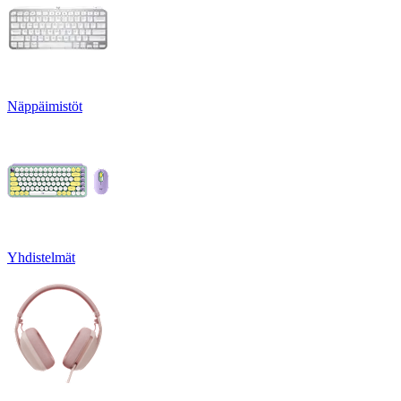
Näppäimistöt
Yhdistelmät