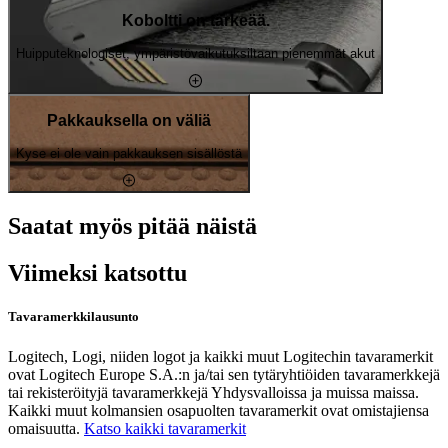
Koboltti on tärkeää.
Huipputeknologiset, ympäristövaikutuksiltaan pienemmät akut
Pakkauksella on väliä
Kyse ei ole vain pakkauksen sisällöstä
Saatat myös pitää näistä
Viimeksi katsottu
Tavaramerkkilausunto
Logitech, Logi, niiden logot ja kaikki muut Logitechin tavaramerkit
ovat Logitech Europe S.A.:n ja/tai sen tytäryhtiöiden tavaramerkkejä
tai rekisteröityjä tavaramerkkejä Yhdysvalloissa ja muissa maissa.
Kaikki muut kolmansien osapuolten tavaramerkit ovat omistajiensa
omaisuutta.
Katso kaikki tavaramerkit