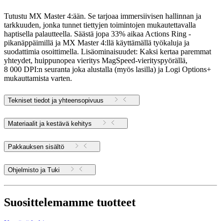
Tutustu MX Master 4:ään. Se tarjoaa immersiivisen hallinnan ja
tarkkuuden, jonka tunnet tiettyjen toimintojen mukautettavalla
haptisella palautteella. Säästä jopa 33% aikaa Actions Ring -
pikanäppäimillä ja MX Master 4:llä käyttämällä työkaluja ja
suodattimia osoittimella. Lisäominaisuudet: Kaksi kertaa paremmat
yhteydet, huippunopea vieritys MagSpeed-vierityspyörällä,
8 000 DPI:n seuranta joka alustalla (myös lasilla) ja Logi Options+
mukauttamista varten.
Tekniset tiedot ja yhteensopivuus
Materiaalit ja kestävä kehitys
Pakkauksen sisältö
Ohjelmisto ja Tuki
Suosittelemamme tuotteet