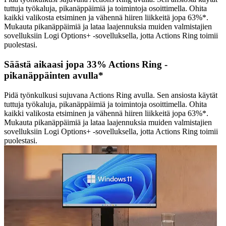
tuttuja työkaluja, pikanäppäimiä ja toimintoja osoittimella. Ohita
kaikki valikosta etsiminen ja vähennä hiiren liikkeitä jopa 63%*.
Mukauta pikanäppäimiä ja lataa laajennuksia muiden valmistajien
sovelluksiin Logi Options+ -sovelluksella, jotta Actions Ring toimii
puolestasi.
Säästä aikaasi jopa 33% Actions Ring -
pikanäppäinten avulla*
Pidä työnkulkusi sujuvana Actions Ring avulla. Sen ansiosta käytät
tuttuja työkaluja, pikanäppäimiä ja toimintoja osoittimella. Ohita
kaikki valikosta etsiminen ja vähennä hiiren liikkeitä jopa 63%*.
Mukauta pikanäppäimiä ja lataa laajennuksia muiden valmistajien
sovelluksiin Logi Options+ -sovelluksella, jotta Actions Ring toimii
puolestasi.