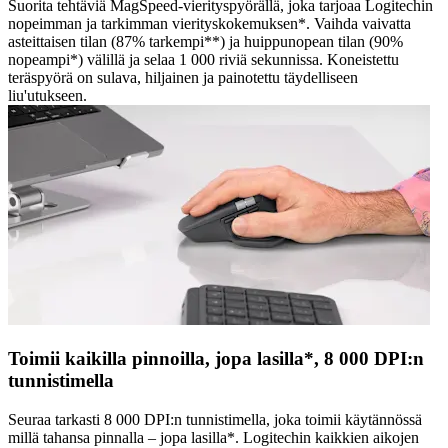
Suorita tehtäviä MagSpeed-vierityspyörällä, joka tarjoaa Logitechin
nopeimman ja tarkimman vierityskokemuksen*. Vaihda vaivatta
asteittaisen tilan (87% tarkempi**) ja huippunopean tilan (90%
nopeampi*) välillä ja selaa 1 000 riviä sekunnissa. Koneistettu
teräspyörä on sulava, hiljainen ja painotettu täydelliseen
liu'utukseen.
Toimii kaikilla pinnoilla, jopa lasilla*, 8 000 DPI:n
tunnistimella
Seuraa tarkasti 8 000 DPI:n tunnistimella, joka toimii käytännössä
millä tahansa pinnalla – jopa lasilla*. Logitechin kaikkien aikojen