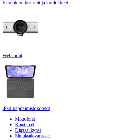
Kuulokemikrofonit ja kuulokkeet
Webcamit
iPad-näppäimistökotelot
Mikrofonit
Kaiuttimet
Digitaalikynät
Simulaatiovarusteet