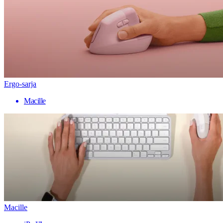
Ergo-sarja
Macille
Macille