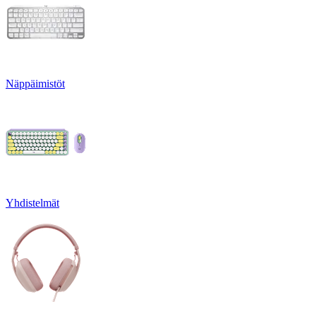
Näppäimistöt
Yhdistelmät