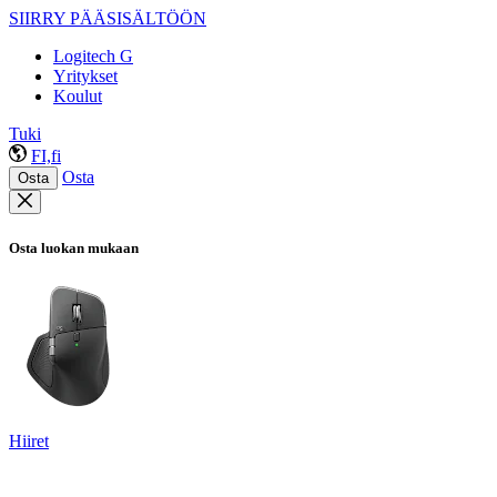
SIIRRY PÄÄSISÄLTÖÖN
Logitech G
Yritykset
Koulut
Tuki
FI,fi
Osta
Osta
Osta luokan mukaan
Hiiret