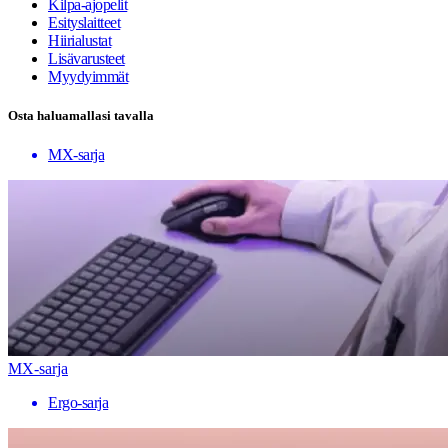
Kilpa-ajopelit
Esityslaitteet
Hiirialustat
Lisävarusteet
Myydyimmät
Osta haluamallasi tavalla
MX-sarja
MX-sarja
Ergo-sarja