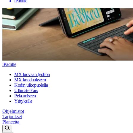
iPadille
iPadille
MX luovaan työhön
MX koodaukseen
Kodin ulkopuolella
Ultimate Ears
Pelaamiseen
Yrityksille
Ohjelmistot
Tarjoukset
Planeetta