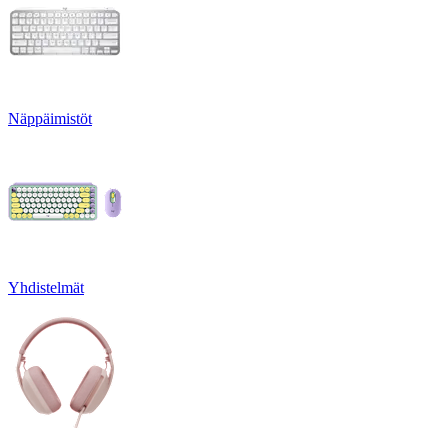
Näppäimistöt
Yhdistelmät