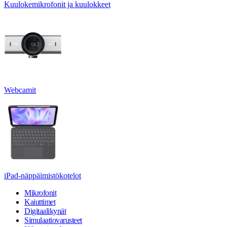
Kuulokemikrofonit ja kuulokkeet
Webcamit
iPad-näppäimistökotelot
Mikrofonit
Kaiuttimet
Digitaalikynät
Simulaatiovarusteet