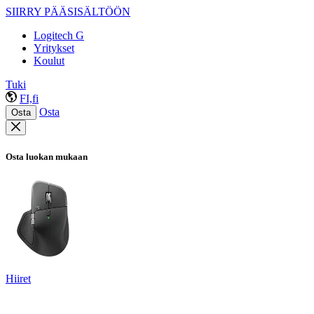
SIIRRY PÄÄSISÄLTÖÖN
Logitech G
Yritykset
Koulut
Tuki
FI,fi
Osta
Osta
Osta luokan mukaan
Hiiret