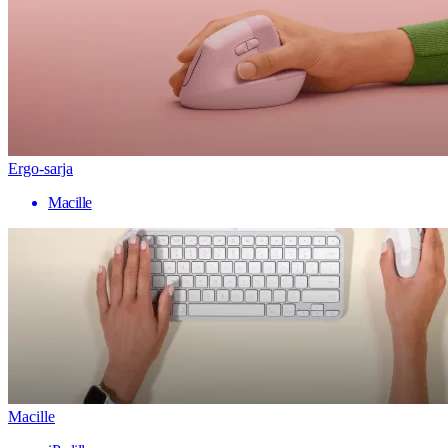
Ergo-sarja
Macille
Macille