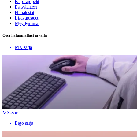
Kilpa-ajopelit
Esityslaitteet
Hiirialustat
Lisävarusteet
Myydyimmät
Osta haluamallasi tavalla
MX-sarja
MX-sarja
Ergo-sarja