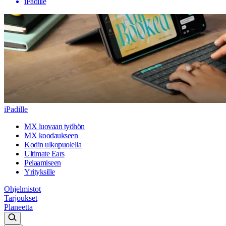
iPadille
iPadille
MX luovaan työhön
MX koodaukseen
Kodin ulkopuolella
Ultimate Ears
Pelaamiseen
Yrityksille
Ohjelmistot
Tarjoukset
Planeetta